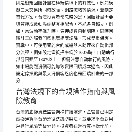
則是檢驗回贖計畫在極端情境下的有效性，例如模
擬三大交易所同時故障、網路擁堵等情況，並制定
替代方案。台灣投資者常忽略的是，回贖計畫需要
與質押成數動態調整互相配合，不能各自獨立。例
如，當波動率飆升時，質押成數自動調降，同時回
贖計畫的觸發門檻也應相應調降，形成雙重保護。
實戰中，可使用智能合約或機器人助理來自動化部
分流程，例如設定當抵押率低於160%時，自動執行
部分回贖至180%以上。但需注意自動執行的風險，
如市場劇烈滑價可能導致實際回贖成本過高，因此
設定停損點與最大滑價容忍度也是回贖計畫的一部
分。
台灣法規下的合規操作指南與風
險教育
台灣的虛擬資產監管架構持續演進，金管會已明定
虛擬通貨平台須遵循洗錢防製法，並要求平台對用
戶進行風險等級分類。投資者在進行質押操作前，