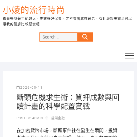
Skip
小婈的流行時尚
to
content
真覺得隨著年紀越大，更該好好保養，才不會看起來很老，有什麼醫美撇步可以
讓我的肌膚比較緊實呢
Search
…
2026-05-11
斷頭危機求生術：質押成數與回
贖計畫的科學配置實戰
POST BY
ADMIN
當鋪金融
在加密貨幣市場，斷頭事件往往發生在瞬間，投資