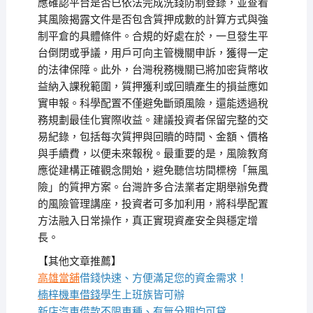
應確認平台是否已依法完成洗錢防制登錄，並查看
其風險揭露文件是否包含質押成數的計算方式與強
制平倉的具體條件。合規的好處在於，一旦發生平
台倒閉或爭議，用戶可向主管機關申訴，獲得一定
的法律保障。此外，台灣稅務機關已將加密貨幣收
益納入課稅範圍，質押獲利或回贖產生的損益應如
實申報。科學配置不僅避免斷頭風險，還能透過稅
務規劃最佳化實際收益。建議投資者保留完整的交
易紀錄，包括每次質押與回贖的時間、金額、價格
與手續費，以便未來報稅。最重要的是，風險教育
應從建構正確觀念開始，避免聽信坊間標榜「無風
險」的質押方案。台灣許多合法業者定期舉辦免費
的風險管理講座，投資者可多加利用，將科學配置
方法融入日常操作，真正實現資產安全與穩定增
長。
【其他文章推薦】
高雄當舖
借錢快速、方便滿足您的資金需求！
楠梓機車借錢
學生上班族皆可辦
新店汽車借款
不限車種、有無分期均可貸