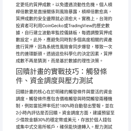
定更低的質押成數，以免遭遇流動性危機。個人槓
桿倍數更是直接關係到風險暴露，槓桿倍數愈高，
質押成數的安全邊際就必須愈大。實務上，台灣的
投資者可利用CoinGecko或TradingView的歷史數
據，自行建立波動率監控儀錶板，每週調整質押成
數設定。此外，應避免同時對多個高度相關的資產
進行質押，因為系統性風險會同步爆發，導致一次
性的連環斷頭。透過這些科學化的決定因素，質押
成數不再是猜測，而是基於數據的理性決策。
回贖計畫的實戰技巧：觸發條
件、資金調度與壓力測試
回贖計畫的核心在於明確的觸發條件與靈活的資金
調度。觸發條件應包含價格觸發與時間觸發兩種機
制，例如當抵押率低於180%時自動發出警報，並在
2小時內評估是否回贖。資金調度方面，建議預留至
少借款金額30%的穩定幣或美元，存放於個人錢包
或集中式交易所帳戶，確保能快速轉入。壓力測試