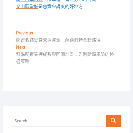
文山區當舖
是您資金調度的好地方
文
Previous
Previous
post:
閒置名錶變身營運資金：解鎖週轉金新路徑
章
Next
Next
導
post:
科學配置質押成數與回贖計畫：告別斷頭風險的終
覽
極策略
Search
…