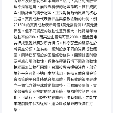
者來不及反應就已血本無歸。然而，真正的風險管
理不是靠運氣，而是靠科學的配置策略。質押成數
與回贖計畫的科學配置，正是對抗斷頭風險的核心
武器。質押成數代表抵押品與借款金額的比例，例
如150%的質押成數表示每借1美元需提供1.5美元抵
押品。但不同資產的波動性差異極大，比特幣年均
波動率約70%，而某些山寨幣可達200%，因此固定
質押成數難以應對所有情境。科學配置的關鍵在於
將資產分類，並為每一類別設定不同的質押成數範
圍，同時搭配預設的回贖觸發條件。回贖計畫則需
要考慮市場流動性，避免在極端行情下因為流動性
枯竭而無法執行回贖。台灣投資者還需注意，部分
境外平台可能不適用本地法規，選擇具備台灣金管
會監管的平台能降低合規風險。最有效的策略是建
立一個包含質押成數動態調整、回贖觸發閾值、資
金儲備與定期檢討的閉環系統，讓風險控制在可量
化、可執行、可驗證的範圍內。唯有如此，才能在
市場劇變中保持從容，避免斷頭帶來的毀滅性打
擊。