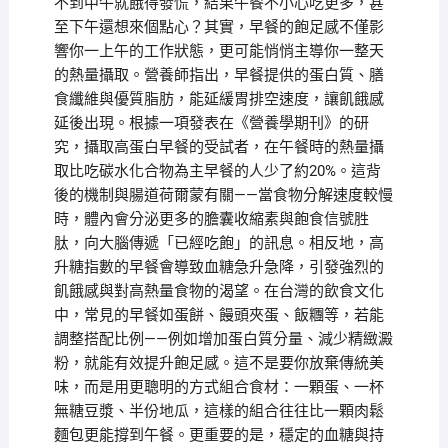
不到中午就餓得發慌，結果午餐不小心吃更多，甚
至下午還想來個點心？其實，早餐的飽足感不僅影
響你一上午的工作狀態，更可能悄悄主導你一整天
的熱量攝取。營養師指出，早餐提供的蛋白質、膳
食纖維與優質脂肪，能延緩胃排空速度，讓飢餓感
延後出現。根據一項發表在《營養學期刊》的研
究，攝取高蛋白早餐的受試者，在午餐時的熱量攝
取比吃碳水化合物為主早餐的人少了約20%。這背
後的機制與腸道荷爾蒙有關——當食物分解速度較慢
時，體內會分泌更多的膽囊收縮素與飽食信號胜
肽，向大腦傳遞「已經吃飽」的訊息。相反地，高
升糖指數的早餐會導致血糖急升急降，引發強烈的
飢餓感與對高熱量食物的渴望。在台灣的飲食文化
中，常見的早餐如蛋餅、饅頭夾蛋、飯糰等，若能
調整搭配比例——例如增加蛋白質分量、減少精緻澱
粉，就能有效提升飽足感。這不是要你放棄傳統美
味，而是用更聰明的方式組合食材：一顆蛋、一杯
無糖豆漿、半份地瓜，這樣的組合往往比一顆肉鬆
麵包更能撐到午餐。更重要的是，穩定的血糖與持