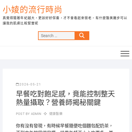
Skip
小婈的流行時尚
to
content
真覺得隨著年紀越大，更該好好保養，才不會看起來很老，有什麼醫美撇步可以
讓我的肌膚比較緊實呢
Search
…
2026-05-21
早餐吃對飽足感，竟能控制整天
熱量攝取？營養師揭秘關鍵
POST BY
ADMIN
健康醫藥
你有沒有發現，有時候早餐隨便吃個麵包配奶茶，