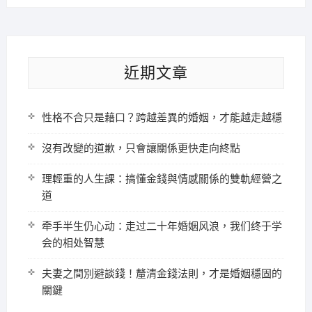
近期文章
性格不合只是藉口？跨越差異的婚姻，才能越走越穩
沒有改變的道歉，只會讓關係更快走向終點
理輕重的人生課：搞懂金錢與情感關係的雙軌經營之
道
牵手半生仍心动：走过二十年婚姻风浪，我们终于学
会的相处智慧
夫妻之間別避談錢！釐清金錢法則，才是婚姻穩固的
關鍵