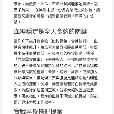
來源；而燕麥、地瓜、帶渣豆漿則能補足纖維。別
忘了蔬菜——在早餐中加一份燙青菜或生菜沙拉，熱
量低又能增加體積，讓胃部感受到「滿滿的」信
號。
血糖穩定是全天食慾的關鍵
當你吃下高升糖食物（如甜麵包、含糖飲料），血
糖會快速飆升，胰島素大量分泌將血糖壓低，導致
幾小時後血糖過低，引發強烈的進食衝動。這種
「血糖雲霄飛車」正是許多人上午10點就想吃零食
的元兇。營養師建議將早餐的碳水化合物來源換成
低升糖指數的種類：全麥、糙米、蕎麥，或是加入
豆類與堅果。搭配蛋白質與脂肪更能減緩葡萄糖進
入血液的速度。例如，傳統飯糰若將白糯米改成紫
米，內餡增加滷蛋與豆乾，就能大幅改善血糖反
應。研究指出，穩定的血糖不僅減少飢餓感，還能
提升專注力與工作效率。
實戰早餐搭配提案