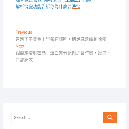
解析腎臟功能告訴你為什麼要
洗腎
文
Previous
Previous
post:
告別下午暴食！早餐這樣吃，飽足感延續到晚餐
章
Next
Next
導
post:
銀髮族增肌密碼：蛋白質分配與進食時機，讓每一
覽
口都高效
Search
…