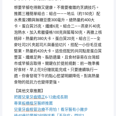
想要早餐吃得飽又健康，不需要複雜的烹調技巧。
推薦三種簡單組合：組合一——地瓜（約150克）配
水煮蛋2顆與無糖豆漿300毫升，總熱量約400大
卡，蛋白質25克，纖維6克。組合二——燕麥片40克
泡熱水，加入希臘優格100克與藍莓50克，再撒上核
桃碎，熱量約380大卡，蛋白質20克。組合三——全
麥吐司2片夾起司片與番茄切片，搭配一小份毛豆或
堅果，熱量約420大卡。這些搭配的共同點是蛋白質
豐富、纖維足夠、脂肪適量，且食材容易在台灣超
市或早餐店取得。關鍵在於提前規劃：前一晚準備
好食材，早上花5分鐘就能完成。只要連續執行一
週，你會發現下午的點心慾望明顯降低，對高熱量
食物的抵抗力也變得更強。
【其他文章推薦】
把握
兒童牙齒矯正
6-12歲成長期
專業
板橋植牙
醫師推薦
兒童牙齒根管治療
不用怕！看牙醫有小撇步
過40歲拉警報?何時該看「
不孕症
」門診?