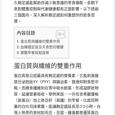
久飽足感能幫助你減少無意識的零食攝取，長期下
來對體重控制與代謝健康都有正面影響。以下透過
三個面向，深入解析飽足感如何重塑你的飲食習
慣。
內容目錄
蛋白質與纖維的雙重作用
血糖穩定是全天食慾的關鍵
實戰早餐搭配提案
蛋白質與纖維的雙重作用
蛋白質是公認最具有飽足感的營養素，它能刺激腸
道分泌胜肽YY（PYY）與腸泌素，直接抑制食慾中
樞。而膳食纖維則在胃中吸水膨脹，形成凝膠狀物
質，延緩營養吸收。舉例來說，一份包含希臘優格
（高蛋白）加上奇亞籽（高纖）的早餐，比起同熱
量的白吐司抹果醬，能讓飽足感延長至少2小時。台
灣人熟悉的食材如毛豆、豆腐、雞蛋都是優質蛋白