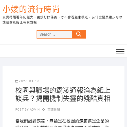
Skip
小婈的流行時尚
to
content
真覺得隨著年紀越大，更該好好保養，才不會看起來很老，有什麼醫美撇步可以
讓我的肌膚比較緊實呢
Search
…
2026-01-18
校園與職場的霸凌通報淪為紙上
談兵？揭開機制失靈的殘酷真相
POST BY
ADMIN
當鋪金融
當我們談論霸凌，無論是在校園的走廊還是企業的