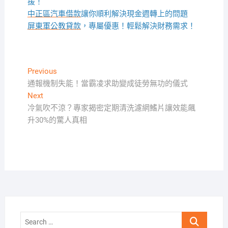
援！
中正區汽車借款
讓你順利解決現金週轉上的問題
屏東軍公教貸款
，專屬優惠！輕鬆解決財務需求！
文
Previous
Previous
post:
通報機制失能！當霸凌求助變成徒勞無功的儀式
章
Next
Next
導
post:
冷氣吹不涼？專家揭密定期清洗濾網鰭片讓效能飆
覽
升30%的驚人真相
Search