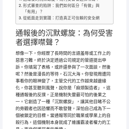
形式審查的陷阱：我們如何區分「有做」與
「有用」？
從紙面走到實踐：打造真正可信賴的安全網
通報後的沉默螺旋：為何受害
者選擇噤聲？
想像一下，你經歷了長時間的言語羞辱或工作上的
惡意刁難，終於決定透過公司規定的管道提出申
訴。你填寫了表格，或許還參與了一次面談，然後
呢？然後是漫長的等待，石沉大海。你發現周遭同
事看你的眼神變了，主管交代的工作越來越邊緣
化，你甚至聽到風聲，說你是「麻煩製造者」。這
種通報後的反撲，正是機制失靈最可怕的後果之
一。它創造了一種「沉默螺旋」，讓其他目睹不公
的旁觀者也因恐懼而不敢發聲，深怕自己成為下一
個被鎖定的目標。當通報等同於職業或學業上的自
殺行為，這個機制本身就成了維護霸凌者權力的工