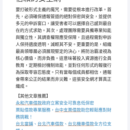
要打破形式主義的魔咒，需要從根本進行改革。首
先，必須確保通報管道的絕對保密與安全，並提供
多元的申訴窗口，讓受害者可以選擇自己感到最自
在的方式求助。其次，處理團隊需要具備專業知能
與獨立性，其調查權限應受保障，且過程需對申訴
人保持適度透明，減輕其不安。更重要的是，組織
最高領導層必須展現堅定的決心，將防治霸凌視為
核心價值，而非負擔。這意味著投入資源進行全員
教育，定期檢討機制效能，並對任何形式的報復行
為採取零容忍態度。只有當每個成員都相信，通報
會帶來公正的結果而非災難，這張安全網才算真正
織成。
【其他文章推薦】
永和汽車借款
政府立案安全可靠息低保密
票貼借款專業服務，
台中支票借款
助您輕鬆應對財
務挑戰！
台北當鋪
、
台北汽車借款
、
台北機車借款
全方位支