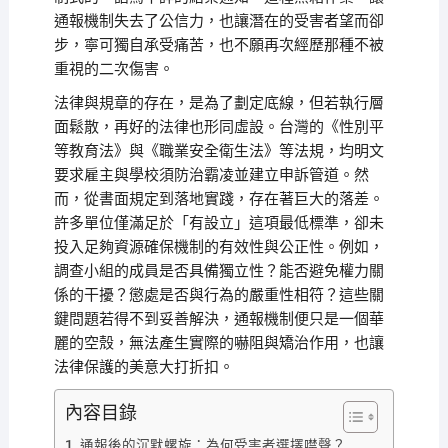
通報機制失去了公信力，也讓潛在的受害者望而卻
步，寧可獨自承受痛苦，也不願再次經歷那種不被
重視的二次傷害。
法律與規章的存在，是為了劃定底線，但若執行層
面鬆散，再好的法律也形同虛設。台灣的《性別平
等教育法》與《職業安全衛生法》等法規，均明文
要求雇主與學校須防治霸凌並建立申訴管道。然
而，從書面規定到落地實踐，存在著巨大的落差。
許多單位僅滿足於「有設立」這項最低標準，卻未
投入足夠資源確保機制的有效性與公正性。例如，
調查小組的成員是否具備獨立性？能否避免權力關
係的干擾？懲處是否與行為的嚴重性相符？這些關
鍵問題若得不到妥善解決，通報機制便只是一個華
麗的空殼，無法產生實際的嚇阻與矯治作用，也讓
法律保護的美意大打折扣。
內容目錄
通報後的沉默螺旋：為何受害者選擇噤聲？