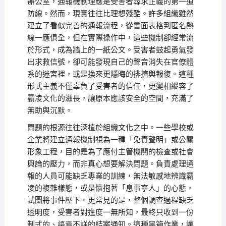
辦公室，通報機制理應是受害者尋求正義的第一道
防線。然而，現實往往比理想殘酷。許多組織雖然
建立了看似完善的通報流程，從書面表格到匿名熱
線一應俱全，但在實際操作中，這些機制卻經常流
於形式，成為牆上的一紙公文。受害者鼓起勇氣發
出求救信號，卻可能發現自己的聲音消失在官僚體
系的迷宮裡，或是換來更隱晦的排擠與報復。這種
形式主義不僅辜負了受害者的信任，更變相縱容了
霸凌文化的滋長，讓原本應該安全的空間，充滿了
無助與沉默。
問題的根源往往深植於組織文化之中。一些學校或
企業將建立通報機制視為一種「免責聲明」或公關
形象工程，目的是為了應付主管機關的檢查或社會
輿論的壓力，而非真心想要解決問題。負責處理通
報的人員可能缺乏專業的訓練，無法敏感地辨識霸
凌的複雜樣態，或是懷抱著「息事寧人」的心態，
試圖將事件壓下。更常見的是，整個調查過程缺乏
透明度，受害者對進度一無所知，最終只收到一份
制式的、語焉不詳的結案通知。這種黑箱作業，讓