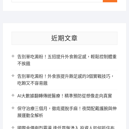
…
近期文章
告別單吃澱粉！五招提升外食飽足感，輕鬆控制體重
不挨餓
告別單吃澱粉！外食族提升飽足感的3個實戰技巧，
吃飽又不容易餓
AI大數據翻轉傳統醫療！精準預防從想像走向真實
保守治療三個月，徹底擺脫手麻！夜間配戴護腕與伸
展運動全解析
國際金價劇烈震盪 逢低買盤湧入 投資人如何抓住布