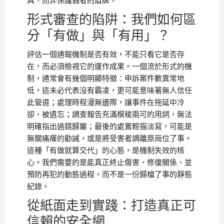
具，而非保護弱者的盾牌。
形式審查的陷阱：我們如何區
分「有做」與「有用」？
評估一個通報機制是否有效，不能只看它是否存
在，而必須檢視它的運作成果。一個流於形式的機
制，通常會有幾個明顯特徵：申訴案件數異常地
低，這未必代表沒有霸凌，更可能意味著無人信任
此管道；處理時程漫無邊際，讓事件在拖延中冷
卻、被遺忘；調查報告充滿模稜兩可的用詞，無法
明確指出過錯歸屬；最後的處置輕描淡寫，可能是
無關痛癢的勸誡，或是將受害者調離原崗位了事。
這種「有做就算交代」的心態，是機制失效的核
心。我們需要的是能真正終止傷害、修復關係、並
預防再犯的動態過程，而不是一份歸檔了事的靜態
紀錄。
從紙面走到實踐：打造真正可
信賴的安全網