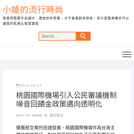
Skip
小婈的流行時尚
to
content
真覺得隨著年紀越大，更該好好保養，才不會看起來很老，有什麼醫美撇步可以
讓我的肌膚比較緊實呢
Search
…
2024-09-27
桃園國際機場引入公民審議機制
噪音回饋金政策邁向透明化
POST BY
ADMIN
聯合徵信
隨著航空業的迅速發展，桃園國際機場作為台灣主