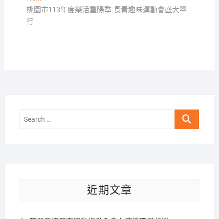
導
post:
桃園市113年度樂活重陽季 長青趣味運動會盛大舉
覽
行
Search
…
近期文章