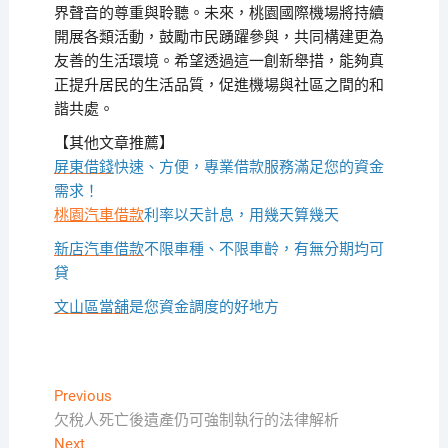
界聲音的尊重與聆聽。未來，桃園國際機場將持續
開展各類活動，鼓勵市民踴躍參與，共同構建更為
友善的生活環境。希望透過這一創新舉措，能夠真
正提升居民的生活品質，促進機場與社區之間的和
諧共處。
【其他文章推薦】
屏東借錢
快速、方便，專業借款服務滿足您的資金
需求！
桃園汽車借款
利率以天計息，用幾天算幾天
新店汽車借款
不限車種、不限車齡，有無分期均可
貸
文山區當舖
是您資金調度的好地方
文
Previous
Previous
post:
欠稅人死亡後遺產仍可強制執行的法律解析
章
Next
Next