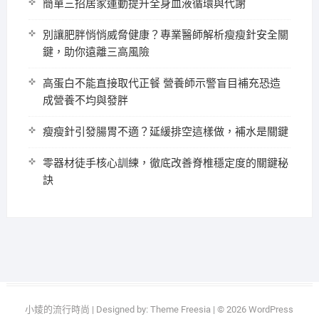
簡單三招居家運動提升全身血液循環與代謝
別讓肥胖悄悄威脅健康？專業醫師解析瘦瘦針安全關
鍵，助你遠離三高風險
高蛋白不能直接取代正餐 營養師示警盲目補充恐造
成營養不均與發胖
瘦瘦針引發腸胃不適？延緩排空這樣做，補水是關鍵
零器材徒手核心訓練，徹底改善脊椎穩定度的關鍵秘
訣
小婈的流行時尚
| Designed by:
Theme Freesia
| © 2026
WordPress