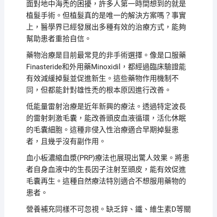
面對地中海禿的困擾，許多人第一時間想到的就是
植髮手術。但植髮真的是唯一的解決方案嗎？事實
上，醫學界已經發展出多種有效的治療方式，能夠
幫助患者重拾自信。
藥物治療是目前最常見的非手術選擇。像是口服藥
Finasteride和外用藥Minoxidil，都經過臨床驗證能
有效減緩掉髮並促進新生。這些藥物作用機制不
同，但都能針對雄性禿的根本原因進行改善。
低能量雷射治療是近年新興的療法。透過特定波長
的雷射刺激毛囊，能改善頭皮血液循環，活化休眠
的毛囊細胞。這種非侵入性治療適合早期掉髮患
者，且幾乎沒有副作用。
血小板濃縮血漿(PRP)療法也展現出驚人效果。將患
者自身血液中的生長因子注射至頭皮，能有效促進
毛囊再生。這種自然療法特別適合不想服用藥物的
患者。
營養補充同樣不可忽視。缺乏鋅、鐵、維生素D等關