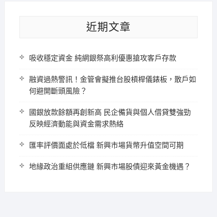
近期文章
吸收穩定資金 純網銀祭高利優惠搶攻客戶存款
融資過熱警訊！金管會擬推台股槓桿儀錶板，散戶如
何避開斷頭風險？
國銀放款餘額再創新高 民企備貨與個人借貸雙強勁
反映經濟動能與資金需求熱絡
匯率評價面處於低檔 新興市場貨幣升值空間可期
地緣政治重組供應鏈 新興市場股債迎來黃金機遇？