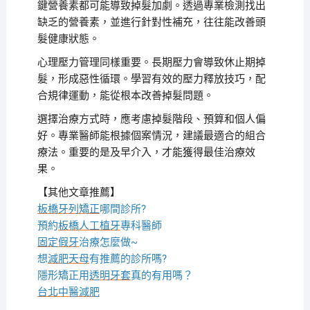
鍵營養素都可能導致掉髮加劇。透過專業檢測找出
缺乏的營養素，並進行針對性補充，往往能改善頭
髮健康狀態。
心理壓力管理同樣重要。長期壓力會導致休止期掉
髮，形成惡性循環。學習有效的壓力釋放技巧，配
合規律運動，能從根本改善掉髮問題。
選擇治療方式時，應考慮掉髮階段、預算和個人偏
好。專業醫師能根據個案情況，建議最適合的組合
療法。重要的是及早介入，才能獲得最佳治療效
果。
【其他文章推薦】
板橋牙列矯正
哪間診所?
預約
板橋人工植牙
專科醫師
固定假牙
治療怎麼做~
想
減肥天母
有推薦的診所嗎?
隱形矯正用
透明牙套
真的有用嗎？
台北中醫減肥