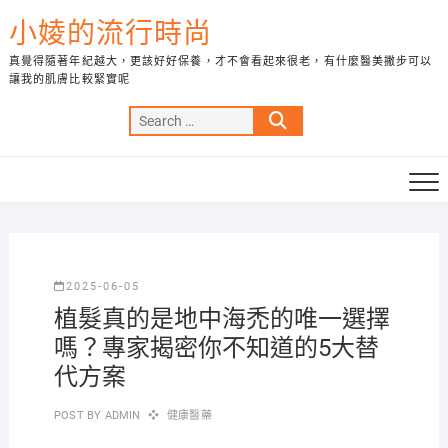
Skip
小婈的流行時尚
to
content
真覺得隨著年紀越大，更該好好保養，才不會看起來很老，有什麼醫美撇步可以
讓我的肌膚比較緊實呢
Search
…
2025-06-05
植髮真的是地中海禿的唯一選擇
嗎？專家揭密你不知道的5大替
代方案
POST BY
ADMIN
健康醫藥