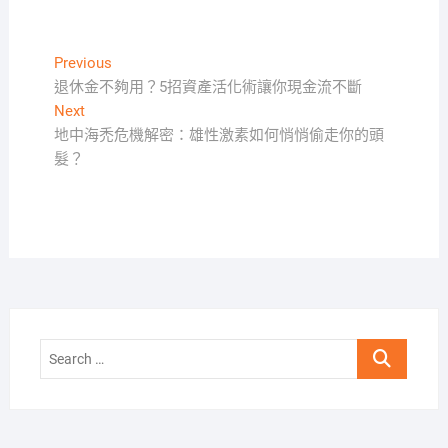
文
Previous
Previous
post:
退休金不夠用？5招資產活化術讓你現金流不斷
章
Next
Next
導
post:
地中海禿危機解密：雄性激素如何悄悄偷走你的頭
覽
髮？
Search
…