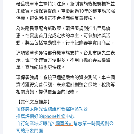
老舊機車車主需特別注意，新制實施後檢驗標準並
未放寬。環保署提醒，車齡超過10年的機車應加強
保養，避免因排氣不合格而需反覆複檢。
為鼓勵民眾配合新政策，環保署規劃推出早鳥優
惠。在實施首月完成定檢的車主，可參加抽獎活
動，獎品包括電動機車、行車紀錄器等實用商品。
這項變革也獲得部分機車族支持。台北市陳先生表
示：電子化確實方便很多，不用再擔心弄丟檢驗
單，查詢紀錄也更快速。
環保署強調，系統已通過嚴格的資安測試，車主個
資將獲得完善保護。未來還計劃整合保險、稅務等
相關資訊，提供更全面的服務。
【其他文章推薦】
頂樓裝
太陽光電
聽說可發揮隔熱功效
推薦評價好的
iphone維修
中心
自行創業缺乏曝光?
網頁設計
幫您第一時間規劃公
司的形象門面