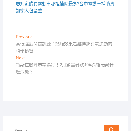
想知道購買電動車哪裡補助最多?
台中電動車
補助資
訊懶人包彙整
文
Previous
Previous
post:
高低強度間歇訓練：燃脂效果超越傳統有氧運動的
章
科學秘密
導
Next
Next
覽
post:
特斯拉歐洲市場遇冷！2月銷量暴跌40%背後暗藏什
麼危機？
Search