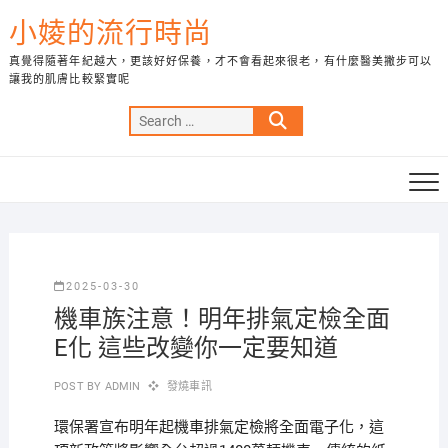
Skip
小婈的流行時尚
to
content
真覺得隨著年紀越大，更該好好保養，才不會看起來很老，有什麼醫美撇步可以
讓我的肌膚比較緊實呢
Search
…
2025-03-30
機車族注意！明年排氣定檢全面
E化 這些改變你一定要知道
POST BY
ADMIN
發燒車訊
環保署宣布明年起機車排氣定檢將全面電子化，這