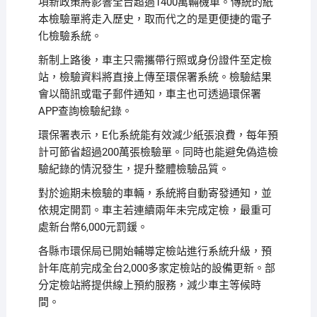
項新政策將影響全台超過1400萬輛機車。傳統的紙
本檢驗單將走入歷史，取而代之的是更便捷的電子
化檢驗系統。
新制上路後，車主只需攜帶行照或身份證件至定檢
站，檢驗資料將直接上傳至環保署系統。檢驗結果
會以簡訊或電子郵件通知，車主也可透過環保署
APP查詢檢驗紀錄。
環保署表示，E化系統能有效減少紙張浪費，每年預
計可節省超過200萬張檢驗單。同時也能避免偽造檢
驗紀錄的情況發生，提升整體檢驗品質。
對於逾期未檢驗的車輛，系統將自動寄發通知，並
依規定開罰。車主若連續兩年未完成定檢，最重可
處新台幣6,000元罰鍰。
各縣市環保局已開始輔導定檢站進行系統升級，預
計年底前完成全台2,000多家定檢站的設備更新。部
分定檢站將提供線上預約服務，減少車主等候時
間。