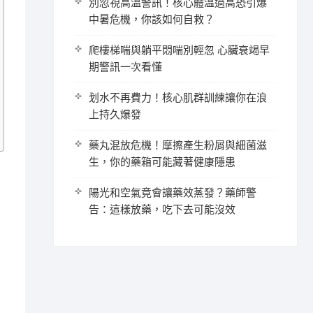
別忽視高溫警訊！核心體溫過高恐引爆
中暑危機，你該如何自救？
爬樓梯喘與躺平悶喘別輕忽 心臟衰竭早
期警訊一次看懂
划水不再費力！核心肌群訓練讓你在浪
上持久爆發
藥丸混放危機！摩擦產生粉屑與細菌滋
生，你的藥箱可能藏著健康隱患
陽光和空氣竟會讓藥效蒸發？藥師警
告：這樣放藥，吃下去可能沒效