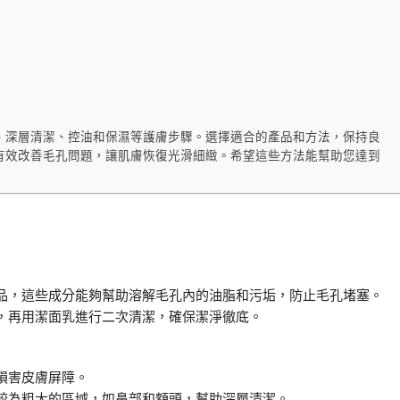
、深層清潔、控油和保濕等護膚步驟。選擇適合的產品和方法，保持良
有效改善毛孔問題，讓肌膚恢復光滑細緻。希望這些方法能幫助您達到
品，這些成分能夠幫助溶解毛孔內的油脂和污垢，防止毛孔堵塞。
，再用潔面乳進行二次清潔，確保潔淨徹底。
損害皮膚屏障。
較為粗大的區域，如鼻部和額頭，幫助深層清潔。