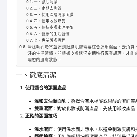
一、徹底清潔
二、定期去角質
三、使用深層清潔面膜
四、使用收斂產品
五、保持皮膚水油平衡
六、健康的生活習慣
七、專業護膚療程
清除毛孔堵塞並達到細膩肌膚需要綜合運用潔面、去角質
好的生活習慣，並根據皮膚狀況定期進行專業護理，才能
理想的肌膚狀態。
一、徹底清潔
使用適合的潔面產品
溫和去油潔面乳
：選擇含有水楊酸或果酸的潔面產
雙重潔面
：對於化妝或防曬產品，先使用卸妝產品
正確的潔面技巧
溫水潔面
：使用溫水而非熱水，以避免刺激皮膚和
輕柔按摩
：用指腹輕輕按摩潔面產品，特別是毛孔