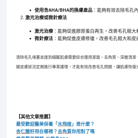
使用含AHA/BHA的換膚產品
：能夠有效去除毛孔
激光治療或微針療法
激光治療
：能夠促進膠原蛋白再生，改善毛孔粗大
微針療法
：能夠促進皮膚修復，改善毛孔粗大和皮
清除毛孔堵塞並達到細膩肌膚需要綜合運用潔面、去角質、深層清潔
據皮膚狀況定期進行專業護理，才能有效改善毛孔問題，讓肌膚恢復
【其他文章推薦】
最受歡迎醫美保養「
水飛梭
」是什麼？
杏仁酸
好用在哪裡？
去角質
你用對了嗎