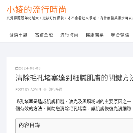
Skip
小婈的流行時尚
to
content
真覺得隨著年紀越大，更該好好保養，才不會看起來很老，有什麼醫美撇步可以
發燒車訊
當鋪金融
流行時尚
健康醫藥
聯合徵信
2024-08-08
清除毛孔堵塞達到細膩肌膚的關鍵方
POST BY
ADMIN
流行時尚
毛孔堵塞是造成肌膚粗糙、油光及黑頭粉刺的主要原因之一
個有效的方法，幫助您清除毛孔堵塞，讓肌膚恢復光滑細緻
內容目錄