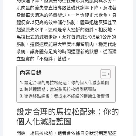
的快速下降，但減去的往往是珍貴的肌肉與水分。
肌肉量的流失會直接導致基礎代謝率下降，意味著
身體每天消耗的熱量變少。一旦恢復正常飲食，身
體便會以更高的效率儲存脂肪，體重迅速反彈甚至
超過原先水平，這就是令人挫折的復胖。相反地，
馬拉松式的減脂步調，允許每週減少0.5至1公斤的
脂肪，這個速度能最大程度地保留肌肉，穩定代謝
系統，讓身體有足夠的時間適應新的狀態，從而建
立堅實的「不復胖」基礎。
內容目錄
設定合理的馬拉松配速：你的個人化減脂藍圖
跨越撞牆期：當減脂馬拉松遇到瓶頸時
衝過終點線後：養成永不終結的健康生活習慣
設定合理的馬拉松配速：你的
個人化減脂藍圖
開始一場馬拉松前，跑者會依據自身狀況制定配速