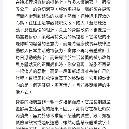
在追求理想身材的道路上，許多人懷抱著「一週瘦
五公斤」的急切渴望，將減脂視為一場必須在最短
時間內衝刺到終點的競賽。然而，這種追求速效的
心態，往往正是導致減肥失敗、陷入「溜溜球效
應」惡性循環的根源。真正的身體改造，更像是一
場需要耐心、策略與持久力的馬拉松。它考驗的不
是你瞬間爆發的意志力，而是將健康飲食與規律運
動融入日常生活的恆毅力。當你不再盯著體重計上
每日浮動的數字，而是專注於生活習慣的微小改善
與身體感受的正面變化時，你會發現，減脂不再是
一場痛苦的忍耐，而是一段重新認識並善待自己的
旅程。這場馬拉松沒有真正的終點線，它引領你走
向的是一個更健康、更有活力，且能長期維持的生
活方式。
身體的脂肪並非一朝一夕堆積而成，它是長期熱量
盈餘與生活型態的結果。因此，期待它在極短時間
內消失，無異於緣木求魚。急速的減重手段，如極
低熱量飲食或過度運動，雖然可能帶來體重數字上