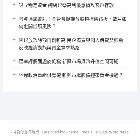
吸收穩定資金 純網銀祭高利優惠搶攻客戶存款
融資過熱警訊！金管會擬推台股槓桿儀錶板，散戶如
何避開斷頭風險？
國銀放款餘額再創新高 民企備貨與個人借貸雙強勁
反映經濟動能與資金需求熱絡
匯率評價面處於低檔 新興市場貨幣升值空間可期
地緣政治重組供應鏈 新興市場股債迎來黃金機遇？
小婈的流行時尚
| Designed by:
Theme Freesia
| © 2026
WordPress