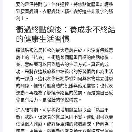
要的是保持耐心，信任過程，將焦點從體重計轉移
到腰圍變細、衣服變鬆、精神變好這些非數字的勝
利上。
衝過終點線後：養成永不終結
的健康生活習慣
將減脂視為馬拉松的最大意義在於，它沒有傳統意
義上的「結束」。衝過某個體重目標的終點線後，
並非意味著可以回到過去的生活方式。真正的成
功，是將在這段旅程中培養出的好習慣內化為生活
的一部分。這代表你已經學會如何與食物建立健康
的關係，懂得聆聽身體的飢餓與飽足信號；也代表
運動不再是為了燃燒卡路里的懲罰，而是讓自己感
覺更有活力、更強壯的愉悅儀式。
進入維持期，可以稍微增加熱量攝取至「熱量平
衡」狀態，但飲食的質量原則不變。運動則可以更
依循個人興趣，或許從單純的減脂訓練，轉向為了
跑完一場半馬、挑戰新的健身動作或單純享受運動