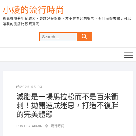
Skip
小婈的流行時尚
to
content
真覺得隨著年紀越大，更該好好保養，才不會看起來很老，有什麼醫美撇步可以
讓我的肌膚比較緊實呢
Search
…
2026-05-03
減脂是一場馬拉松而不是百米衝
刺！拋開速成迷思，打造不復胖
的完美體態
POST BY
ADMIN
流行時尚