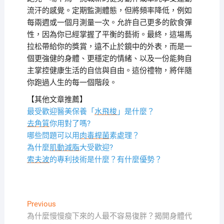
流汗的感覺。定期監測體態，但將頻率降低，例如
每兩週或一個月測量一次。允許自己更多的飲食彈
性，因為你已經掌握了平衡的藝術。最終，這場馬
拉松帶給你的獎賞，遠不止於鏡中的外表，而是一
個更強健的身體、更穩定的情緒、以及一份能夠自
主掌控健康生活的自信與自由。這份禮物，將伴隨
你跑過人生的每一個階段。
【其他文章推薦】
最受歡迎醫美保養「
水飛梭
」是什麼？
去角質
你用對了嗎?
哪些問題可以用
肉毒桿菌
素處理？
為什麼
肌動減脂
大受歡迎?
索夫波
的專利技術是什麼？有什麼優勢？
文
Previous
Previous
post:
為什麼慢慢瘦下來的人最不容易復胖？揭開身體代
章