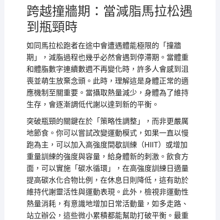
跨越撞牆期：當減脂馬拉松遇
到瓶頸時
如同馬拉松跑者在途中會遭遇體能極限的「撞牆
期」，減脂過程也幾乎必然會遇到停滯期。當體重
和體脂數字連續數週不再變化時，許多人會感到沮
喪並萌生放棄念頭。此時，理解這是身體正常的適
應機制至關重要。當攝取熱量減少，身體為了維持
生存，會逐漸調低代謝以達到新的平衡。
突破瓶頸的關鍵在於「策略性調整」，而非更嚴厲
地節食。你可以嘗試改變運動模式，如果一直以慢
跑為主，可以加入高強度間歇訓練（HIIT）或增加
重量訓練的強度與容量，給身體新的刺激。飲食方
面，可以實施「碳水循環」，在高強度訓練日適量
提高碳水化合物比例，在休息日則降低，這有助於
維持代謝靈活性與運動表現。此外，檢視非運動性
熱量消耗，有意識地增加日常活動量，如多走路、
站立辦公，這些微小累積都能幫助打破平衡。最重