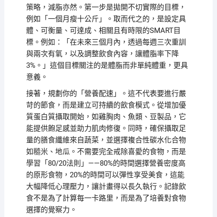
策略，減脂亦然。第一步是拋開不切實際的目標，
例如「一個月瘦十公斤」。取而代之的，是設定具
體、可衡量、可達成、相關且有時限的SMART目
標。例如：「在未來三個月內，透過每週三次重訓
與兩次有氧，以及調整飲食內容，讓體脂率下降
3%。」這個目標關注的是體脂而非單純體重，更具
意義。
接著，規劃你的「營養配速」。這不代表要進行嚴
苛的節食，而是建立可持續的飲食模式。從增加優
質蛋白質攝取開始，如雞胸肉、魚類、豆製品，它
能提供飽足感並助力肌肉修復。同時，確保攝取足
量的膳食纖維來自蔬菜，並選擇複合性碳水化合物
如糙米、地瓜。不需要完全戒除喜愛的食物，而是
學習「80/20法則」——80%的時間選擇營養密度高
的原形食物，20%的時間可以彈性享受美食，這能
大幅降低心理壓力，讓計畫得以長久執行。記錄飲
食不是為了計算每一卡路里，而是為了培養對食物
選擇的覺察力。