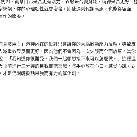
。例如，觀察自己是否更有活力、衣服是否變寬鬆、精神是否更好。
字綁架，你的心理韌性就會增強，即使遇到代謝高原，也能從容面
運作的節奏。
你真沒用！」這種內在的批評只會讓你的大腦啟動壓力反應，導致皮
人減重效果反而更好，因為他們不會因為一次失誤而全面放棄。當你
說：「我知道你很難受，我們一起想想接下來可以怎麼做。」這種溫
天睡前進行三分鐘的自我擁抱冥想，將手心放在心口，感受心跳，對
，才是代謝轉捩點最強而有力的催化劑。