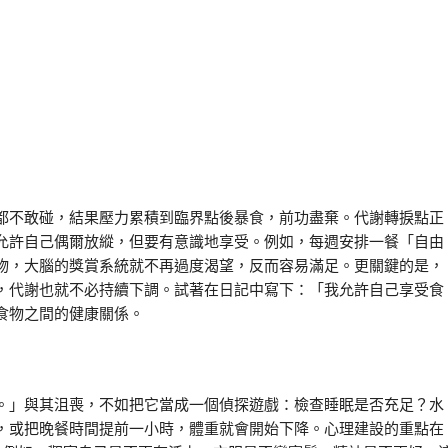
都不敢碰，結果壓力累積到臨界點後暴食，前功盡棄。代謝轉捩點正
允許自己偶爾放縱，但要有意識地享受。例如，每週安排一餐「自由
物，大腦的獎賞系統就不再過度渴望，反而容易滿足。更關鍵的是，
，代謝也就不必持續下調。試著在日記中寫下：「我允許自己享受食
食物之間的健康關係。
。」與其沮喪，不如把它當成一個偵探遊戲：檢查睡眠是否充足？水
，或把晚餐時間提前一小時，體重就會開始下降。心理建設的重點在