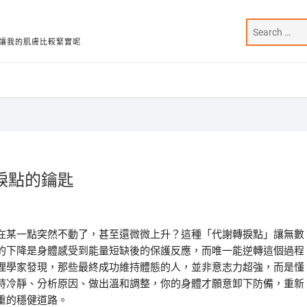
讓我的肌膚比較緊實呢
捩點的鑰匙
在某一點突然不動了，甚至還微微上升？這種「代謝轉捩點」讓無數
的下降是身體感受到能量短缺後的保護反應，而唯一能逆轉這個過程
理學家發現，那些最終成功維持體態的人，並非意志力超強，而是懂
持冷靜、分析原因、做出溫和調整，你的身體才願意卸下防備，重新
重的穩健道路。