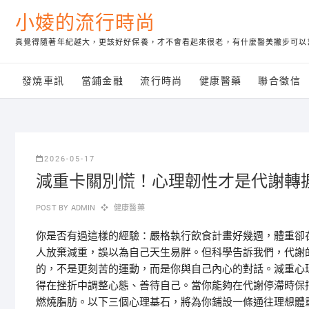
Skip
小婈的流行時尚
to
content
真覺得隨著年紀越大，更該好好保養，才不會看起來很老，有什麼醫美撇步可以
發燒車訊
當鋪金融
流行時尚
健康醫藥
聯合徵信
2026-05-17
減重卡關別慌！心理韌性才是代謝轉
POST BY
ADMIN
健康醫藥
你是否有過這樣的經驗：嚴格執行飲食計畫好幾週，體重卻
人放棄減重，誤以為自己天生易胖。但科學告訴我們，代謝
的，不是更刻苦的運動，而是你與自己內心的對話。減重心
得在挫折中調整心態、善待自己。當你能夠在代謝停滯時保
燃燒脂肪。以下三個心理基石，將為你鋪設一條通往理想體