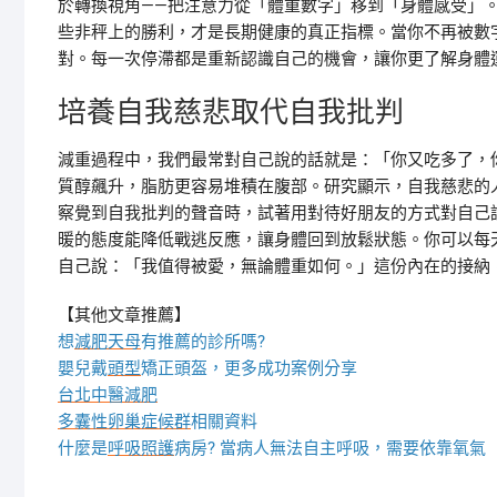
於轉換視角——把注意力從「體重數字」移到「身體感受」
些非秤上的勝利，才是長期健康的真正指標。當你不再被數
對。每一次停滯都是重新認識自己的機會，讓你更了解身體
培養自我慈悲取代自我批判
減重過程中，我們最常對自己說的話就是：「你又吃多了，
質醇飆升，脂肪更容易堆積在腹部。研究顯示，自我慈悲的
察覺到自我批判的聲音時，試著用對待好朋友的方式對自己
暖的態度能降低戰逃反應，讓身體回到放鬆狀態。你可以每
自己說：「我值得被愛，無論體重如何。」這份內在的接納
【其他文章推薦】
想
減肥天母
有推薦的診所嗎?
嬰兒戴
頭型
矯正頭盔，更多成功案例分享
台北中醫減肥
多囊性卵巢症候群
相關資料
什麼是
呼吸照護
病房? 當病人無法自主呼吸，需要依靠氧氣