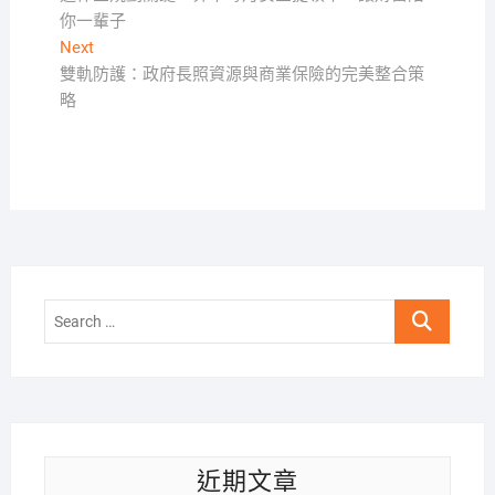
章
你一輩子
導
Next
Next
覽
post:
雙軌防護：政府長照資源與商業保險的完美整合策
略
Search
…
近期文章