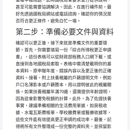
重複申報問題，此時國稅局會要求雙方提供說明，
甚至可能需要協調解決。因此，在進行補件前，最
好先透過國稅局網站或電話諮詢，確認你的情況是
否符合更正條件，避免白忙一場。
第二步：準備必要文件與資料
確認可以更正後，接下來就是準備文件的重要環
節。首先，你需要填寫一份「綜合所得稅更正申請
書」，這份表格可以從財政部稅務入口網下載，或
直接到各地國稅局索取。表格中需清楚載明你的基
本資料、原申報年度、錯誤內容以及更正後的正確
資料。接著，附上扶養親屬的戶籍證明文件，例如
戶口名簿影本或戶籍謄本，用以證明彼此的親屬關
係。如果扶養親屬年滿70歲，還需提供年齡證明，
因為這會影響免稅額的計算。此外，為了佐證扶養
事實，建議準備相關的生活費用單據，如房租收
據、水電瓦斯費帳單、學校繳費單或醫療收據等，
這些文件能有效提高更正申請的成功率。最後，記
得將所有文件整理成一份完整的資料夾，並保留影