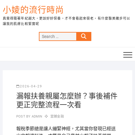
Skip
小婈的流行時尚
to
content
真覺得隨著年紀越大，更該好好保養，才不會看起來很老，有什麼醫美撇步可以
讓我的肌膚比較緊實呢
Search
…
2026-04-29
漏報扶養親屬怎麼辦？事後補件
更正完整流程一次看
POST BY
ADMIN
當鋪金融
報稅季節總是讓人繃緊神經，尤其當你發現已經送