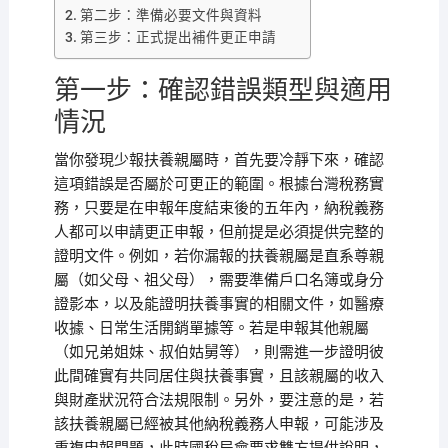
第二步：準備必要文件與資料
第三步：正式提出補件更正申請
第一步：確認錯誤類型與適用
情況
當你發現少報扶養親屬時，首先要冷靜下來，確認
這項錯誤是否屬於可更正的範圍。根據台灣稅務實
務，只要是在申報年度結束後的五年內，納稅義務
人都可以申請更正申報，但前提是必須提供完整的
證明文件。例如，若你漏報的扶養親屬是直系尊親
屬（如父母、祖父母），需要準備戶口名簿或身分
證影本，以及能證明扶養事實的相關文件，如醫療
收據、日常生活開銷單據等。若是申報其他親屬
（如兄弟姐妹、叔伯姑舅等），則需進一步證明彼
此間確實有共同居住與扶養事實，且該親屬的收入
與財產狀況符合法規限制。另外，要注意的是，若
該扶養親屬已經被其他納稅義務人申報，可能涉及