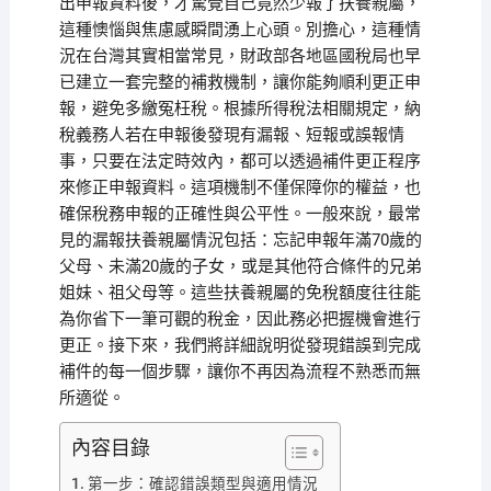
出申報資料後，才驚覺自己竟然少報了扶養親屬，
這種懊惱與焦慮感瞬間湧上心頭。別擔心，這種情
況在台灣其實相當常見，財政部各地區國稅局也早
已建立一套完整的補救機制，讓你能夠順利更正申
報，避免多繳冤枉稅。根據所得稅法相關規定，納
稅義務人若在申報後發現有漏報、短報或誤報情
事，只要在法定時效內，都可以透過補件更正程序
來修正申報資料。這項機制不僅保障你的權益，也
確保稅務申報的正確性與公平性。一般來說，最常
見的漏報扶養親屬情況包括：忘記申報年滿70歲的
父母、未滿20歲的子女，或是其他符合條件的兄弟
姐妹、祖父母等。這些扶養親屬的免稅額度往往能
為你省下一筆可觀的稅金，因此務必把握機會進行
更正。接下來，我們將詳細說明從發現錯誤到完成
補件的每一個步驟，讓你不再因為流程不熟悉而無
所適從。
內容目錄
第一步：確認錯誤類型與適用情況