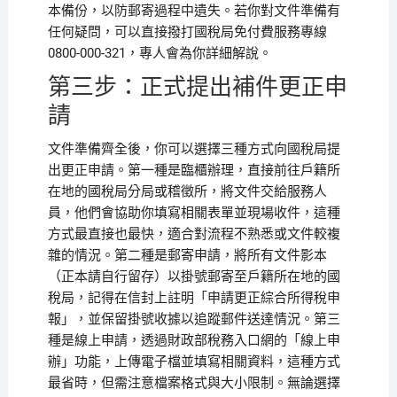
本備份，以防郵寄過程中遺失。若你對文件準備有
任何疑問，可以直接撥打國稅局免付費服務專線
0800-000-321，專人會為你詳細解說。
第三步：正式提出補件更正申
請
文件準備齊全後，你可以選擇三種方式向國稅局提
出更正申請。第一種是臨櫃辦理，直接前往戶籍所
在地的國稅局分局或稽徵所，將文件交給服務人
員，他們會協助你填寫相關表單並現場收件，這種
方式最直接也最快，適合對流程不熟悉或文件較複
雜的情況。第二種是郵寄申請，將所有文件影本
（正本請自行留存）以掛號郵寄至戶籍所在地的國
稅局，記得在信封上註明「申請更正綜合所得稅申
報」，並保留掛號收據以追蹤郵件送達情況。第三
種是線上申請，透過財政部稅務入口網的「線上申
辦」功能，上傳電子檔並填寫相關資料，這種方式
最省時，但需注意檔案格式與大小限制。無論選擇