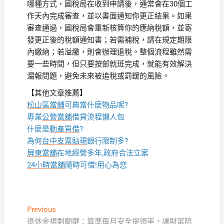
哪種方式，國稅局在收到申請後，通常會在30個工
作天內完成審查，並以書面通知你更正結果。如果
審查通過，國稅局會重新核算你的應納稅額，並寄
發更正後的稅額通知書；若需補稅，請在規定期限
內繳納；若溢繳，則會辦理退稅。整個流程雖然需
要一些時間，但只要按部就班完成，就能有效解決
漏報問題，避免未來被追稅或罰鍰的風險。
【其他文章推薦】
松山區當舖
可典當什麼物品呢?
專業
公營當舖
借貸流程懶人包
什麼是
動產質借
?
為何
台中支票貼現
銀行限制多?
屏東當舖
在地經營多年,政府合法立案
24小時當舖
隨時可借!用心為您
文
Previous
Previous
post:
退休金規劃關鍵：算準每月安全提領率，讓財富陪