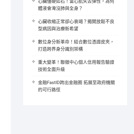
心臟僵硬如石！當心肌失去彈性，為何
體液會淹沒肺與全身？
心臟收縮正常卻心衰竭？揭開放鬆不良
型病因與治療新希望
數位身分新革命！結合數位憑證皮夾，
打造跨界身分識別架構
重大變革！聯徵中心個人信用報告驗證
技術全面升級
金融FastID跨出金融圈 拓展至政府機關
的可行路徑