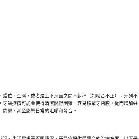
、錯位、歪斜，或者是上下牙齒之間不對稱（如咬合不正）。牙列不
，牙齒擁擠可能會使得清潔變得困難，容易積聚牙菌膜，從而增加蛀
）問題，甚至影響日常的咀嚼和發音。
狀況、生活需求等不同情況，牙醫會提供最適合的治療方案。以下是