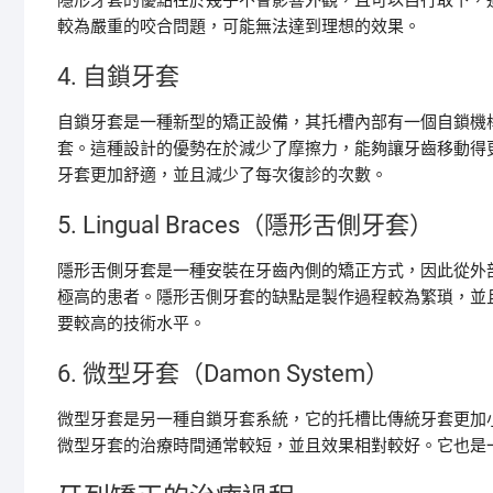
隱形牙套的優點在於幾乎不會影響外觀，且可以自行取下，
較為嚴重的咬合問題，可能無法達到理想的效果。
4. 自鎖牙套
自鎖牙套是一種新型的矯正設備，其托槽內部有一個自鎖機
套。這種設計的優勢在於減少了摩擦力，能夠讓牙齒移動得
牙套更加舒適，並且減少了每次復診的次數。
5. Lingual Braces（隱形舌側牙套）
隱形舌側牙套是一種安裝在牙齒內側的矯正方式，因此從外
極高的患者。隱形舌側牙套的缺點是製作過程較為繁瑣，並
要較高的技術水平。
6. 微型牙套（Damon System）
微型牙套是另一種自鎖牙套系統，它的托槽比傳統牙套更加
微型牙套的治療時間通常較短，並且效果相對較好。它也是