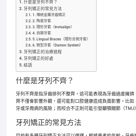
什麼是牙列不齊？
牙列矯正的常見方法
1. 傳統金屬牙齒矯正
2. 陶瓷牙套
3. 隱形牙套（Invisalign）
4. 自鎖牙套
5. Lingual Braces（隱形舌側牙套）
6. 微型牙套（Damon System）
牙列矯正的治療過程
牙列矯正的好處
結語
什麼是牙列不齊？
牙列不齊是指牙齒排列不整齊，這可能表現為牙齒過度擁擠
齊不僅會影響外觀，還可能對口腔健康造成負面影響。比如
牙或牙周病的風險；而咬合不正則可能引發顳顎關節（TMJ
牙列矯正的常見方法
目前有多種牙列矯正方法可以選擇，根據患者的年齡、牙齒