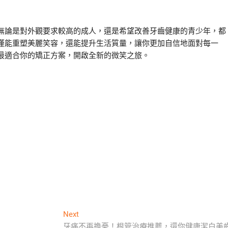
無論是對外觀要求較高的成人，還是希望改善牙齒健康的青少年，都
僅能重塑美麗笑容，還能提升生活質量，讓你更加自信地面對每一
最適合你的矯正方案，開啟全新的微笑之旅。
Next
Next
post:
牙痛不再擔憂！根管治療推薦，還你健康潔白美