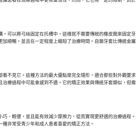
這讓患者在治療過程中更有靈活性。然而，它也有一定的限制，對於
構，可以將弓絲固定在托槽中，這樣就不需要傳統的橡皮圈來固定牙
更加順暢，並且在一定程度上縮短了治療時間。自鎖牙套比傳統金屬
部看不見它。這種方法的最大優點是完全隱形，適合那些對外觀要求
且治療過程中可能會感到不適。它的矯正效果與傳統牙套類似，但需
小巧、輕便，並且能有效減少摩擦力，從而實現更舒適的治療過程。
一種非常受青少年和成人患者喜愛的矯正方法。