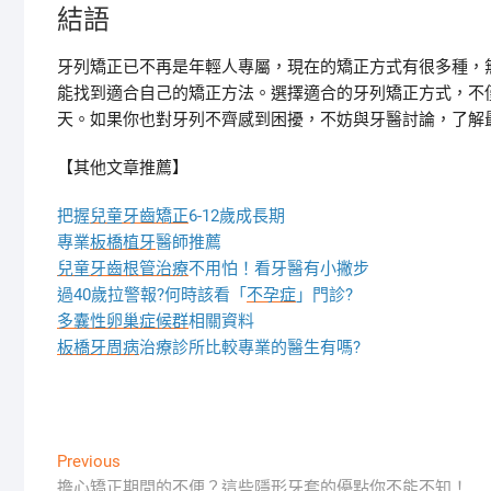
結語
牙列矯正已不再是年輕人專屬，現在的矯正方式有很多種，
能找到適合自己的矯正方法。選擇適合的牙列矯正方式，不
天。如果你也對牙列不齊感到困擾，不妨與牙醫討論，了解
【其他文章推薦】
把握
兒童牙齒矯正
6-12歲成長期
專業
板橋植牙
醫師推薦
兒童牙齒根管治療
不用怕！看牙醫有小撇步
過40歲拉警報?何時該看「
不孕症
」門診?
多囊性卵巢症候群
相關資料
板橋牙周病
治療診所比較專業的醫生有嗎?
文
Previous
Previous
post:
擔心矯正期間的不便？這些隱形牙套的優點你不能不知！