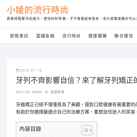
Skip
小婈的流行時尚
to
content
真覺得隨著年紀越大，更該好好保養，才不會看起來很老，有什麼醫美撇步可以
發燒車訊
當鋪金融
流行時尚
健康醫藥
聯合徵信
2025-01-16
牙列不齊影響自信？來了解牙列矯正
POST BY
ADMIN
健康醫藥
牙齒矯正已經不僅僅是為了美觀，還對口腔健康有著重要的
有助於你選擇最適合自己的治療方案，重塑自信迷人的笑容
內容目錄