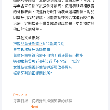
齦疾病等問題，並根據情況給予適當治療。常見的
專業處置包括塗氟強化牙釉質、使用樹脂填補暴露
的牙根表面，或進行牙齦手術覆蓋退縮部位。對於
因磨牙引起的敏感，可能需調整咬合或進行咬合板
治療。定期檢查不僅能解決敏感問題，更能預防其
他口腔疾病發生。
【其他文章推薦】
把握
兒童牙齒矯正
6-12歲成長期
專業
板橋植牙
醫師推薦
兒童牙齒根管治療
不用怕！看牙醫有小撇步
過40歲拉警報?何時該看「
不孕症
」門診?
女性私密保養必備
陰道凝膠改善異味
板橋牙列矯正
哪間診所?
文
Previous
Previous
post:
牙套日記：從猶豫到燦爛笑容的旅程
章
Next
Next