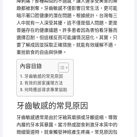
陣刺痛？那種瞬間的不適感，讓人連享受美食的樂
趣都被剝奪。牙齒敏感不僅影響日常生活，更可能
暗示著口腔健康的潛在問題。根據統計，台灣每三
人中就有一人深受其擾，這不僅是個人問題，更是
普遍存在的健康議題。許多患者因為害怕看牙醫而
選擇忍耐，但這樣反而可能讓情況惡化。其實，只
要了解成因並採取正確措施，就能有效緩解不適，
重拾飲食的自由與快樂。
內容目錄
牙齒敏感的常見原因
有效的居家護理方法
何時應該尋求專業協助
牙齒敏感的常見原因
牙齒敏感通常是由於牙釉質磨損或牙齦退縮，導致
內層的牙本質暴露。當冷熱或甜食刺激牙本質中的
微細管道時，就會觸發神經產生疼痛。常見原因包