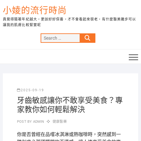
Skip
小婈的流行時尚
to
content
真覺得隨著年紀越大，更該好好保養，才不會看起來很老，有什麼醫美撇步可以
讓我的肌膚比較緊實呢
Search
…
2025-09-19
牙齒敏感讓你不敢享受美食？專
家教你如何輕鬆解決
POST BY
ADMIN
健康醫藥
你是否曾經在品嚐冰淇淋或熱咖啡時，突然感到一