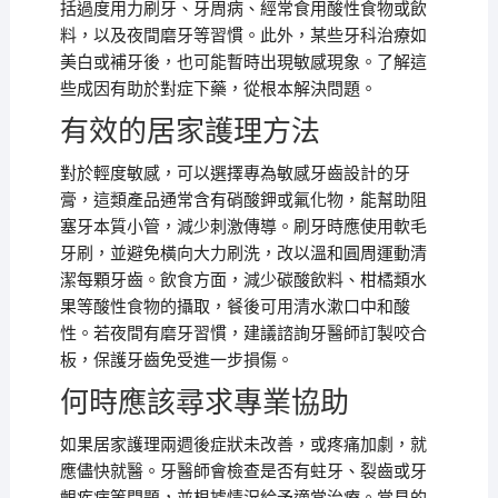
括過度用力刷牙、牙周病、經常食用酸性食物或飲
料，以及夜間磨牙等習慣。此外，某些牙科治療如
美白或補牙後，也可能暫時出現敏感現象。了解這
些成因有助於對症下藥，從根本解決問題。
有效的居家護理方法
對於輕度敏感，可以選擇專為敏感牙齒設計的牙
膏，這類產品通常含有硝酸鉀或氟化物，能幫助阻
塞牙本質小管，減少刺激傳導。刷牙時應使用軟毛
牙刷，並避免橫向大力刷洗，改以溫和圓周運動清
潔每顆牙齒。飲食方面，減少碳酸飲料、柑橘類水
果等酸性食物的攝取，餐後可用清水漱口中和酸
性。若夜間有磨牙習慣，建議諮詢牙醫師訂製咬合
板，保護牙齒免受進一步損傷。
何時應該尋求專業協助
如果居家護理兩週後症狀未改善，或疼痛加劇，就
應儘快就醫。牙醫師會檢查是否有蛀牙、裂齒或牙