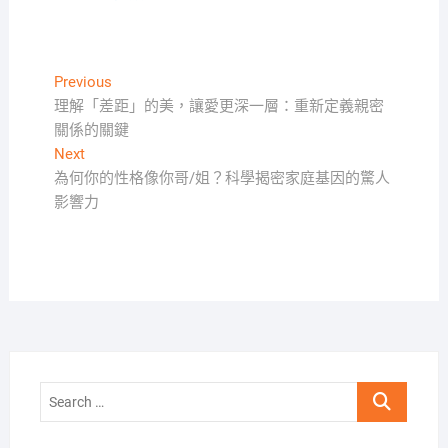
文
Previous
Previous
post:
理解「差距」的美，讓愛更深一層：重新定義親密
章
關係的關鍵
導
Next
Next
覽
post:
為何你的性格像你哥/姐？科學揭密家庭基因的驚人
影響力
Search
…