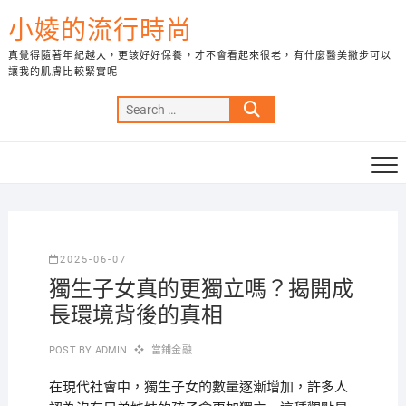
Skip
小婈的流行時尚
to
content
真覺得隨著年紀越大，更該好好保養，才不會看起來很老，有什麼醫美撇步可以
讓我的肌膚比較緊實呢
Search
…
2025-06-07
獨生子女真的更獨立嗎？揭開成
長環境背後的真相
POST BY
ADMIN
當鋪金融
在現代社會中，獨生子女的數量逐漸增加，許多人