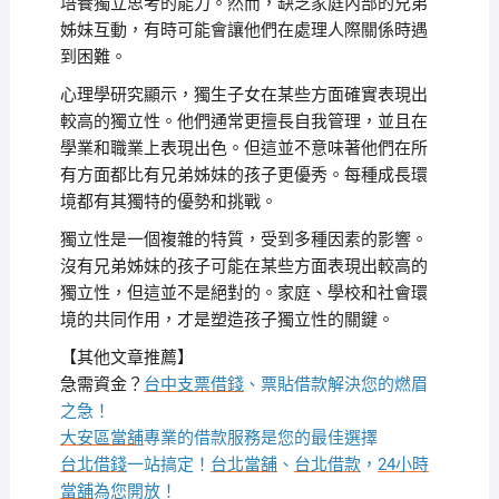
培養獨立思考的能力。然而，缺乏家庭內部的兄弟
姊妹互動，有時可能會讓他們在處理人際關係時遇
到困難。
心理學研究顯示，獨生子女在某些方面確實表現出
較高的獨立性。他們通常更擅長自我管理，並且在
學業和職業上表現出色。但這並不意味著他們在所
有方面都比有兄弟姊妹的孩子更優秀。每種成長環
境都有其獨特的優勢和挑戰。
獨立性是一個複雜的特質，受到多種因素的影響。
沒有兄弟姊妹的孩子可能在某些方面表現出較高的
獨立性，但這並不是絕對的。家庭、學校和社會環
境的共同作用，才是塑造孩子獨立性的關鍵。
【其他文章推薦】
急需資金？
台中支票借錢
、票貼借款解決您的燃眉
之急！
大安區當舖
專業的借款服務是您的最佳選擇
台北借錢
一站搞定！
台北當舖
、
台北借款
，
24小時
當舖
為您開放！