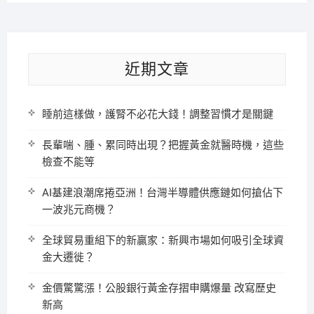
近期文章
睡前這樣做，護腎不必花大錢！調整習慣才是關鍵
長輩喘、腫、累同時出現？把握黃金就醫時機，這些
檢查不能等
AI基建浪潮席捲亞洲！台灣半導體供應鏈如何搶佔下
一波兆元商機？
全球貿易重組下的新贏家：新興市場如何吸引全球資
金大遷徙？
金價驚驚漲！公股銀行黃金存摺申購爆量 改寫歷史
新高