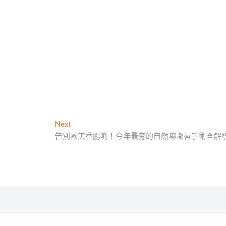
Next
Next
post:
告別歐美香腸嘴！今年最夯的自然嘟嘟唇手術全解