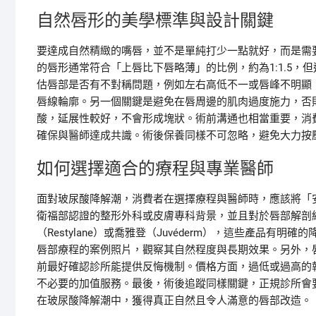
自然唇形的美學標準與設計關鍵
要達成自然精緻的嘴唇，並不是單純打少一點就好，而是需
的唇形通常符合「上唇比下唇略薄」的比例，約為1:1.5
估唇部是否有不對稱問題，例如左右高低不一或唇峰不明顯
唇線輪廓。另一個關鍵是避免在唇周邊的肌肉過度施力，否
酸，延展性較好，不會形成塊狀。術前溝通也相當重要，消
確保與醫師達成共識。術後保養同樣不可忽略，避免大力按
如何選擇適合的療程與專業醫師
面對玻尿酸降解潮，消費者在選擇療程與醫師時，應該將「
衛福部認證的整形外科或皮膚專科背景，並且對於唇部解剖
（Restylane）或喬雅登（Juvéderm），這些產品
唇部療程的案例照片，觀察其自然程度與長期效果。另外，
前最好確認診所能提供反悔機制。價格方面，過低或過高的
不必要的加值服務。最後，術後追蹤同樣關鍵，正規診所會
在玻尿酸降解潮中，獲得真正自然且令人滿意的唇部改造。