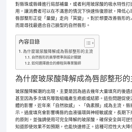
對唇珠或唇峰進行局部補量，或者利用玻尿酸的吸水特性打
用，讓消費者可以在不滿意的情況下快速恢復原狀，降低心
唇部整形正從「量變」走向「質變」。對於想要改善唇形的
而是尋找最適合自己臉型的自然唇形。
內容目錄
為什麼玻尿酸降解成為唇部整形的主流
自然唇形的美學標準與設計關鍵
如何選擇適合的療程與專業醫師
為什麼玻尿酸降解成為唇部整形的
玻尿酸降解潮的出現，主要是因為過去幾年大量填充的後遺
甚至因為多次填充導致組織產生疤痕或結節。這些問題促使
體的影響，近年來「自然妝感」、「偽素顏」成為主流，唇
示，過度填充會影響嘴唇的血液循環與神經敏感度，長期下
的原則，並強調使用可完全降解的玻尿酸，確保安全與可逆性。降
知道即使效果不如預期，也能快速修正。這種可控性大大降