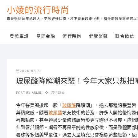
Skip
小婈的流行時尚
to
content
真覺得隨著年紀越大，更該好好保養，才不會看起來很老，有什麼醫美撇步可以
發燒車訊
當鋪金融
流行時尚
健康醫藥
聯合徵信
2026-05-31
玻尿酸降解潮來襲！今年大家只想把
POST BY
ADMIN
流行時尚
今年醫美圈掀起一股「
玻尿酸
降解潮」，過去那種誇張豐唇
與精緻感。隨著
玻尿酸
填充技術的普及，許多人開始後悔過
唇部輪廓，甚至透過少量修飾讓唇形更立體但不過度。這個
伸到唇部細節。嘴唇不再是單純的性感象徵，而是整體面部
唇珠等多個美學單位，過去大量填充只會模糊這些細節，反