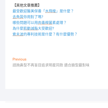
【其他文章推薦】
最受歡迎醫美保養「
水飛梭
」是什麼？
去角質
你用對了嗎?
哪些問題可以用
肉毒桿菌
素處理？
為什麼
肌動減脂
大受歡迎?
索夫波
的專利技術是什麼？有什麼優勢？
文
Previous
Previous
post:
諮詢鼻型不再盲目追求明星同款 適合臉型最對味
章
導
覽