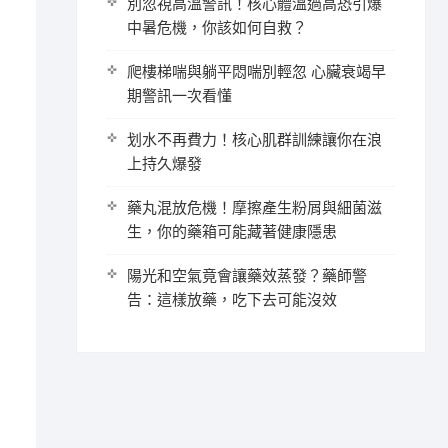
別忽視高溫警訊！核心體溫過高恐引爆
中暑危機，你該如何自救？
爬樓梯喘與躺平悶喘別輕忽 心臟衰竭早
期警訊一次看懂
划水不再費力！核心肌群訓練讓你在浪
上持久爆發
藥丸混放危機！摩擦產生粉屑與細菌滋
生，你的藥箱可能藏著健康隱患
陽光和空氣竟會讓藥效蒸發？藥師警
告：這樣放藥，吃下去可能沒效