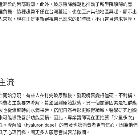
造輕盈的唇部輪廓。此外，玻尿酸降解潮也推動了新型降解酶的應
理負擔。這種趨勢不僅在台灣蔓延，也在亞洲其他地區興起，顯示出
人來說，現在正是重新審視自己需求的好時機，不再盲目追求豐厚，
主流
症開始浮現。有些人在打完玻尿酸後，發現嘴唇變得僵硬、不對稱，
消費者主動要求降解，希望回到原始狀態。另一個關鍵因素是社群媒
妝也從濃豔轉向水潤裸唇，搭配自然唇形更顯得精緻。醫學研究也顯
來可能導致唇部功能受損。因此，專業醫師現在更推薦「少量多次」
解酶（hyaluronidase）的普及也讓消費者更有信心，因為他們
低了心理門檻，讓更多人願意嘗試唇部微調。