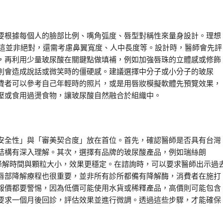
要根據每個人的臉部比例、嘴角弧度、唇型對稱性來量身設計。理想
，但這並非絕對，還需考慮鼻翼寬度、人中長度等。設計時，醫師會先評
，再利用少量玻尿酸在關鍵點做填補，例如加強唇珠的立體感或修飾
則會造成說話或微笑時的僵硬感。建議選擇中分子或小分子的玻尿
費者可以參考自己年輕時的照片，或是用唇妝模擬軟體先預覽效果，
壓或食用過燙食物，讓玻尿酸自然融合於組織中。
安全性」與「審美契合度」放在首位。首先，確認醫師是否具有台灣
結構有深入理解。其次，選擇有品牌的玻尿酸產品，例如瑞絲朗
有明確的降解時間與顆粒大小，效果更穩定。在諮詢時，可以要求醫師出示過
唇部降解療程也很重要，並非所有診所都備有降解酶，消費者在施打
報價都要警惕，因為低價可能使用水貨或稀釋產品，高價則可能包含
要求一個月後回診，評估效果並進行微調。透過這些步驟，才能確保