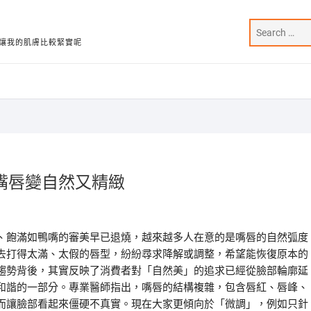
讓我的肌膚比較緊實呢
嘴唇變自然又精緻
、飽滿如鴨嘴的審美早已退燒，越來越多人在意的是嘴唇的自然弧度
去打得太滿、太假的唇型，紛紛尋求降解或調整，希望能恢復原本的
趨勢背後，其實反映了消費者對「自然美」的追求已經從臉部輪廓延
和諧的一部分。專業醫師指出，嘴唇的結構複雜，包含唇紅、唇峰、
而讓臉部看起來僵硬不真實。現在大家更傾向於「微調」，例如只針