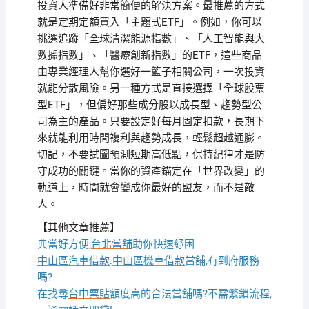
投資人準備好非常簡便的解決方案。最推薦的方式
就是定期定額買入「主題式ETF」。例如，你可以
挑選追蹤「全球清潔能源指數」、「人工智能與大
數據指數」、「醫療創新指數」的ETF，這些商品
由專業經理人幫你選好一籃子相關公司，一次投資
就能分散風險。另一種方式是直接選擇「全球股票
型ETF」，但偏好那些成分股以成長型、趨勢型公
司為主的產品。只要設定好每月固定扣款，長期下
來就能利用時間複利與趨勢成長，輕鬆超越通膨。
切記，不要試圖預測短期高低點，保持紀律才是防
守成功的關鍵。當你的資產錨定在「世界改變」的
軌道上，時間就會變成你最好的盟友，而不是敵
人。
【其他文章推薦】
典當好方便,
台北當舖
助你快速紓困
中山區汽車借款
.
中山區機車借款
當舖,有到府服務
嗎?
在找尋
台中票貼
額度高的合法當舖嗎?不需繁鎖流程,