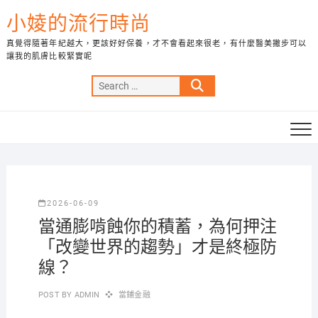
Skip
小婈的流行時尚
to
content
真覺得隨著年紀越大，更該好好保養，才不會看起來很老，有什麼醫美撇步可以
讓我的肌膚比較緊實呢
Search
…
2026-06-09
當通膨啃蝕你的積蓄，為何押注
「改變世界的趨勢」才是終極防
線？
POST BY
ADMIN
當鋪金融