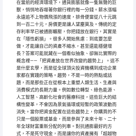
在當前的經濟環境下，通貨膨脹就像一隻無聲的巨
獸，悄悄地吞噬著你銀行裡的每一分錢。薪水漲幅
永遠追不上物價飛漲的速度，排骨便當從八十元跳
到一百二十元，房價更是讓人望塵莫及。傳統的定
存利率早已被通膨輾壓，你把錢放在銀行，其實是
在「隱性虧損」。很多人開始焦慮：到底要怎麼
做，才能讓自己的資產不縮水，甚至還能穩健增
長？答案可能就藏在一個看似抽象、卻無比實際的
概念裡——「把資產放在世界改變的趨勢上」。這不
是什麼玄學，而是從全球頂尖投資機構到成功企業
家都在實踐的策略。趨勢，不是一時的熱點或話
題，而是那些正在從根本上重塑人類生活、生產與
消費模式的長期力量。例如數位轉型、綠色能源、
人工智慧、高齡化社會的醫療科技，這些巨大的結
構性變革，不會因為景氣循環或短暫的政策波動而
消失。當你把資金配置在這些趨勢上，你購買的不
只是一個股票或基金，而是參與了未來十年、二十
年全球財富重新分配的列車。對抗通膨最好的方
式，不是死守現金，而是讓你的資產擁有「超越物