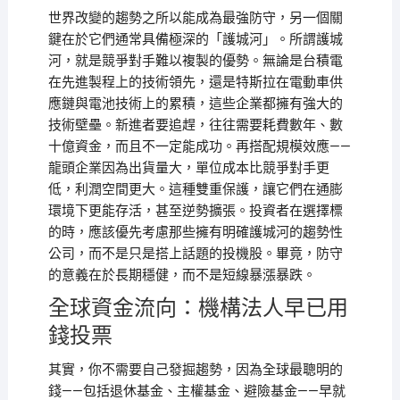
世界改變的趨勢之所以能成為最強防守，另一個關
鍵在於它們通常具備極深的「護城河」。所謂護城
河，就是競爭對手難以複製的優勢。無論是台積電
在先進製程上的技術領先，還是特斯拉在電動車供
應鏈與電池技術上的累積，這些企業都擁有強大的
技術壁壘。新進者要追趕，往往需要耗費數年、數
十億資金，而且不一定能成功。再搭配規模效應——
龍頭企業因為出貨量大，單位成本比競爭對手更
低，利潤空間更大。這種雙重保護，讓它們在通膨
環境下更能存活，甚至逆勢擴張。投資者在選擇標
的時，應該優先考慮那些擁有明確護城河的趨勢性
公司，而不是只是搭上話題的投機股。畢竟，防守
的意義在於長期穩健，而不是短線暴漲暴跌。
全球資金流向：機構法人早已用
錢投票
其實，你不需要自己發掘趨勢，因為全球最聰明的
錢——包括退休基金、主權基金、避險基金——早就