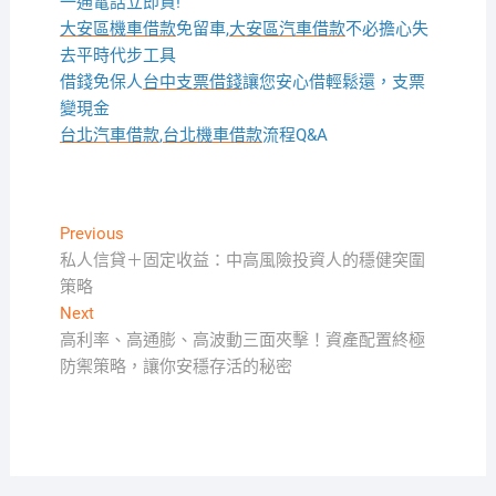
一通電話立即貸!
大安區機車借款
免留車,
大安區汽車借款
不必擔心失
去平時代步工具
借錢免保人
台中支票借錢
讓您安心借輕鬆還，支票
變現金
台北汽車借款
,
台北機車借款
流程Q&A
文
Previous
Previous
post:
私人信貸＋固定收益：中高風險投資人的穩健突圍
章
策略
導
Next
Next
覽
post:
高利率、高通膨、高波動三面夾擊！資產配置終極
防禦策略，讓你安穩存活的秘密