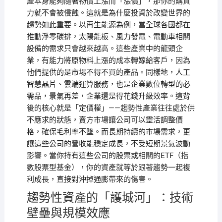
產本身能夠隨著物價上漲而「漲價」，那你的購買
力就不會被侵蝕。這就是為什麼投資於改變世界的
趨勢如此重要。以再生能源為例，當全球各國都在
推動淨零碳排，太陽能板、風力發電、電動車相關
設備的需求只會越來越高。這些產業中的龍頭企
業，有能力將原物料上漲的成本轉嫁給客戶，因為
他們提供的是市場不得不買的產品。同樣地，人工
智慧晶片、雲端運算服務，也是企業數位轉型的必
需品，景氣再差，企業還是得花錢升級效率。這背
後的核心就是「定價權」——趨勢性產業往往處於供
不應求的狀態，賣方市場讓公司可以靈活調整價
格，確保毛利率不墜。而長期持續的市場需求，更
讓這些公司的營收能穩定成長，不受短期景氣波動
影響。當你持有這些公司的股票或相關的ETF（指
數股票型基金），你的資產就等於跟著趨勢一起複
利成長，直接對沖掉通膨帶來的傷害。
趨勢性資產的「護城河」：技術
壁壘與規模效應