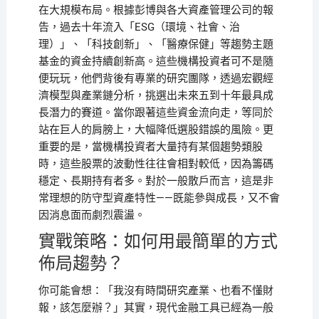
在大規模布局。根據彭博與各大資產管理公司的報
告，過去十年流入「ESG（環境、社會、治
理）」、「科技創新」、「醫療保健」等趨勢主題
基金的資金持續創新高。這些機構投資者可不是隨
便玩玩，他們背後有專業的研究團隊，透過宏觀經
濟模型與產業鏈分析，挑選出未來五到十年最具成
長潛力的賽道。當你跟著這些資金流向走，等同於
站在巨人的肩膀上，大幅降低選股錯誤的風險。更
重要的是，當機構投資者大量持有某個趨勢類股
時，這些股票的波動性往往會相對較低，因為籌碼
穩定、長期持有者多。對於一般散戶而言，這是非
常理想的防守型資產特性——既能參與成長，又不會
因消息面而劇烈震盪。
實戰策略：如何用最簡單的方式
佈局趨勢？
你可能會想：「我沒有時間研究產業、也看不懂財
報，該怎麼辦？」其實，現代金融工具已經為一般