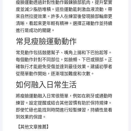
瘦臉運動透過針對性動作鍛鍊臉部肌肉，提升緊實
度並減少脂肪堆積。這些運動能刺激血液流動，帶
來自然拉提效果。許多人在練習後發現臉部輪廓更
清晰，看起來更年輕有精神。選擇正確動作並持續
進行是成功的關鍵。
常見瘦臉運動動作
常見動作包括鼓腮幫子、嘴角上揚和下巴抬起等。
每個動作針對不同部位，如臉頰、下巴或頸部。正
確執行才能避免受傷並達到最佳效果。建議初學者
從簡單動作開始，逐漸增加難度和次數。
如何融入日常生活
將瘦臉運動融入日常很簡單，例如在刷牙或通勤時
練習。設定提醒或結合其他習慣有助於保持規律。
即使忙碌也能找到時間進行短暫練習，持續性是看
到效果的保證。
【其他文章推薦】