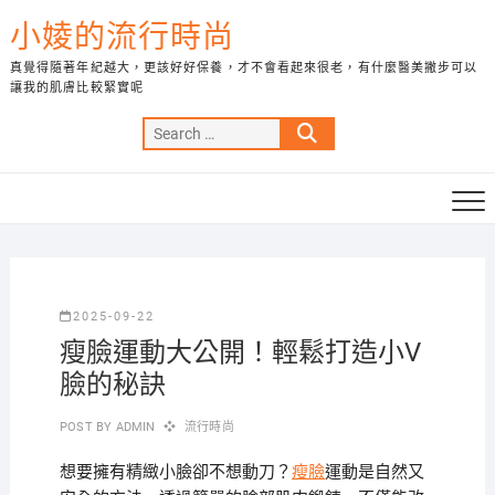
Skip
小婈的流行時尚
to
content
真覺得隨著年紀越大，更該好好保養，才不會看起來很老，有什麼醫美撇步可以
讓我的肌膚比較緊實呢
Search
…
2025-09-22
瘦臉運動大公開！輕鬆打造小V
臉的秘訣
POST BY
ADMIN
流行時尚
想要擁有精緻小臉卻不想動刀？
瘦臉
運動是自然又