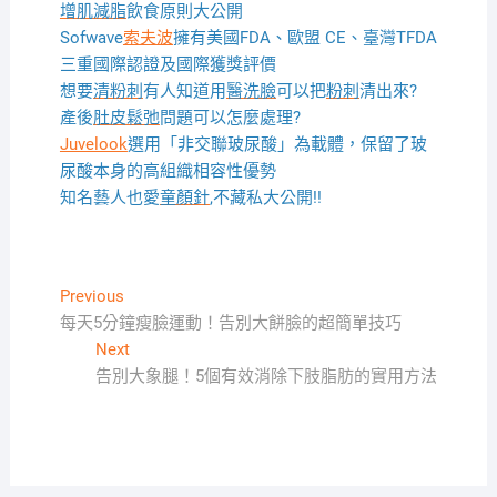
增肌減脂
飲食原則大公開
Sofwave
索夫波
擁有美國FDA、歐盟 CE、臺灣TFDA
三重國際認證及國際獲獎評價
想要
清粉刺
有人知道用
醫洗臉
可以把
粉刺
清出來?
產後
肚皮鬆弛
問題可以怎麼處理?
Juvelook
選用「非交聯玻尿酸」為載體，保留了玻
尿酸本身的高組織相容性優勢
知名藝人也愛
童顏針
,不藏私大公開!!
文
Previous
Previous
post:
每天5分鐘瘦臉運動！告別大餅臉的超簡單技巧
章
Next
Next
導
post:
告別大象腿！5個有效消除下肢脂肪的實用方法
覽