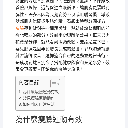
安全的方法。透過簡單的臉部肌肉鍛鍊，不僅能改
善臉部線條，還能促進血液循環，讓肌膚更緊緻有
彈性。許多人因為長期姿勢不良或咀嚼習慣，導致
臉部肌肉僵硬或脂肪堆積，看起來臉型較圓或方。
瘦臉
運動針對這些問題設計，幫助放鬆緊繃肌肉並
強化較弱的部分，達到平衡與雕塑效果。每天只需
花費幾分鐘，就能看到明顯改變。無論是雙下巴、
嬰兒肥還是因年齡增長造成的鬆弛，都能透過持續
練習獲得改善。選擇適合自己的運動並規律執行，
是成功關鍵。別忘了搭配健康飲食和充足水分，效
果會更顯著。開始你的瘦臉之旅吧！
內容目錄
為什麼瘦臉運動有效
常見瘦臉運動動作
如何融入日常生活
為什麼瘦臉運動有效