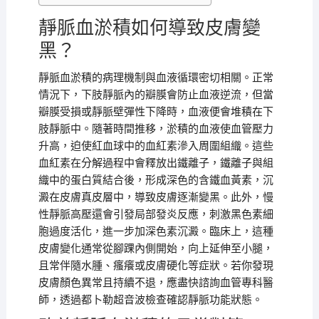
靜脈血淤積如何導致皮膚變
黑？
靜脈血淤積的病理機制與血液循環密切相關。正常
情況下，下肢靜脈內的瓣膜會防止血液逆流，但當
瓣膜受損或靜脈壁彈性下降時，血液便會堆積在下
肢靜脈中。隨著時間推移，淤積的血液使血管壓力
升高，迫使紅血球中的血紅素滲入周圍組織。這些
血紅素在分解過程中會釋放出鐵離子，鐵離子與組
織中的蛋白質結合後，形成深色的含鐵血黃素，沉
澱在皮膚真皮層中，導致皮膚逐漸變黑。此外，慢
性靜脈高壓還會引發局部發炎反應，刺激黑色素細
胞過度活化，進一步加深色素沉澱。臨床上，這種
皮膚變化通常從腳踝內側開始，向上延伸至小腿，
且常伴隨水腫、瘙癢或皮膚硬化等症狀。若你發現
皮膚顏色異常且持續不退，應盡快諮詢血管專科醫
師，透過都卜勒超音波檢查確認靜脈功能狀態。