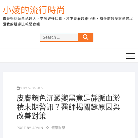
Skip
小婈的流行時尚
to
content
真覺得隨著年紀越大，更該好好保養，才不會看起來很老，有什麼醫美撇步可以
讓我的肌膚比較緊實呢
Search
…
2026-05-06
皮膚顏色沉澱變黑竟是靜脈血淤
積末期警訊？醫師揭關鍵原因與
改善對策
POST BY
ADMIN
健康醫藥