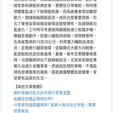
或家族有靜脈疾病史者，更應從日常做起。保持理
想體重能減少下肢靜脈負擔，因為過重會增加腹部
壓力，間接阻礙靜脈迴流。戒菸也是重要措施，尼
古丁會使血管收縮並破壞血管壁彈性，加速靜脈功
能退化。工作時可考慮使用腳踏板或小型踏步機，
模擬走路動作，促進小腿肌肉收縮。夜間睡覺時，
在床尾墊高約15至20公分，利用重力輔助血液迴
流。定期進行腿部按摩，從腳踝往大腿方向輕推，
能放鬆肌肉並促進循環。最後，每年定期健康檢查
時，可請醫師評估下肢靜脈狀況，尤其是長期從事
需久站或久坐職業者。透過這些預防策略，不僅能
降低皮膚變黑的風險，還能維護整體血管健康，享
受更有品質的生活。
【其他文章推薦】
解析腎臟功能告訴你為什麼要
洗腎
板橋牙列矯正
哪間診所?
什麼是
呼吸照護
病房? 當病人無法自主呼吸，需要
依靠氧氣