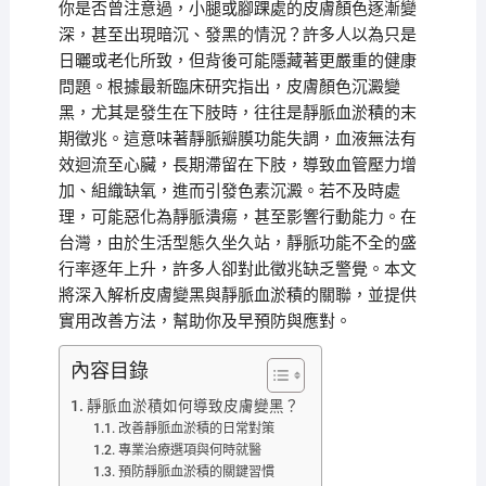
你是否曾注意過，小腿或腳踝處的皮膚顏色逐漸變
深，甚至出現暗沉、發黑的情況？許多人以為只是
日曬或老化所致，但背後可能隱藏著更嚴重的健康
問題。根據最新臨床研究指出，皮膚顏色沉澱變
黑，尤其是發生在下肢時，往往是靜脈血淤積的末
期徵兆。這意味著靜脈瓣膜功能失調，血液無法有
效迴流至心臟，長期滯留在下肢，導致血管壓力增
加、組織缺氧，進而引發色素沉澱。若不及時處
理，可能惡化為靜脈潰瘍，甚至影響行動能力。在
台灣，由於生活型態久坐久站，靜脈功能不全的盛
行率逐年上升，許多人卻對此徵兆缺乏警覺。本文
將深入解析皮膚變黑與靜脈血淤積的關聯，並提供
實用改善方法，幫助你及早預防與應對。
內容目錄
靜脈血淤積如何導致皮膚變黑？
改善靜脈血淤積的日常對策
專業治療選項與何時就醫
預防靜脈血淤積的關鍵習慣