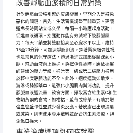
改善靜脈血淤積的日常對策
針對靜脈血淤積引起的皮膚變黑，早期介入是避免
惡化的關鍵。首先，生活習慣調整至關重要。建議
避免長時間站立或久坐，每隔一小時應起身活動，
促進血液循環。抬腿動作能有效減輕下肢靜脈壓
力：每天平躺並將雙腿抬高至心臟水平以上，維持
15至20分鐘，可加速靜脈迴流。穿著醫療級彈性襪
也是常見的保守療法，透過漸進式加壓從腳踝到小
腿，幫助血液向上推送。選擇彈性襪時，應依據醫
師建議的壓力等級，通常第一級或第二級壓力適用
於輕中度靜脈功能不全。此外，適度運動如散步、
游泳或騎腳踏車，能強化小腿肌肉幫浦功能，提升
靜脈血液迴流量。飲食方面，攝取富含維生素C和生
物類黃酮的食物，如柑橘、藍莓或綠茶，有助於增
強血管壁彈性並減少發炎反應。若皮膚已出現潰瘍
或感染，則需使用專用敷料並配合抗生素治療，避
免傷口擴大。
專業治療選項與何時就醫