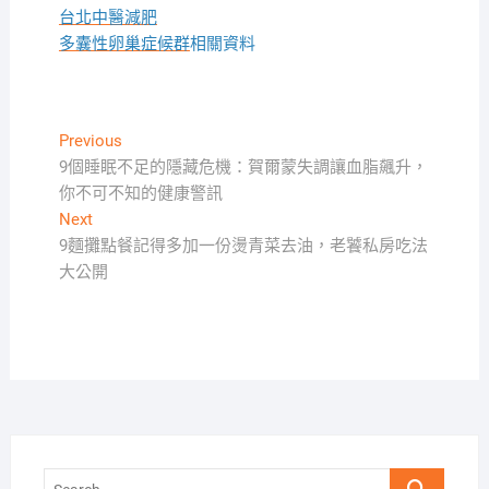
台北中醫減肥
多囊性卵巢症候群
相關資料
文
Previous
Previous
post:
9個睡眠不足的隱藏危機：賀爾蒙失調讓血脂飆升，
章
你不可不知的健康警訊
導
Next
Next
覽
post:
9麵攤點餐記得多加一份燙青菜去油，老饕私房吃法
大公開
Search