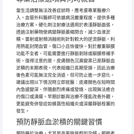
當生活調整無法改善症狀時，應考慮專業醫療介
入。血管外科醫師可依據病況嚴重程度，提供多種
治療方案。硬化劑注射療法適用於表淺靜脈曲張，
透過注射藥物使病變靜脈萎縮閉合，減少血液淤
積。雷射或射頻消融術則針對較大的逆流靜脈，利
用熱能封閉血管，傷口小且恢復快。對於嚴重瓣膜
功能不全者，可能需要進行靜脈剝除或瓣膜修補手
術。值得注意的是，皮膚顏色沉澱變黑已是靜脈血
淤積的末期表現，代表組織已長期受損，因此治療
後色素可能無法完全消退，但可防止進一步惡化。
建議出現以下情況時立即就醫：皮膚顏色在短時間
內急遽變深、伴隨劇烈疼痛或發燒、出現無法癒合
的傷口或潰瘍。早期診斷與治療不僅能改善外觀，
更能避免併發症如蜂窩性組織炎或深層靜脈栓塞的
發生。
預防靜脈血淤積的關鍵習慣
預防勝於治療，尤其是高風險族群如孕婦、肥胖者