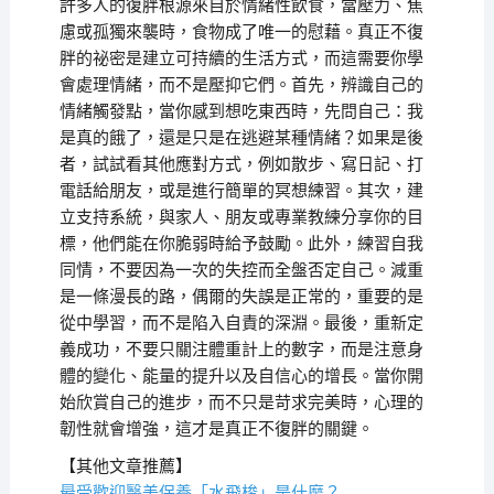
許多人的復胖根源來自於情緒性飲食，當壓力、焦
慮或孤獨來襲時，食物成了唯一的慰藉。真正不復
胖的祕密是建立可持續的生活方式，而這需要你學
會處理情緒，而不是壓抑它們。首先，辨識自己的
情緒觸發點，當你感到想吃東西時，先問自己：我
是真的餓了，還是只是在逃避某種情緒？如果是後
者，試試看其他應對方式，例如散步、寫日記、打
電話給朋友，或是進行簡單的冥想練習。其次，建
立支持系統，與家人、朋友或專業教練分享你的目
標，他們能在你脆弱時給予鼓勵。此外，練習自我
同情，不要因為一次的失控而全盤否定自己。減重
是一條漫長的路，偶爾的失誤是正常的，重要的是
從中學習，而不是陷入自責的深淵。最後，重新定
義成功，不要只關注體重計上的數字，而是注意身
體的變化、能量的提升以及自信心的增長。當你開
始欣賞自己的進步，而不只是苛求完美時，心理的
韌性就會增強，這才是真正不復胖的關鍵。
【其他文章推薦】
最受歡迎醫美保養「
水飛梭
」是什麼？