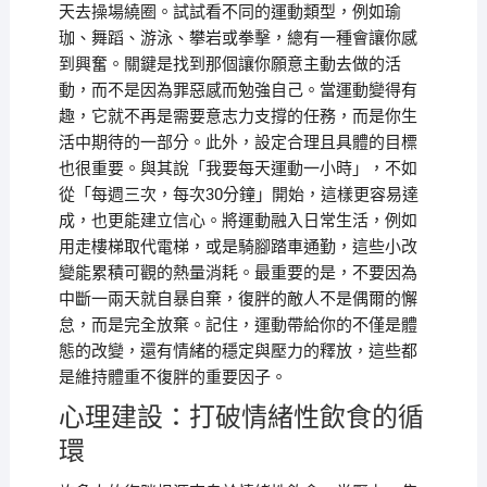
天去操場繞圈。試試看不同的運動類型，例如瑜
珈、舞蹈、游泳、攀岩或拳擊，總有一種會讓你感
到興奮。關鍵是找到那個讓你願意主動去做的活
動，而不是因為罪惡感而勉強自己。當運動變得有
趣，它就不再是需要意志力支撐的任務，而是你生
活中期待的一部分。此外，設定合理且具體的目標
也很重要。與其說「我要每天運動一小時」，不如
從「每週三次，每次30分鐘」開始，這樣更容易達
成，也更能建立信心。將運動融入日常生活，例如
用走樓梯取代電梯，或是騎腳踏車通勤，這些小改
變能累積可觀的熱量消耗。最重要的是，不要因為
中斷一兩天就自暴自棄，復胖的敵人不是偶爾的懈
怠，而是完全放棄。記住，運動帶給你的不僅是體
態的改變，還有情緒的穩定與壓力的釋放，這些都
是維持體重不復胖的重要因子。
心理建設：打破情緒性飲食的循
環