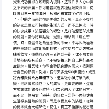
減重成功後卻在短時間內復胖，這是許多人心中揮
之不去的夢魘。你可能嘗試過各種極端飲食法，從
斷食到單一食物減肥，短期內體重數字確實下降
了，但隨之而來的卻是更強烈的反彈。真正不復胖
的祕密是建立可持續的生活方式，而不是追求一時
的快速成果。這個觀念的轉變，是打破溜溜球效應
的關鍵。當你將焦點從「減重」轉移到「建立習
慣」時，身體會逐漸適應新的節奏，不再因為極端
的熱量缺口而啟動節能模式。可持續的生活方式意
味著飲食、運動與心理三者達到平衡，你不需要痛
苦地拒絕所有美食，也不需要每天逼自己進行高強
度訓練。相反地，你學會聆聽身體的需求，找到適
合自己的節奏。例如，從每天多走500步開始，或是
將含糖飲料改為無糖茶飲，這些微小但持續的改
變，最終會累積成巨大的成果。更重要的是，這種
方式讓你能夠長期維持，因為它融入了你的日常，
而不是一個需要「堅持」的任務。當你不再把健康
生活視為暫時的懲罰，而是享受其中的過程，復胖
的機率就會大幅降低。記住，真正不復胖的祕密是