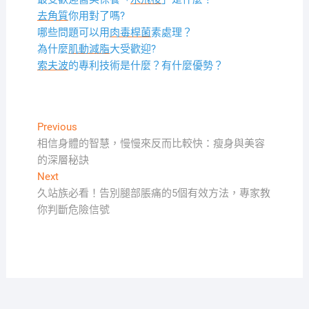
去角質
你用對了嗎?
哪些問題可以用
肉毒桿菌
素處理？
為什麼
肌動減脂
大受歡迎?
索夫波
的專利技術是什麼？有什麼優勢？
文
Previous
Previous
post:
相信身體的智慧，慢慢來反而比較快：瘦身與美容
章
的深層秘訣
導
Next
Next
覽
post:
久站族必看！告別腿部脹痛的5個有效方法，專家教
你判斷危險信號