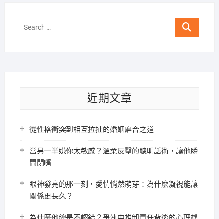
Search
…
近期文章
從性格衝突到相互拉扯的婚姻磨合之道
當另一半嫌你太敏感？溫柔反擊的聰明話術，讓他瞬
間閉嘴
眼神發亮的那一刻，愛情悄然萌芽：為什麼凝視能讓
關係更長久？
為什麼他總是不認錯？爭執中推卸責任背後的心理機