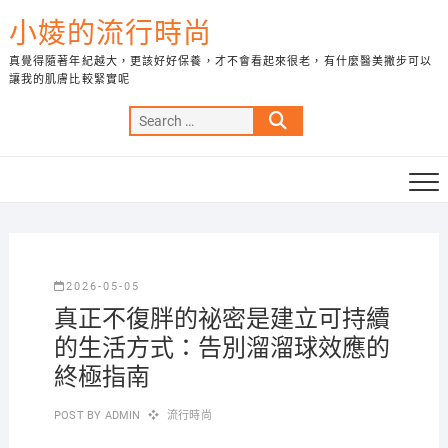
Skip
小婈的流行時尚
to
content
真覺得隨著年紀越大，更該好好保養，才不會看起來很老，有什麼醫美撇步可以
讓我的肌膚比較緊實呢
Search
…
2026-05-05
真正不復胖的祕密是建立可持續
的生活方式：告別溜溜球效應的
終極指南
POST BY
ADMIN
流行時尚