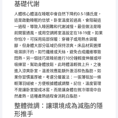
基礎代謝
人體核心體溫在睡眠中會自然下降約0.5-1攝氏度，
這是啟動睡眠的信號。卧室溫度若過高，會阻礙這
一過程，導致入睡困難和代謝減慢。最佳做法是睡
前開窗通風，或用空調將室溫設定在18-19度。如果
你怕冷，可採用局部保暖：穿襪子或用熱水袋暖
腳，但身體大部分區域仍保持涼爽。床品材質選擇
吸濕排汗的，如竹纖維或天絲，避免合成纖維導致
悶熱。另一個技巧是睡前進行10分鐘輕度伸展或呼
吸練習，幫助身體放鬆，此時體溫輕微上升，之後
進入涼爽卧室，溫差效應能額外激活棕色脂肪。如
果你習慣蓋厚被，考慮分層蓋法：一張薄毯加一條
輕薄羽絨被，方便根據體感調整。記住，溫度管理
不是讓卧室變成冰窖，而是讓身體在微冷環境中自
然產熱，這種產熱過程會消耗白脂肪。
整體微調：讓環境成為減脂的隱
形推手