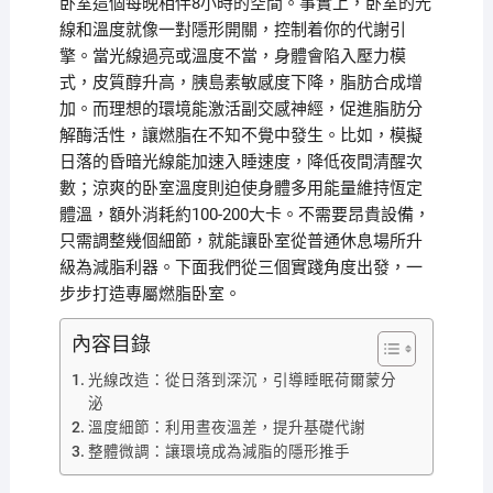
卧室這個每晚相伴8小時的空間。事實上，卧室的光
線和溫度就像一對隱形開關，控制着你的代謝引
擎。當光線過亮或溫度不當，身體會陷入壓力模
式，皮質醇升高，胰島素敏感度下降，脂肪合成增
加。而理想的環境能激活副交感神經，促進脂肪分
解酶活性，讓燃脂在不知不覺中發生。比如，模擬
日落的昏暗光線能加速入睡速度，降低夜間清醒次
數；涼爽的卧室溫度則迫使身體多用能量維持恆定
體溫，額外消耗約100-200大卡。不需要昂貴設備，
只需調整幾個細節，就能讓卧室從普通休息場所升
級為減脂利器。下面我們從三個實踐角度出發，一
步步打造專屬燃脂卧室。
內容目錄
光線改造：從日落到深沉，引導睡眠荷爾蒙分
泌
溫度細節：利用晝夜溫差，提升基礎代謝
整體微調：讓環境成為減脂的隱形推手