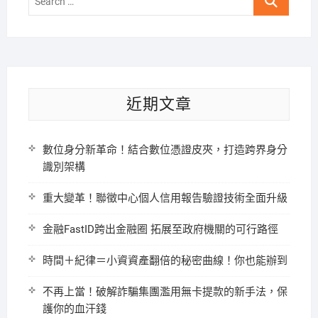
…
近期文章
數位身分新革命！結合數位憑證皮夾，打造跨界身分
識別架構
重大變革！聯徵中心個人信用報告驗證技術全面升級
金融FastID跨出金融圈 拓展至政府機關的可行路徑
時間＋紀律＝小資資產翻倍的秘密曲線！你也能辦到
不再上當！破解詐騙集團濫用無卡提款的新手法，保
護你的血汗錢