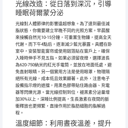
光線改造：從日落到深沉，引導
睡眠荷爾蒙分泌
光線對人體節律的影響遠超想象。為了達到最佳減
脂狀態，你需要建立早晚不同的光照方案。早晨醒
來接觸自然光10-15分鐘，可重置生物鍾，提高全天
代謝。而下午4點后，逐漸減少藍光暴露。具體在卧
室中，安裝智能窗帘或使用鋁箔貼在窗戶上，確保
入睡時伸手不見五指。如果必須留夜燈，選擇波長
為620-750納米的紅光手電筒，並放在地面低處，避
免直射眼睛。另一個實用方法是使用眼罩，物理隔
絕所有光線，成本低且效果顯著。此外，注意电子
設備指示燈的遮擋，用黑色膠帶貼住路由器、充電
器等閃爍光源。當光線控制到位，褪黑素分泌量增
加30%以上，深睡比例提高，生長激素在夜間的脈
衝釋放也更頻繁，直接作用於脂肪細胞的脂解過
程。
溫度細節：利用晝夜溫差，提升