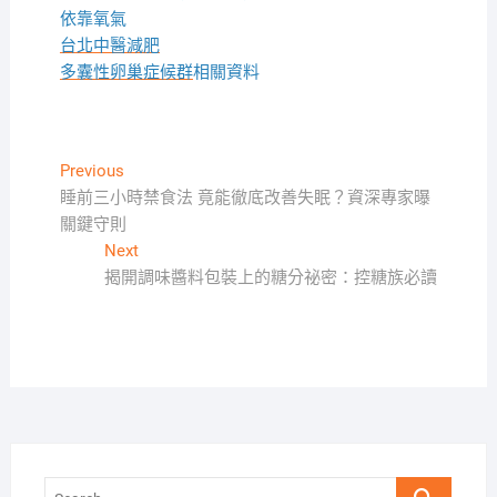
依靠氧氣
台北中醫減肥
多囊性卵巢症候群
相關資料
文
Previous
Previous
post:
睡前三小時禁食法 竟能徹底改善失眠？資深專家曝
章
關鍵守則
導
Next
Next
覽
post:
揭開調味醬料包裝上的糖分祕密：控糖族必讀
Search