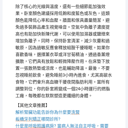
除了核心的光線與溫度，還有一些細節能加強效
果。卧室顏色建議採用低飽和度藍色或灰色，這類
顏色能降低心率和血壓。牆面和傢具盡量簡潔，避
免過多裝飾品產生視覺噪音。空氣中負離子濃度提
高也有助加快新陳代謝，可以使用加濕器或鹽燈來
增加負離子。同時，保持卧室清潔，減少灰塵和過
敏原，因為過敏反應會釋放組胺干擾睡眠。如果你
喜歡香味，選擇薰衣草或洋甘菊精油，通過香薰燈
擴散，它們具有放鬆和輕微降壓作用。在床墊下放
置一張散熱墊或涼席，也能輔助降溫。最後，不要
忽視睡前飲食，避免睡前3小時內進食，尤其高碳水
食物，它們會升高血糖干擾夜間脂肪利用。當所有
調整到位，你的卧室將變成一個24小時運行的燃脂
工廠，每晚都在默默塑造更纖細的身體。
【其他文章推薦】
解析腎臟功能告訴你為什麼要
洗腎
板橋牙列矯正
哪間診所?
什麼是
呼吸照護
病房? 當病人無法自主呼吸，需要