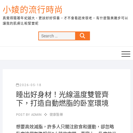
Skip
小婈的流行時尚
to
content
真覺得隨著年紀越大，更該好好保養，才不會看起來很老，有什麼醫美撇步可以
讓我的肌膚比較緊實呢
Search
…
2026-05-18
睡出好身材！光線溫度雙管齊
下，打造自動燃脂的卧室環境
POST BY
ADMIN
健康醫藥
想要高效減脂，許多人只關注飲食和運動，卻忽略