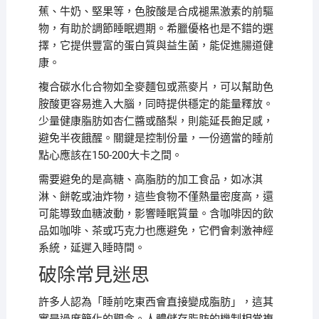
蕉、牛奶、堅果等，色胺酸是合成褪黑激素的前驅
物，有助於調節睡眠週期。希臘優格也是不錯的選
擇，它提供豐富的蛋白質與益生菌，能促進腸道健
康。
複合碳水化合物如全麥麵包或燕麥片，可以幫助色
胺酸更容易進入大腦，同時提供穩定的能量釋放。
少量健康脂肪如杏仁醬或酪梨，則能延長飽足感，
避免半夜餓醒。關鍵是控制份量，一份適當的睡前
點心應該在150-200大卡之間。
需要避免的是高糖、高脂肪的加工食品，如冰淇
淋、餅乾或油炸物，這些食物不僅熱量密度高，還
可能導致血糖波動，影響睡眠質量。含咖啡因的飲
品如咖啡、茶或巧克力也應避免，它們會刺激神經
系統，延遲入睡時間。
破除常見迷思
許多人認為「睡前吃東西會直接變成脂肪」，這其