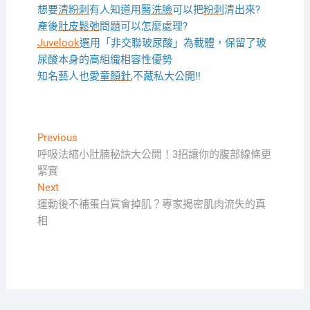
想要
清粉刺
有人知道用
醫洗臉
可以把
粉刺
清出來?
產後
肚皮鬆弛
問題可以怎麼處理?
Juvelook
選用「非交聯玻尿酸」為載體，保留了玻
尿酸本身的高組織相容性優勢
知名藝人也愛
童顏針
,不藏私大公開!!
文
Previous
Previous
post:
呼吸法縮小肚腩秘訣大公開！3招讓你的腹部線條更
章
緊實
導
Next
Next
覽
post:
運動後不補蛋白質會掉肌？專家揭密肌肉流失的真
相