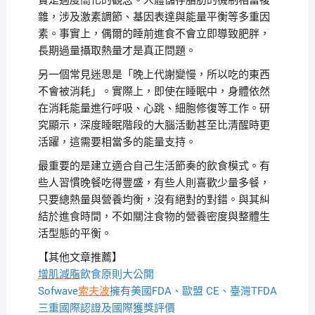
實是過度簡化的觀念。人體儲存脂肪的機制相當複
雜，涉及激素調節、基因表達與能量平衡等多重因
素。事實上，偶爾的睡前進食不會立即導致肥胖，
長期過量攝取熱量才是真正問題。
另一個常見迷思是「晚上代謝變慢，所以吃的東西
不會被消耗」。實際上，即使在睡眠中，身體依然
在消耗能量進行呼吸、心跳、細胞修復等工作。研
究顯示，深度睡眠階段的大腦活動甚至比清醒時更
活躍，這需要相當多的能量支持。
最重要的是建立適合自己生活節奏的飲食模式。有
些人習慣晚餐吃得豐盛，有些人則喜歡少量多餐，
只要總熱量與營養均衡，沒有絕對的對錯。與其糾
結於進食時間，不如關注食物的營養密度與整體生
活型態的平衡。
【其他文章推薦】
增肌減脂
飲食原則大公開
Sofwave
索夫波
擁有美國FDA、歐盟 CE、臺灣TFDA
三重國際認證及國際獲獎評價