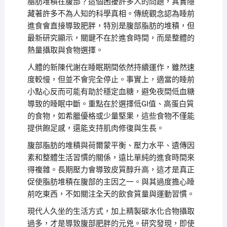
脂肪堆積在腹部？這個困擾許多人的問題，其實隱
藏著許多不為人知的科學真相。傳統觀念認為睡前
進食會直接導致肥胖，特別是腹部脂肪的堆積，但
最新研究顯示，關鍵不在於進食時間，而是整體的
熱量攝取與食物選擇。
人體的新陳代謝在睡眠期間依然持續運作，雖然速
度較慢，但並不會完全停止。事實上，適當的睡前
小點心反而可能有助於穩定血糖，避免夜間低血糖
導致的睡眠中斷。重點在於選擇低GI值、高蛋白質
的食物，如希臘優格或少量堅果，這些食物不僅能
提供飽足感，還能支持肌肉修復與生長。
腹部脂肪的堆積與荷爾蒙平衡、壓力水平、遺傳因
素和整體生活習慣的關係，遠比單純的進食時間來
得複雜。長期壓力會導致皮質醇升高，這才是真正
促使脂肪堆積在腹部的主因之一。與其過度擔心睡
前吃東西，不如關注全天的飲食質量與運動習慣。
現代人久坐的生活方式，加上精製碳水化合物攝取
過多，才是導致腹部肥胖的元兇。研究發現，即使