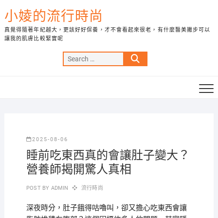
Skip
小婈的流行時尚
to
content
真覺得隨著年紀越大，更該好好保養，才不會看起來很老，有什麼醫美撇步可以
讓我的肌膚比較緊實呢
Search
…
2025-08-06
睡前吃東西真的會讓肚子變大？
營養師揭開驚人真相
POST BY
ADMIN
流行時尚
深夜時分，肚子餓得咕嚕叫，卻又擔心吃東西會讓