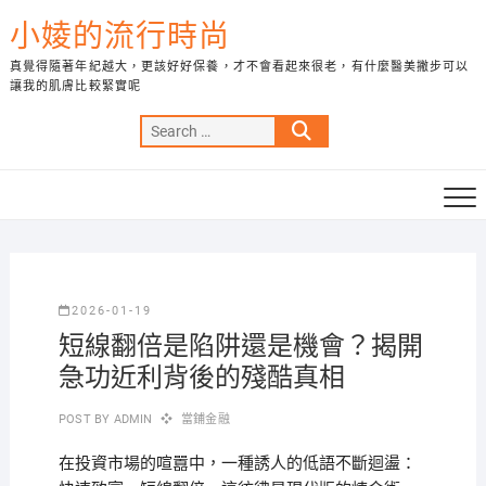
Skip
小婈的流行時尚
to
content
真覺得隨著年紀越大，更該好好保養，才不會看起來很老，有什麼醫美撇步可以
讓我的肌膚比較緊實呢
Search
…
2026-01-19
短線翻倍是陷阱還是機會？揭開
急功近利背後的殘酷真相
POST BY
ADMIN
當鋪金融
在投資市場的喧囂中，一種誘人的低語不斷迴盪：