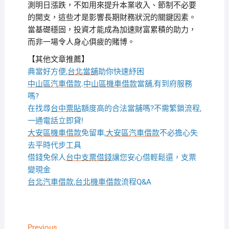
測明日漲跌，不如用來提升本業收入、節制不必要
的開支，這些才是影響長期財務狀況的關鍵因素。
當基礎穩固，投資才能成為加速財富累積的助力，
而非一場令人身心俱疲的賭博。
【其他文章推薦】
典當好方便,
台北當舖
助你快速紓困
中山區汽車借款
.
中山區機車借款
當舖,有到府服務
嗎?
在找尋
台中票貼
額度高的合法當舖嗎?不需繁鎖流程,
一通電話立即貸!
大安區機車借款
免留車,
大安區汽車借款
不必擔心失
去平時代步工具
借錢免保人
台中支票借錢
讓您安心借輕鬆還，支票
變現金
台北汽車借款
,
台北機車借款
流程Q&A
Previous
Previous