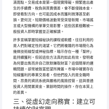
滴雨點。交易成本是第一個現實障礙。頻繁進出產
生的手續費、稅負與買賣價差，會不斷侵蝕本金，
即使看對方向，也可能因成本而獲利微薄甚至虧
損。更何況，短期價格波動常受突發新聞、市場謠
言或大型機構的單筆交易影響，這些因素極難被一
般投資人即時掌握並正確解讀。
許多宣稱掌握短線秘訣的課程或軟體，往往利用的
是人們對確定性的渴望。它們將複雜的市場簡化為
幾條技術線型或神秘指標，暗示存在一種「聖杯」
能持續獲利。但若這些方法真的如此有效，發明者
為何要出售而非自己默默賺取財富？這個簡單的邏
輯問題，卻常被致富慾望所掩蓋。市場中確實存在
短線獲利的專業交易者，但他們投入的是全職時
間、昂貴的資訊系統與嚴格的風險控管，這與普通
投資人用閒置資金、業餘時間的操作，存在本質上
的差異。
三、從虛幻走向務實：建立可