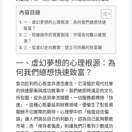
內容目錄
一、虛幻夢想的心理根源：為何我們總想快速
致富？
二、短線操作的現實困境：市場為何難以被預
測？
三、從虛幻走向務實：建立可持續的財富觀
一、虛幻夢想的心理根源：為
何我們總想快速致富？
急功近利的心態並非憑空產生，它深植於現代社會
的快速節奏與成功敘事中。我們被即時滿足的文化
所包圍，從外送到串流媒體，一切服務都標榜「快
速」。這種心態蔓延到財務領域，便催生了對投資
報酬不切實際的期待。心理學中的「過度自信偏
誤」讓人們高估自己的判斷力，認為自己能夠擊敗
市場；而「倖存者偏差」則讓我們只看到少數成功