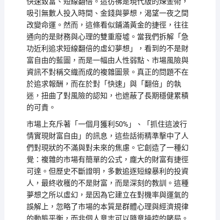
快速致富、短線翻倍。這彷彿是現代版的煉金術，
吸引無數人投入時間、金錢與夢想，渴望一夜之間
改變命運。然而，這條看似鋪滿黃金的捷徑，往往
通向的是財務與心理的雙重廢墟。當我們拆解「急
功近利追求短線翻倍的虛幻夢想」，看到的不是財
富自由的藍圖，而是一幅由人性弱點、市場風險與
資訊不對稱交織而成的複雜圖景。真正的問題不在
於追求報酬，而在於對「快速」與「翻倍」的執
迷，扭曲了對風險的認知，也遮蔽了長期穩健累積
的可貴。
市場上充斥著「一個月獲利50%」、「抓住這波行
情實現財富自由」的訊息，這些話術精準擊中了人
們對現狀的不滿與對未來的焦慮。它創造了一種幻
覺：複雜的市場有簡單的公式，龐大的財富有捷徑
可達。但歷史不斷證明，多數追逐短線暴利的投資
人，最終收穫的不是財富，而是深刻的教訓。這種
夢想之所以虛幻，是因為它建立在對機率與運氣的
誤解上，忽略了市場的本質是群體心理與經濟規律
的動態平衡，而非個人意志可以隨意操控的賭局。