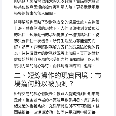
的案例，忽略背後龐大的失敗群體。當媒體大肆報
導某位散戶因短線操作獲利驚人時，更多默默承受
損失的故事卻無人聞問。
這種夢想也反映了對財務安全的深層焦慮。在物價
上漲、薪資停滯的環境下，人們渴望找到突破現狀
的出口。短線翻倍的承諾提供了一種情緒出口，彷
彿只要抓住一次機會，所有生活壓力都能迎刃而
解。然而，這種將財務解方寄託於高風險投機的行
為，往往讓原本的財務狀況雪上加霜。真正的財務
健康始於對自身風險承受能力的清醒認識，以及對
複利力量的耐心等待，而非對奇蹟的盲目追尋。
二、短線操作的現實困境：市
場為何難以被預測？
短線交易的核心假設是：投資人能夠預測短期市場
走勢。但金融市場的本質是無數參與者、資訊與情
緒交織的複雜系統，充滿隨機性與不可預測性。試
圖捕捉每一波短期波動，如同在暴風雨中數清每一