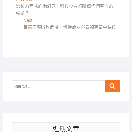
文
post:
數位落差成詐騙溫床！科技投資陷阱如何掏空你的
章
積蓄？
導
Next
Next
覽
post:
春節用藥斷炊危機！慢性病友必看領藥黃金時段
Search
…
近期文章