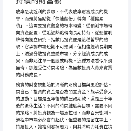
持續的財富觀
放棄急功近利的夢想，不代表放棄財富成長的機
會，而是將焦點從「快速翻倍」轉向「穩健累
積」。這需要投資觀念的根本轉變：從預測市場轉
向資產配置，從追逐熱點轉向長期持有，從聽信明
牌轉向獨立研究。指數化投資便是這種哲學的體
現，它承認市場短期不可預測，但相信經濟長期向
上，透過分散投資整體市場，分享經濟成長的成
果，而非賭注單一個股或時機。這種方法看似平淡
無奇，卻經受住時間考驗，為無數投資人帶來實質
的財務成長。
務實的財富規劃始於清晰的財務目標與風險評估。
問自己：投資的資金是否為閒置資金？能承受多大
的波動？目標是五年後的購屋頭期款，還是三十年
後的退休生活？不同的時間維度與目標，需要不同
的策略。將投資視為一場馬拉松，而非百米衝刺。
過程中市場必然會有起伏，但重要的是留在場上，
持續投入，讓複利發揮魔力。與其將精力耗費在猜