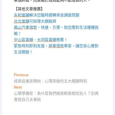
某個終點，而是關於成為能夠不斷成長的人。
【其他文章推薦】
永和當舖
解決您臨時週轉資金調度問題
台北當舖
可辦理大額融資
鳳山汽車借款
，快速、方便，助您應對生活種種挑
戰！
中山區當舖
、
大同區當舖
推薦！
緊急時刻即刻支援，
屏東借款
專家，讓您安心應對
生活開銷！
文
Previous
Previous
post:
成長從痛苦開始：心理突破的五大關鍵時刻
章
Next
Next
導
post:
心理學揭密：為什麼我們總是輕易相信別人？別再
覽
責怪自己太單純