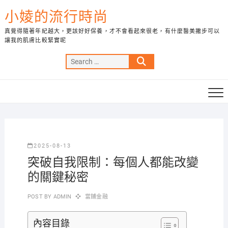
Skip
小婈的流行時尚
to
content
真覺得隨著年紀越大，更該好好保養，才不會看起來很老，有什麼醫美撇步可以
讓我的肌膚比較緊實呢
Search
…
2025-08-13
突破自我限制：每個人都能改變
的關鍵秘密
POST BY
ADMIN
當鋪金融
內容目錄