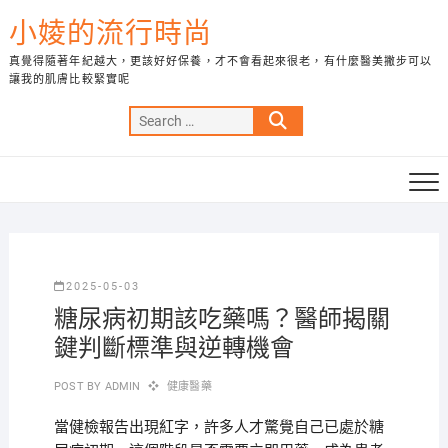
Skip
小婈的流行時尚
to
content
真覺得隨著年紀越大，更該好好保養，才不會看起來很老，有什麼醫美撇步可以
讓我的肌膚比較緊實呢
Search
…
2025-05-03
糖尿病初期該吃藥嗎？醫師揭關
鍵判斷標準與逆轉機會
POST BY
ADMIN
健康醫藥
當健檢報告出現紅字，許多人才驚覺自己已處於糖