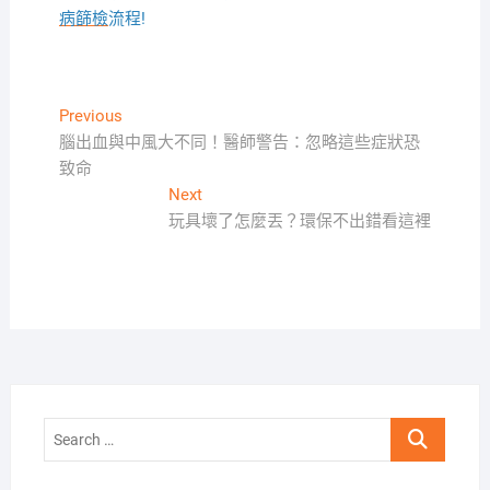
病篩檢
流程!
文
Previous
Previous
post:
腦出血與中風大不同！醫師警告：忽略這些症狀恐
章
致命
導
Next
Next
覽
post:
玩具壞了怎麼丟？環保不出錯看這裡
Search
…