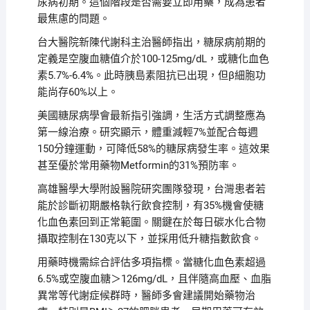
尿病初期。這個階段是否需要立即用藥，成為患者
最焦慮的問題。
台大醫院新陳代謝科主治醫師指出，糖尿病前期的
定義是空腹血糖值介於100-125mg/dL，或糖化血色
素5.7%-6.4%。此時胰島素阻抗已出現，但β細胞功
能尚存60%以上。
美國糖尿病學會最新指引強調，生活方式調整應為
第一線治療。研究顯示，體重減輕7%並配合每週
150分鐘運動，可降低58%的糖尿病發生率。這效果
甚至優於常用藥物Metformin的31%預防率。
高雄醫學大學附設醫院研究團隊發現，台灣患者若
能於診斷初期嚴格執行飲食控制，有35%機會使糖
化血色素回到正常範圍。關鍵在於每日碳水化合物
攝取控制在130克以下，並採用低升糖指數飲食。
用藥時機需綜合評估多項指標。當糖化血色素超過
6.5%或空腹血糖＞126mg/dL，且伴隨高血壓、血脂
異常等代謝症候群時，醫師多會建議開始藥物治