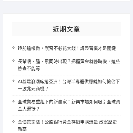
近期文章
睡前這樣做，護腎不必花大錢！調整習慣才是關鍵
長輩喘、腫、累同時出現？把握黃金就醫時機，這些
檢查不能等
AI基建浪潮席捲亞洲！台灣半導體供應鏈如何搶佔下
一波兆元商機？
全球貿易重組下的新贏家：新興市場如何吸引全球資
金大遷徙？
金價驚驚漲！公股銀行黃金存摺申購爆量 改寫歷史
新高