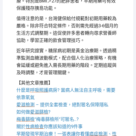
療。特別是BMI＞27的肥胖患者，早期用藥可有效
保護殘存胰島功能。
值得注意的是，台灣健保給付規範對初期用藥較為
嚴格。除非符合特定條件，否則需先經過3-6個月的
生活方式調整期。這促使許多患者轉向尋求營養師
協助，學習正確的飲食管理技巧。
近年研究證實，糖尿病初期是黃金治療期。透過精
準監測血糖波動模式，配合個人化治療策略，有機
會延緩或避免進入需長期用藥的階段。定期追蹤與
及時調整，才是管理關鍵。
【其他文章推薦】
什麼是
呼吸照護
病房? 當病人無法自主呼吸，需要
依靠氧氣
愛滋檢測
– 提供全套檢查，絕對匿名保障隱私
如何做
愛滋篩檢
?
梅毒篩檢
"梅毒篩檢所"可匿名..?
關於
性病檢查
你應該知道的9件事
早期發現早期治療！一張表讓你看懂
癌症檢測
、
性