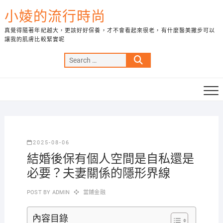
Skip
小婈的流行時尚
to
content
真覺得隨著年紀越大，更該好好保養，才不會看起來很老，有什麼醫美撇步可以
讓我的肌膚比較緊實呢
Search
…
2025-08-06
結婚後保有個人空間是自私還是
必要？夫妻關係的隱形界線
POST BY
ADMIN
當鋪金融
內容目錄