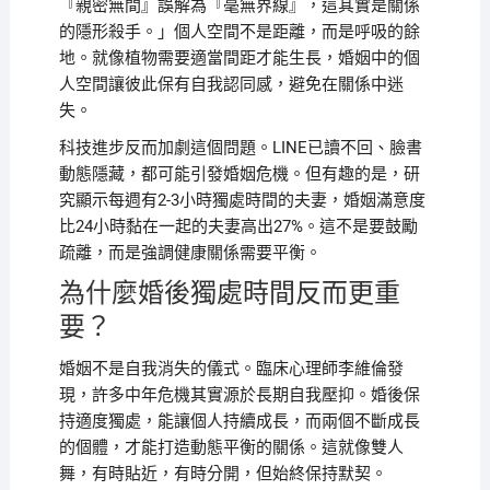
『親密無間』誤解為『毫無界線』，這其實是關係
的隱形殺手。」個人空間不是距離，而是呼吸的餘
地。就像植物需要適當間距才能生長，婚姻中的個
人空間讓彼此保有自我認同感，避免在關係中迷
失。
科技進步反而加劇這個問題。LINE已讀不回、臉書
動態隱藏，都可能引發婚姻危機。但有趣的是，研
究顯示每週有2-3小時獨處時間的夫妻，婚姻滿意度
比24小時黏在一起的夫妻高出27%。這不是要鼓勵
疏離，而是強調健康關係需要平衡。
為什麼婚後獨處時間反而更重
要？
婚姻不是自我消失的儀式。臨床心理師李維倫發
現，許多中年危機其實源於長期自我壓抑。婚後保
持適度獨處，能讓個人持續成長，而兩個不斷成長
的個體，才能打造動態平衡的關係。這就像雙人
舞，有時貼近，有時分開，但始終保持默契。