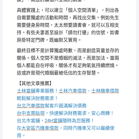
具體實踐上，可以建立「個人空間清單」，列出各
自需要獨處的活動和時間，再找出交集。例如先生
需要健身房時間，太太想要讀書會，就可以互相支
持。有些夫妻甚至設計「請勿打擾」的信號，如書
房掛特定門牌，既幽默又實用。
最終目標不是計算獨處時數，而是創造質量並存的
關係。個人空間不是婚姻的減法，而是加法。當兩
個人都能自在呼吸，關係才有足夠氧氣持續燃燒。
這或許是現代婚姻最被低估的生存智慧。
【其他文章推薦】
士林當舖
專業服務！
士林汽車借款
、
士林機車借款
輕鬆解決財務需求！
台北汽車借款
幫客戶圓滿解決債務
台中支票貼現
，快速解決財務需求，安心周轉！
台北市當舖，
24H當鋪
隨時為您服務！
在
大安區汽機車借款
，同時汽機車又可以繼續使
用。