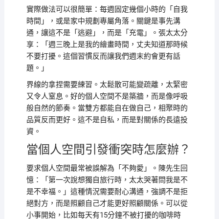
實際做法可以很簡單：每週固定幾個小時的「自我
時間」，或是家中規劃專屬角落。關鍵是事先溝
通，讓這不是「逃避」，而是「充電」。張太太分
享：「週三晚上是我的繪畫時間，丈夫知道那時候
不要打擾。這個習慣反而讓我們週末約會更有話
題。」
界線的拿捏需要練習。太鬆散可能變疏離，太緊密
又令人窒息。好的個人空間不是築牆，而是像呼吸
般自然的節奏。當雙方都能自在做自己，相聚時的
品質反而更好。這不是自私，而是對關係的長遠投
資。
當個人空間引發衝突時怎麼辦？
要求個人空間最常被誤解為「不夠愛」。陳先生回
憶：「第一次說想獨自旅行時，太太哭著問我是不
是不幸福。」這種情況需要耐心溝通，強調不是拒
絕對方，而是照顧自己才能更好照顧關係。可以從
小事開始，比如每天有15分鐘不被打擾的咖啡時