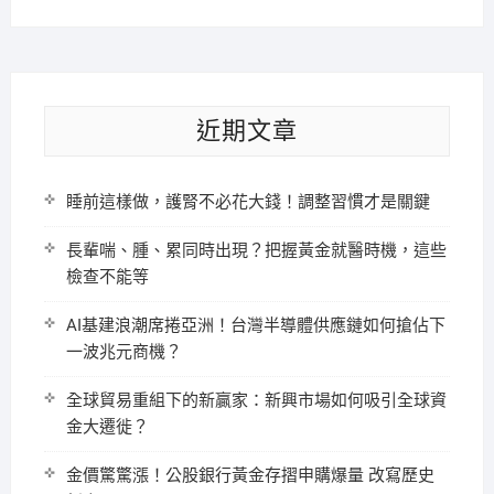
近期文章
睡前這樣做，護腎不必花大錢！調整習慣才是關鍵
長輩喘、腫、累同時出現？把握黃金就醫時機，這些
檢查不能等
AI基建浪潮席捲亞洲！台灣半導體供應鏈如何搶佔下
一波兆元商機？
全球貿易重組下的新贏家：新興市場如何吸引全球資
金大遷徙？
金價驚驚漲！公股銀行黃金存摺申購爆量 改寫歷史