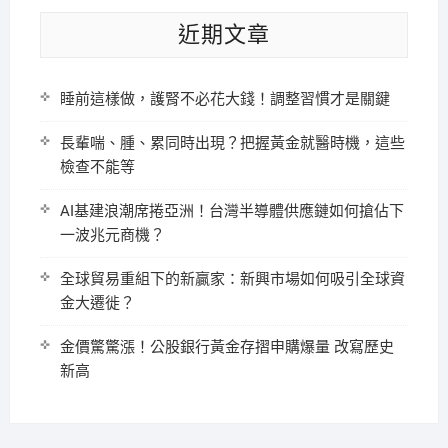
近期文章
睡前這樣做，護腎不必花大錢！調整習慣才是關鍵
長輩喘、腫、累同時出現？把握黃金就醫時機，這些
檢查不能等
AI基建浪潮席捲亞洲！台灣半導體供應鏈如何搶佔下
一波兆元商機？
全球貿易重組下的新贏家：新興市場如何吸引全球資
金大遷徙？
金價驚驚漲！公股銀行黃金存摺申購爆量 改寫歷史
新高