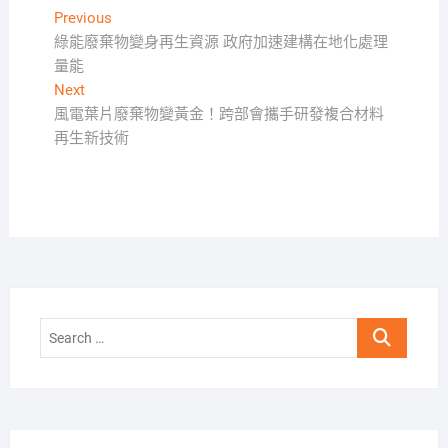
文
Previous
Previous
post:
綠能廢棄物變身再生資源 政府加速建構在地化處理
章
量能
導
Next
Next
覽
post:
風電葉片廢棄物變黃金！跨部會攜手研發複合材料
再生新技術
Search
…