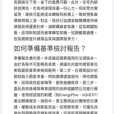
長期居住下來，省下的電費可觀。此外，住宅的碳
排放降低，也為地球環保盡一份心力。但民眾也需
留意，建商可能將成本轉嫁到房價上，導致預售屋
價格微幅上漲。對此，政府已協調金融機構提供綠
建築房貸優惠利率，減輕購屋者負擔。從長期觀點
看，這項新制提供產業轉型契機，短期雖需適應，
但長期將提升建築品質與國際競爭力。
如何準備基準檢討報告？
準備報告書的第一步是確認建案適用的法規版本。
由於各縣市可能略有差異，建議先向當地建管單位
索取最新基準表格與範例。第二步，在建築設計初
期就納入節能考量，例如選擇適當座向、降低開窗
率、採用高性能玻璃等，避免後續修改。第三步，
委託具有綠建築專業證照的技師或顧問公司進行模
擬，使用經認證的軟體（如EnergyPlus、eQUEST）
產出精確報告。過程中，業主應與設計團隊密切溝
通，權衡成本與節能效益。若預算有限，可優先改
善外殼隔熱與空調系統效率，這是投資報酬率最高