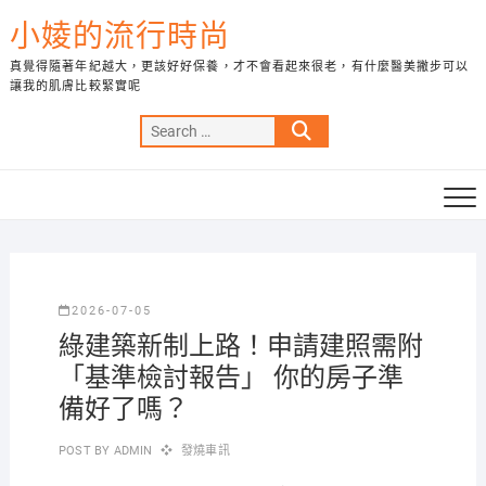
Skip
小婈的流行時尚
to
content
真覺得隨著年紀越大，更該好好保養，才不會看起來很老，有什麼醫美撇步可以
讓我的肌膚比較緊實呢
Search
…
2026-07-05
綠建築新制上路！申請建照需附
「基準檢討報告」 你的房子準
備好了嗎？
POST BY
ADMIN
發燒車訊