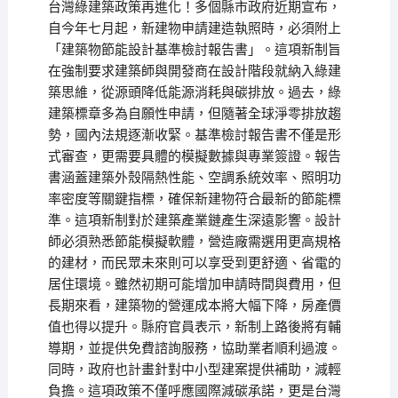
台灣綠建築政策再進化！多個縣市政府近期宣布，
自今年七月起，新建物申請建造執照時，必須附上
「建築物節能設計基準檢討報告書」。這項新制旨
在強制要求建築師與開發商在設計階段就納入綠建
築思維，從源頭降低能源消耗與碳排放。過去，綠
建築標章多為自願性申請，但隨著全球淨零排放趨
勢，國內法規逐漸收緊。基準檢討報告書不僅是形
式審查，更需要具體的模擬數據與專業簽證。報告
書涵蓋建築外殼隔熱性能、空調系統效率、照明功
率密度等關鍵指標，確保新建物符合最新的節能標
準。這項新制對於建築產業鏈產生深遠影響。設計
師必須熟悉節能模擬軟體，營造廠需選用更高規格
的建材，而民眾未來則可以享受到更舒適、省電的
居住環境。雖然初期可能增加申請時間與費用，但
長期來看，建築物的營運成本將大幅下降，房產價
值也得以提升。縣府官員表示，新制上路後將有輔
導期，並提供免費諮詢服務，協助業者順利過渡。
同時，政府也計畫針對中小型建案提供補助，減輕
負擔。這項政策不僅呼應國際減碳承諾，更是台灣