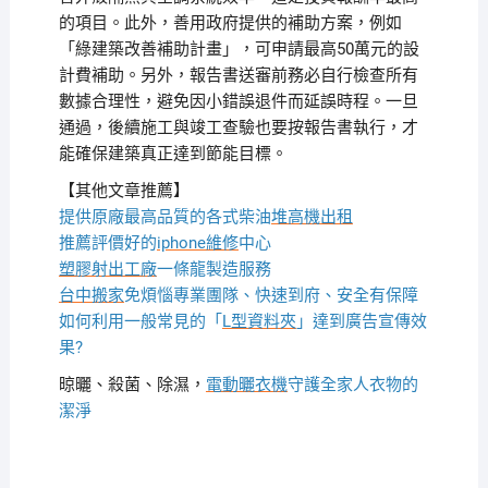
的項目。此外，善用政府提供的補助方案，例如
「綠建築改善補助計畫」，可申請最高50萬元的設
計費補助。另外，報告書送審前務必自行檢查所有
數據合理性，避免因小錯誤退件而延誤時程。一旦
通過，後續施工與竣工查驗也要按報告書執行，才
能確保建築真正達到節能目標。
【其他文章推薦】
提供原廠最高品質的各式柴油
堆高機
出租
推薦評價好的
iphone維修
中心
塑膠射出工廠
一條龍製造服務
台中搬家
免煩惱專業團隊、快速到府、安全有保障
如何利用一般常見的「
L型資料夾
」達到廣告宣傳效
果?
晾曬、殺菌、除濕，
電動曬衣機
守護全家人衣物的
潔淨