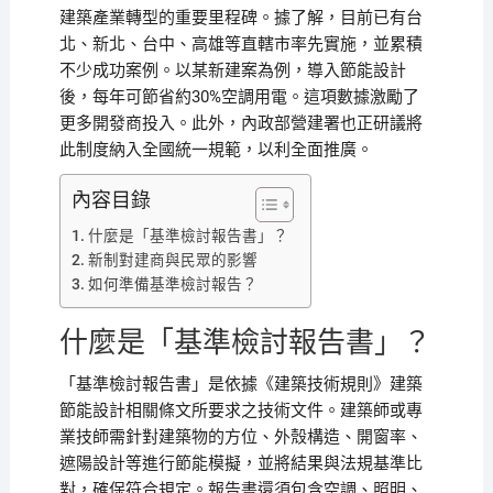
建築產業轉型的重要里程碑。據了解，目前已有台
北、新北、台中、高雄等直轄市率先實施，並累積
不少成功案例。以某新建案為例，導入節能設計
後，每年可節省約30%空調用電。這項數據激勵了
更多開發商投入。此外，內政部營建署也正研議將
此制度納入全國統一規範，以利全面推廣。
內容目錄
什麼是「基準檢討報告書」？
新制對建商與民眾的影響
如何準備基準檢討報告？
什麼是「基準檢討報告書」？
「基準檢討報告書」是依據《建築技術規則》建築
節能設計相關條文所要求之技術文件。建築師或專
業技師需針對建築物的方位、外殼構造、開窗率、
遮陽設計等進行節能模擬，並將結果與法規基準比
對，確保符合規定。報告書還須包含空調、照明、