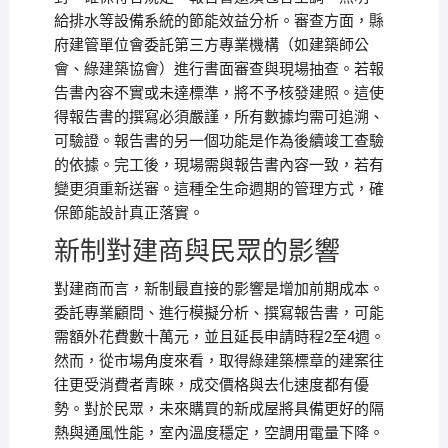
給排水等設備系統的節能效益分析。審查方面，縣
府建管單位會委託第三方專業機構（如建築師公
會、綠建築協會）進行書面審查與現場抽查。若報
告書內容不實或未達標準，將不予核發建照。這使
得報告書的撰寫必須嚴謹，所有數據均需可追溯、
可驗證。報告書的另一個功能是作為後續竣工查驗
的依據。完工後，現場需與報告書內容一致，若有
變更須重新送審。這種全生命週期的管理方式，確
保節能設計真正落實。
新制對建商與民眾的影響
對建商而言，新制最直接的影響是增加前期成本。
委託專業顧問、進行模擬分析、撰寫報告書，可能
需額外花費數十萬元，並且延長申請時程2至4週。
然而，從市場角度來看，取得綠建築標章的建案往
往更受消費者青睞，成交價格與去化速度都有優
勢。對於民眾，未來購買的新成屋將具備更好的隔
熱與通風性能，室內溫度穩定，空調用電量下降。