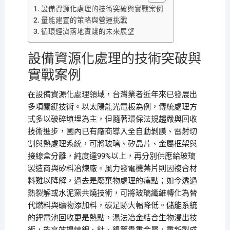
設備資源化處理的技術突破與實戰案例
量能建置的策略與營運挑戰
循環經濟落地實踐的未來展望
設備資源化處理的技術突破與
實戰案例
在設備資源化處理領域，台灣業者近年來已發展出
多項關鍵技術。以太陽能光電板為例，傳統處理方
式多以破碎填埋為主，但隨著環保法規趨嚴與回收
技術進步，國內已有廠商導入全自動剝膜、雷射切
割與熱處理系統，可將玻璃、矽晶片、金屬框架與
接線盒分離，純度達99%以上，再分別供應給玻璃
製造商與矽料冶煉廠。風力發電機葉片則因複合材
料難以降解，過去是廢棄物處理的痛點；如今透過
熱裂解或水泥窯共燒技術，可將玻璃纖維轉化為替
代燃料與礦物添加料，碳足跡大幅降低。儲能系統
的鋰電池回收更是熱點，濕法冶金結合生物浸出技