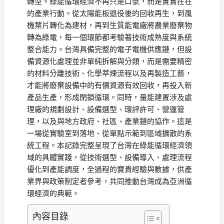
轉型。綠能循環經濟不再只是口號，而是實實在在
的產業行動。從太陽能板退役後的回收再生，到風
機葉片轉化為建材，再到生質能電廠將農業廢棄物
轉為綠電，每一個環節都考驗著技術成熟度與系統
整合能力。台灣具備完整的電子電機供應鏈，但設
備資源化處理並非單純拆解與分類，而是需要精密
的材料分離技術、化學萃煉流程以及再製造工藝，
才能將廢棄設備中的有價資源有效回收，再投入新
產品生產，形成閉鎖循環。同時，量能建置涉及處
理廠的規劃設計、設備選型、環評許可、營運管
理，以及與地方政府、社區、產業鏈的協作。這是
一場從實驗室到落地、從單點示範到區域擴散的系
統工程。本記錄完整呈現了台灣在綠能循環經濟領
域的具體實踐，從技術選型、設備導入、處理流程
優化到產能調度，全過程的寶貴經驗與數據，供產
業界與政策制定者參考，共同推動台灣成為亞洲循
環經濟的典範。
內容目錄