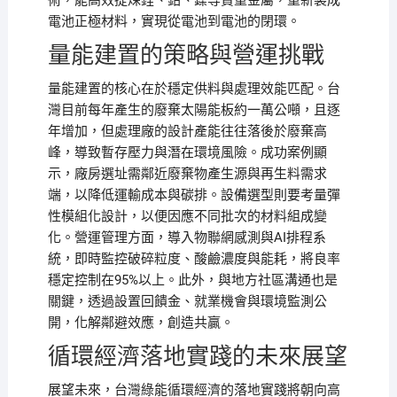
術，能高效提煉鋰、鈷、鎳等貴重金屬，重新製成
電池正極材料，實現從電池到電池的閉環。
量能建置的策略與營運挑戰
量能建置的核心在於穩定供料與處理效能匹配。台
灣目前每年產生的廢棄太陽能板約一萬公噸，且逐
年增加，但處理廠的設計產能往往落後於廢棄高
峰，導致暫存壓力與潛在環境風險。成功案例顯
示，廠房選址需鄰近廢棄物產生源與再生料需求
端，以降低運輸成本與碳排。設備選型則要考量彈
性模組化設計，以便因應不同批次的材料組成變
化。營運管理方面，導入物聯網感測與AI排程系
統，即時監控破碎粒度、酸鹼濃度與能耗，將良率
穩定控制在95%以上。此外，與地方社區溝通也是
關鍵，透過設置回饋金、就業機會與環境監測公
開，化解鄰避效應，創造共贏。
循環經濟落地實踐的未來展望
展望未來，台灣綠能循環經濟的落地實踐將朝向高