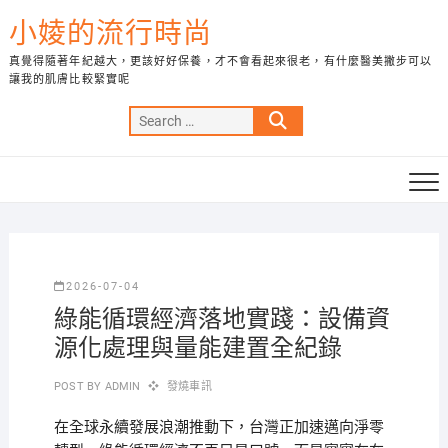
Skip
小婈的流行時尚
to
content
真覺得隨著年紀越大，更該好好保養，才不會看起來很老，有什麼醫美撇步可以
讓我的肌膚比較緊實呢
Search
…
2026-07-04
綠能循環經濟落地實踐：設備資
源化處理與量能建置全紀錄
POST BY
ADMIN
發燒車訊
在全球永續發展浪潮推動下，台灣正加速邁向淨零