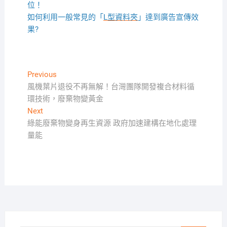
位！
如何利用一般常見的「
L型資料夾
」達到廣告宣傳效
果?
文
Previous
Previous
post:
風機葉片退役不再無解！台灣團隊開發複合材料循
章
環技術，廢棄物變黃金
導
Next
Next
覽
post:
綠能廢棄物變身再生資源 政府加速建構在地化處理
量能