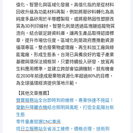
值化、智慧化與區域化發展。高值化指的是從材料
回收升級為功能材料再製，例如將廢矽料轉化為高
純度多晶矽用於半導體製程，或將廢熱固性塑膠改
質為3D列印線材。智慧化則是透過區塊鏈追蹤物質
流向，結合碳足跡資料庫，讓再生產品取得認證標
章，提升市場信任度。區域化則是政府應推動資源
循環專區，整合廢棄物處理廠、再生料加工廠與綠
能電廠，形成生態系。台灣已具備良好的電子產業
基礎與環保法規框架，只要持續投入研發、放寬再
生料應用標準，並建立跨部會協調機制，就有機會
在2030年前達成廢棄物資源化率超過80%的目標，
為全球循環經濟提供落地示範。
【其他文章推薦】
聲寶服務站
全台即時到府維修，專業快速不拖延！
電動升降曬衣機
結合照明與風乾，打造全能陽台新
生態
零件量產就選
CNC車床
找
日立服務站
全省派工維修，價格合理、技術到