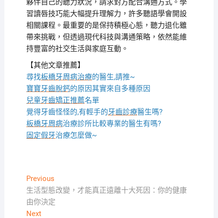
夥伴自己的聽力狀況，請求對方配合溝通方式。學
習讀唇技巧能大幅提升理解力，許多聽語學會開設
相關課程。最重要的是保持積極心態，聽力退化雖
帶來挑戰，但透過現代科技與溝通策略，依然能維
持豐富的社交生活與家庭互動。
【其他文章推薦】
尋找
板橋牙周病治療
的醫生,請推~
寶寶牙齒脫鈣
的原因其實來自多種原因
兒童牙齒矯正推薦
名單
覺得牙齒怪怪的,有輕手的
牙齒診療
醫生嗎?
板橋牙周病
治療診所比較專業的醫生有嗎?
固定假牙
治療怎麼做~
文
Previous
Previous
post:
生活型態改變，才能真正遠離十大死因：你的健康
章
由你決定
導
Next
Next