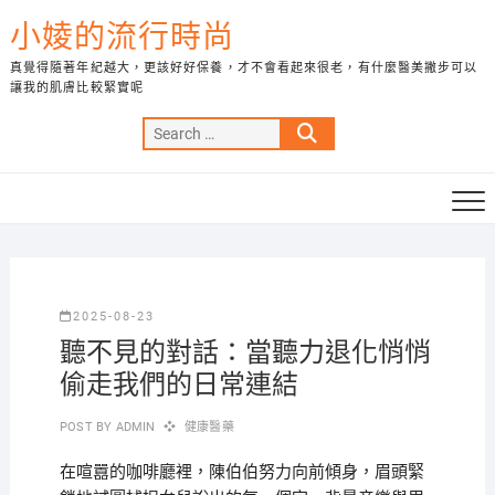
Skip
小婈的流行時尚
to
content
真覺得隨著年紀越大，更該好好保養，才不會看起來很老，有什麼醫美撇步可以
讓我的肌膚比較緊實呢
Search
…
2025-08-23
聽不見的對話：當聽力退化悄悄
偷走我們的日常連結
POST BY
ADMIN
健康醫藥
在喧囂的咖啡廳裡，陳伯伯努力向前傾身，眉頭緊