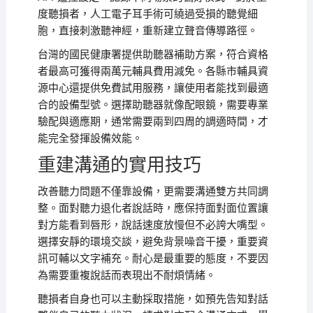
度聽損者，人工電子耳手術可繞過受損的聽覺細
胞，直接刺激聽神經，重新建立聲音傳導路徑。
台灣的國民健康署提供助聽器補助方案，符合資格
者最高可獲得兩萬元輔具費用減免。各縣市輔具資
源中心還提供免費試用服務，讓使用者能找到最適
合的設備型號。選擇助聽器就像配眼鏡，需要專業
驗配與適應期，通常需要兩到四周的調適時間，才
能完全發揮設備效能。
重建溝通的實用技巧
改善聽力問題不僅靠設備，更需要溝通雙方共同調
整。面對聽力退化者說話時，應保持面對面位置讓
對方能看到唇形，說話速度放慢但不必誇大嘴型。
選擇安靜的環境交談，避免背景噪音干擾，重要資
訊可輔以文字補充。耐心是最重要的態度，不要因
為需要重複說話而表現出不耐煩情緒。
聽損者自身也可以主動採取措施，如預先告知對話