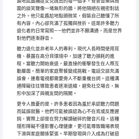
鎖地試圖捕捉女兒說出的每一個字。背景音樂與周
圍的談笑聲像一堵無形的牆，將他隔絕在親密對話
之外。他只能尷尬地點頭微笑，假裝自己聽懂了所
有內容，內心卻充滿了孤獨與挫折。這是許多聽力
退化者的日常寫照——他們並非不願溝通，而是世界
對他們逐漸靜音。
聽力退化並非老年人的專利。現代人長時間使用耳
機、暴露在高分貝環境中，加速了聽力損耗的進
程。當聽力開始衰退，最直接的衝擊發生在人際互
動層面。簡單的家庭聚餐變成挑戰，電話交談充滿
誤會，連看電視都需要旁人不斷重複台詞。這種溝
通障礙往往導致患者逐漸退縮，避免社交場合，無
形中加深了與親友間的隔閡。
更令人擔憂的是，許多患者因為羞於承認聽力問題
而延誤就醫。他們可能被誤認為心不在焉或反應遲
鈍，實際上卻是在努力解讀破碎的聲音片段。這種
隱形障礙不僅影響心理健康，更可能導致職場表現
下滑與家庭關係緊張。早期發現與介入成為打破惡