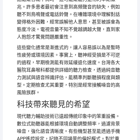
兆。許多患者最初會注意到高頻聲音的缺失，例如
聽不到鳥鳴聲或電話鈴聲。在嘈雜環境中理解對話
變得格外困難，經常誤解他人意思，甚至被誤會為
態度冷淡。電視音量不知不覺越調越大聲，直到家
人抱怨才驚覺問題嚴重性。
這些變化通常是漸進式的，讓人容易誤以為是暫時
性疲勞或環境因素。事實上，聽神經受損是不可逆
的過程，早期檢測能有效延緩退化速度。台灣各大
醫院耳鼻喉科都提供詳細的聽力檢查，透過純音聽
力測試與語音辨識評估，能精準判斷聽損程度與類
型。定期檢查尤其重要，特別是經常接觸噪音的高
風險族群。
科技帶來聽見的希望
現代聽力輔助技術已遠超傳統印象中的笨重設備。
數位式助聽器能根據環境自動調整頻率，過濾背景
噪音，強化語音清晰度。有些機型甚至能透過手機
APP遙控設定，記錄不同場景的偏好模式。對於重