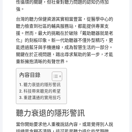
性循環的關鍵，但社會對聽力問題的認知仍待加
強。
台灣的聽力保健資源其實相當豐富，從醫學中心的
聽力檢查到社區的輔具服務站，都能提供專業支
援。然而，最大的挑戰在於破除「戴助聽器就是老
化」的刻板印象。新一代助聽器不僅外型精巧，更
能透過藍牙與手機連線，成為智慧生活的一部分。
關鍵在於正視問題，踏出尋求幫助的第一步，才能
重新擁抱清晰的有聲世界。
內容目錄
聽力衰退的隱形警訊
科技帶來聽見的希望
重建溝通的實用技巧
聽力衰退的隱形警訊
當你開始要求他人重複說話內容，或是覺得別人說
話總是含糊不清時，這可能是聽力退化的早期徵