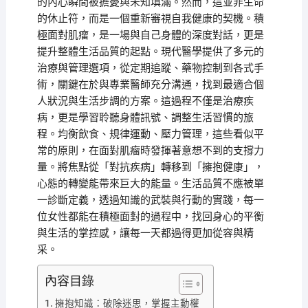
的內心瞬間被擔憂與未知填滿。然而，這並非生命
的休止符，而是一個重新審視自我健康的契機。積
極面對肌瘤，是一場與自己身體的深度對話，更是
提升整體生活品質的起點。現代醫學提供了多元的
治療與管理選項，從定期追蹤、藥物控制到各式手
術，關鍵在於與專業醫師充分溝通，找到最適合個
人狀況與生活步調的方案。這過程不僅是治療疾
病，更是學習聆聽身體訊號、調整生活習慣的旅
程。均衡飲食、規律運動、壓力管理，這些看似平
常的原則，在面對肌瘤時發揮著意想不到的支撐力
量。將焦點從「對抗疾病」轉移到「擁抱健康」，
心態的轉變能帶來巨大的能量。生活品質不應被單
一診斷定義，透過知識的武裝與行動的實踐，每一
位女性都能在積極面對的過程中，找回身心的平衡
與生活的掌控感，讓每一天都過得更加從容與精
采。
內容目錄
擁抱知識：破除迷思，掌握主動權