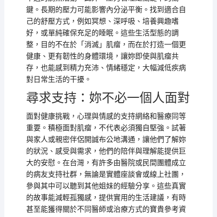
鍵。長期的壓力可能影響內分泌平衡。找到適合自
己的舒壓方式，例如冥想、深呼吸、培養興趣嗜
好，或單純確保充足的睡眠。這些生活型態的調
整，目的不在於「消滅」肌瘤，而在於打造一個更
健康、更有韌性的身體環境，讓妳即使與肌瘤共
存，也能感到精力充沛、情緒穩定，大幅減低疾病
對日常生活的干擾。
尋求支持：妳不必一個人面對
面對健康挑戰，心理與情感的支持網絡和醫療同等
重要。積極面對肌瘤，不代表必須獨自堅強。試著
與家人或親密伴侶開誠布公地溝通，讓他們了解妳
的狀況、感受與需求，他們的陪伴與理解能提供巨
大的安慰。在台灣，有許多由醫院或民間團體成立
的病友支持社群，無論是實體座談會或線上社團，
參與其中可以聽到其他姐妹的經驗分享。這些真實
的故事能減輕孤獨感，提供實用的生活建議，有時
甚至能獲得關於不同醫師或治療方式的寶貴參考資