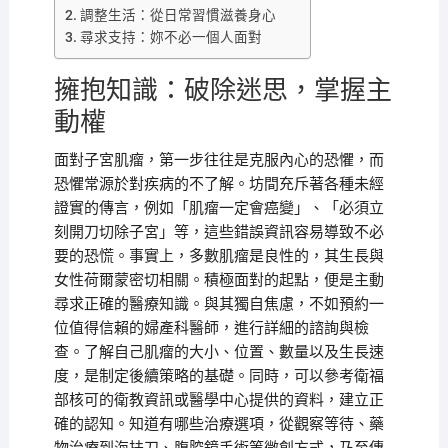
調整生活：從日常習慣滋養身心
尋求支持：妳不必一個人面對
擁抱知識：破除迷思，掌握主
動權
面對子宮肌瘤，第一步往往是克服內心的恐懼，而
恐懼常源於對疾病的不了解。坊間充斥著各種未經
證實的傳言，例如「肌瘤一定會癌變」、「必須立
刻開刀切除子宮」等，這些錯誤資訊容易導致不必
要的恐慌。事實上，多數肌瘤是良性的，其生長與
女性荷爾蒙密切相關。積極面對的起點，便是主動
尋求正確的醫療知識。與其獨自焦慮，不如預約一
位值得信賴的婦產科醫師，進行詳細的諮詢與檢
查。了解自己肌瘤的大小、位置、數量以及生長速
度，是制定後續策略的基礎。同時，可以參考衛福
部核可的衛教資訊或醫學中心提供的資料，建立正
確的認知。知道有哪些治療選項，從觀察等待、藥