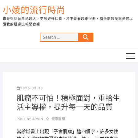
Skip
小婈的流行時尚
to
content
真覺得隨著年紀越大，更該好好保養，才不會看起來很老，有什麼醫美撇步可以
讓我的肌膚比較緊實呢
Search
…
2026-03-30
肌瘤不可怕！積極面對，重拾生
活主導權，提升每一天的品質
POST BY
ADMIN
健康醫藥
當診斷書上出現「子宮肌瘤」這四個字，許多女性