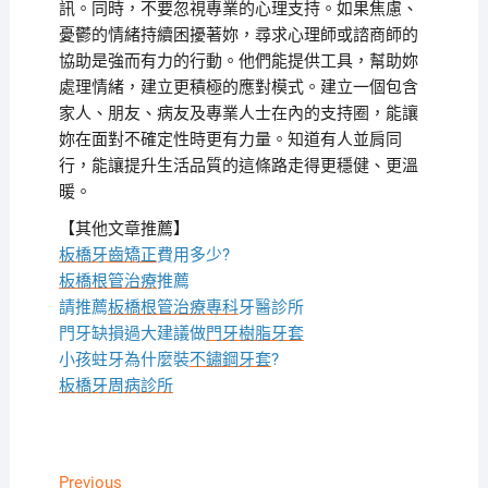
訊。同時，不要忽視專業的心理支持。如果焦慮、
憂鬱的情緒持續困擾著妳，尋求心理師或諮商師的
協助是強而有力的行動。他們能提供工具，幫助妳
處理情緒，建立更積極的應對模式。建立一個包含
家人、朋友、病友及專業人士在內的支持圈，能讓
妳在面對不確定性時更有力量。知道有人並肩同
行，能讓提升生活品質的這條路走得更穩健、更溫
暖。
【其他文章推薦】
板橋牙齒矯正
費用多少?
板橋根管治療
推薦
請推薦
板橋根管治療專科
牙醫診所
門牙缺損過大建議做
門牙樹脂牙套
小孩蛀牙為什麼裝
不鏽鋼牙套
?
板橋牙周病診所
文
Previous
Previous