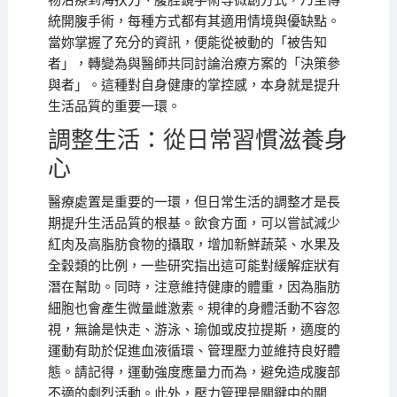
物治療到海扶刀、腹腔鏡手術等微創方式，乃至傳
統開腹手術，每種方式都有其適用情境與優缺點。
當妳掌握了充分的資訊，便能從被動的「被告知
者」，轉變為與醫師共同討論治療方案的「決策參
與者」。這種對自身健康的掌控感，本身就是提升
生活品質的重要一環。
調整生活：從日常習慣滋養身
心
醫療處置是重要的一環，但日常生活的調整才是長
期提升生活品質的根基。飲食方面，可以嘗試減少
紅肉及高脂肪食物的攝取，增加新鮮蔬菜、水果及
全穀類的比例，一些研究指出這可能對緩解症狀有
潛在幫助。同時，注意維持健康的體重，因為脂肪
細胞也會產生微量雌激素。規律的身體活動不容忽
視，無論是快走、游泳、瑜伽或皮拉提斯，適度的
運動有助於促進血液循環、管理壓力並維持良好體
態。請記得，運動強度應量力而為，避免造成腹部
不適的劇烈活動。此外，壓力管理是關鍵中的關