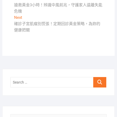
post:
搶救黃金3小時！辨識中風前兆，守護家人遠離失能
章
危機
導
Next
Next
覽
post:
確診子宮肌瘤別慌張！定期回診黃金策略，為妳的
健康把關
Search
…