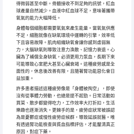
得微弱甚至中斷。骨髓接收不到足夠的訊號，紅血
球產量自然減少。血液中紅血球不足，意味著攜帶
氧氣的能力大幅降低。
身體每個細胞都需要氧氣來產生能量。當氧氣供應
不足，細胞就像在缺氧環境中運轉的引擎，效率低
下且容易故障。肌肉組織缺氧會讓你感到虛弱無
力，大腦缺氧則導致注意力渙散、記憶力衰退。心
臟為了補償全身缺氧，必須更用力泵血，長期下來
可能導致心室肥大甚至心臟衰竭。這種疲勞感是全
面性的，休息後改善有限，且隨著腎功能惡化會日
益加重。
許多患者描述這種疲勞像是「身體被掏空」，即使
沒有從事體力勞動，也總是提不起勁。日常活動如
買菜、散步都變得吃力，工作效率大打折扣，生活
樂趣也逐漸消失。更棘手的是，疲勞症狀常被誤認
為是憂鬱症或慢性疲勞症候群，導致延誤就醫。唯
有透過腎功能檢查與貧血指標評估，才能釐清真正
原因，對症下藥。