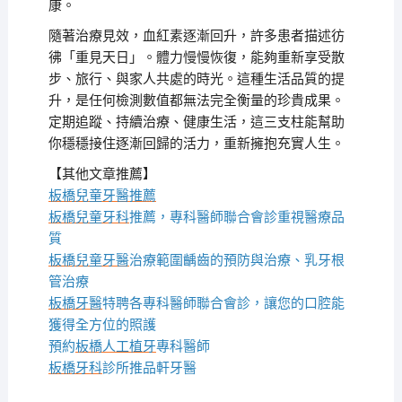
康。
隨著治療見效，血紅素逐漸回升，許多患者描述彷
彿「重見天日」。體力慢慢恢復，能夠重新享受散
步、旅行、與家人共處的時光。這種生活品質的提
升，是任何檢測數值都無法完全衡量的珍貴成果。
定期追蹤、持續治療、健康生活，這三支柱能幫助
你穩穩接住逐漸回歸的活力，重新擁抱充實人生。
【其他文章推薦】
板橋兒童牙醫推薦
板橋兒童牙科
推薦，專科醫師聯合會診重視醫療品
質
板橋兒童牙醫
治療範圍齲齒的預防與治療、乳牙根
管治療
板橋牙醫
特聘各專科醫師聯合會診，讓您的口腔能
獲得全方位的照護
預約
板橋人工植牙
專科醫師
板橋牙科
診所推品軒牙醫