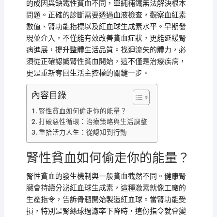
的成因與缺鐵性貧血不同，單純補鐵無法解決根本
問題。正確的診斷需要透過血液檢查，觀察血紅素
數值、腎功能指標以及紅血球生成素水平。早期發
現並介入，不僅能有效改善貧血症狀，更能延緩腎
病進展，提升整體生活品質。找迴流失的體力，必
須從正確認識腎性貧血開始，這不僅是治療疾病，
更是重新奪回生活主控權的關鍵一步。
內容目錄
腎性貧血如何偷走你的能量？
打破惡性循環：治療策略與生活調整
重拾活力人生：從認知到行動
腎性貧血如何偷走你的能量？
腎性貧血的發生機制與一般貧血截然不同。健康腎
臟會持續分泌紅血球生成素，這種激素就像工廠的
生產指令，告訴骨髓開始製造紅血球。當腎功能受
損，特別是腎絲球過濾率下降時，這份指令就會變