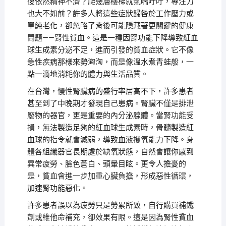
後依然精神不濟？爬幾層樓梯就氣喘吁吁，專注力
也大不如前？許多人將這些症狀歸咎於工作壓力或
單純老化，卻忽略了背後可能隱藏著更關鍵的健康
問題——腎性貧血。這是一種因腎功能下降導致紅血
球生成素分泌不足，進而引發的貧血症狀。它不像
急性疾病那樣來勢洶洶，而是像溫水煮青蛙般，一
點一滴地消耗你的體力與生活品質。
在台灣，慢性腎臟病的盛行率居高不下，許多患者
甚至到了中晚期才發現自己患病。腎臟不僅是排泄
廢物的器官，更是重要的內分泌腺體。當腎功能受
損，無法製造足夠的紅血球生成素時，骨髓製造紅
血球的指令就會減弱，導致血液攜氧能力下降。身
體各組織器官長期處於缺氧狀態，自然會讓你感到
異常疲勞、臉色蒼白、頭暈目眩。更令人擔憂的
是，貧血會進一步加重心臟負擔，形成惡性循環，
加速腎功能惡化。
許多患者誤以為疲勞只是勞累所致，自行購買補鐵
劑或維他命補充，卻效果有限。這是因為腎性貧血