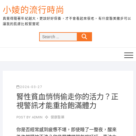
Skip
小婈的流行時尚
to
content
真覺得隨著年紀越大，更該好好保養，才不會看起來很老，有什麼醫美撇步可以
讓我的肌膚比較緊實呢
Search
…
2026-03-27
腎性貧血悄悄偷走你的活力？正
視警訊才能重拾飽滿體力
POST BY
ADMIN
健康醫藥
你是否經常感到疲憊不堪，即使睡了一整夜，醒來