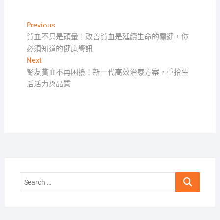
文
Previous
Previous
post:
貧血不只是頭暈！改善貧血是延續生命的關鍵，你
章
必須知道的健康警訊
導
Next
Next
覽
post:
腎友貧血不再困擾！新一代高效治療方案，重拾生
活活力與品質
Search
…