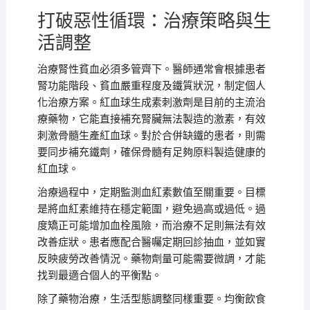
打破惡性循環：治療策略與生
活調整
治療腎性貧血必須多管齊下。醫師通常會根據患者
腎功能階段、貧血嚴重程度及鐵質狀況，制定個人
化治療方案。紅血球生成素刺激劑是目前的主流治
療藥物，它能直接補充腎臟無法製造的激素，有效
刺激骨髓生產紅血球。對於合併缺鐵的患者，則需
要同步補充鐵劑，確保骨髓有足夠原料製造健康的
紅血球。
治療過程中，定期監測血紅素數值至關重要。目標
是將血紅素維持在穩定範圍，避免過高或過低。過
度矯正可能增加血栓風險，而治療不足則無法有效
改善症狀。患者應配合醫囑定期回診抽血，並如實
反映疲勞改善情況。藥物劑量可能需要微調，才能
找到最適合個人的平衡點。
除了藥物治療，生活型態調整同樣重要。均衡飲食