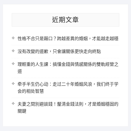
近期文章
性格不合只是藉口？跨越差異的婚姻，才能越走越穩
沒有改變的道歉，只會讓關係更快走向終點
理輕重的人生課：搞懂金錢與情感關係的雙軌經營之
道
牵手半生仍心动：走过二十年婚姻风浪，我们终于学
会的相处智慧
夫妻之間別避談錢！釐清金錢法則，才是婚姻穩固的
關鍵