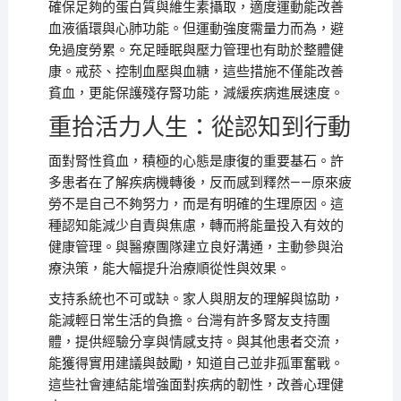
確保足夠的蛋白質與維生素攝取，適度運動能改善
血液循環與心肺功能。但運動強度需量力而為，避
免過度勞累。充足睡眠與壓力管理也有助於整體健
康。戒菸、控制血壓與血糖，這些措施不僅能改善
貧血，更能保護殘存腎功能，減緩疾病進展速度。
重拾活力人生：從認知到行動
面對腎性貧血，積極的心態是康復的重要基石。許
多患者在了解疾病機轉後，反而感到釋然——原來疲
勞不是自己不夠努力，而是有明確的生理原因。這
種認知能減少自責與焦慮，轉而將能量投入有效的
健康管理。與醫療團隊建立良好溝通，主動參與治
療決策，能大幅提升治療順從性與效果。
支持系統也不可或缺。家人與朋友的理解與協助，
能減輕日常生活的負擔。台灣有許多腎友支持團
體，提供經驗分享與情感支持。與其他患者交流，
能獲得實用建議與鼓勵，知道自己並非孤軍奮戰。
這些社會連結能增強面對疾病的韌性，改善心理健