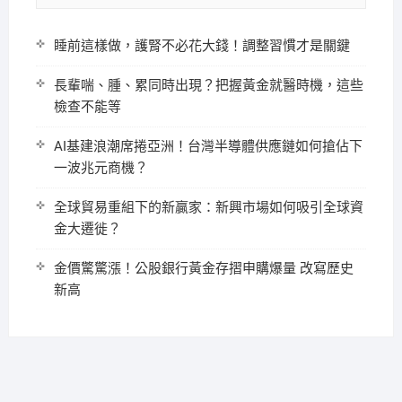
睡前這樣做，護腎不必花大錢！調整習慣才是關鍵
長輩喘、腫、累同時出現？把握黃金就醫時機，這些
檢查不能等
AI基建浪潮席捲亞洲！台灣半導體供應鏈如何搶佔下
一波兆元商機？
全球貿易重組下的新贏家：新興市場如何吸引全球資
金大遷徙？
金價驚驚漲！公股銀行黃金存摺申購爆量 改寫歷史
新高