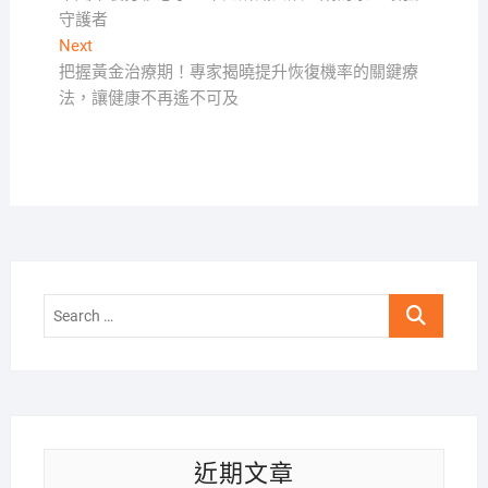
章
守護者
導
Next
Next
覽
post:
把握黃金治療期！專家揭曉提升恢復機率的關鍵療
法，讓健康不再遙不可及
Search
…
近期文章