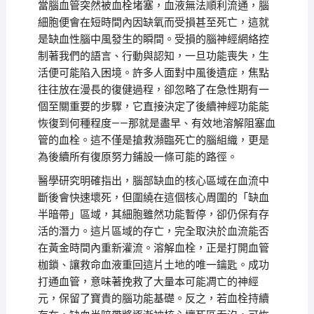
當腦血管突然被血栓堵塞，血液無法順利流通，腦
細胞便會在短時間內因缺氧而受損甚至死亡，這就
是缺血性腦中風發生的瞬間。受損的腦神經網絡控
制著我們的語言、行動與認知，一旦功能喪失，生
活便可能陷入困境。許多人面對中風後遺症，焦點
往往放在漫長的復健過程，卻忽略了在急性期有一
個至關重要的步驟，它直接決定了後續神經功能能
恢復到何種程度——那就是盡早、有效地溶解阻塞血
管的血栓。這不僅是搶救瀕臨死亡的腦組織，更是
為後續所有復原努力鋪設一條可能的路徑。
醫學研究明確指出，腦部缺血的核心區域在血流中
斷後會快速壞死，但圍繞在這個核心周圍的「缺血
半暗帶」區域，其細胞雖然功能暫停，卻仍保有存
活的潛力。這片區域的存亡，完全取決於血流能否
在黃金時間內重新灌流。溶解血栓，正是打開血管
枷鎖、讓救命血液重回這片土地的唯一鑰匙。成功
打通血管，意味著挽救了大量本可能凋亡的神經
元，保留了寶貴的腦功能基礎。反之，若血栓持續