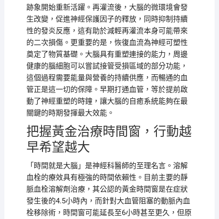
跡象開始重新活躍。再灌流後，大腦的微環境會發
生改變，促進神經保護因子的釋放，同時抑制持續
性的發炎反應，這有助於減輕再灌流本身可能帶來
的二次損傷。更重要的是，恢復血流為神經可塑性
奠定了物質基礎。大腦具有重塑連接的能力，周邊
健康的腦細胞可以嘗試接管受損區域的部分功能，
這個過程需要能量與營養的持續供應，而暢通的血
管正是這一切的保障。早期打通血管，等於提前啟
動了神經重塑的時鐘，讓大腦的自癒系統能夠在最
關鍵的時期發揮最大效能。
把握黃金治療時間窗，行動越
早希望越大
「時間就是大腦」是神經科醫師的至理名言。溶解
血栓的療效具有極強的時間依賴性。目前主要的靜
脈血栓溶解劑治療，其公認的黃金時間窗是在症狀
發生後的4.5小時內，而針對大血管阻塞的動脈內血
栓移除術，時間窗可能延長至6小時甚至更久，但原