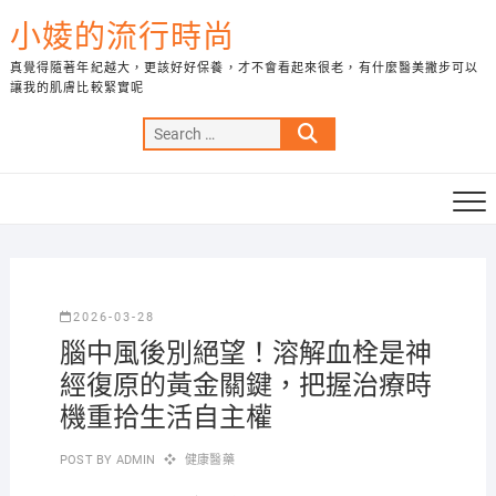
Skip
小婈的流行時尚
to
content
真覺得隨著年紀越大，更該好好保養，才不會看起來很老，有什麼醫美撇步可以
讓我的肌膚比較緊實呢
Search
…
2026-03-28
腦中風後別絕望！溶解血栓是神
經復原的黃金關鍵，把握治療時
機重拾生活自主權
POST BY
ADMIN
健康醫藥