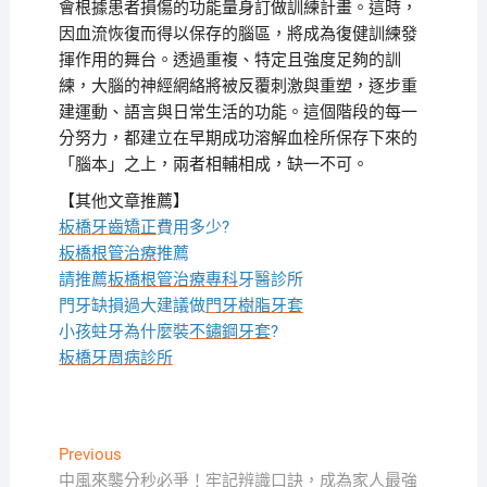
會根據患者損傷的功能量身訂做訓練計畫。這時，
因血流恢復而得以保存的腦區，將成為復健訓練發
揮作用的舞台。透過重複、特定且強度足夠的訓
練，大腦的神經網絡將被反覆刺激與重塑，逐步重
建運動、語言與日常生活的功能。這個階段的每一
分努力，都建立在早期成功溶解血栓所保存下來的
「腦本」之上，兩者相輔相成，缺一不可。
【其他文章推薦】
板橋牙齒矯正
費用多少?
板橋根管治療
推薦
請推薦
板橋根管治療專科
牙醫診所
門牙缺損過大建議做
門牙樹脂牙套
小孩蛀牙為什麼裝
不鏽鋼牙套
?
板橋牙周病診所
文
Previous
Previous
post:
中風來襲分秒必爭！牢記辨識口訣，成為家人最強