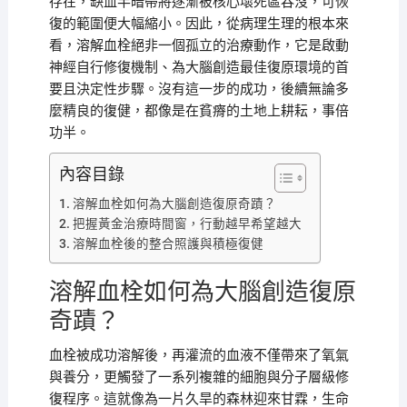
存在，缺血半暗帶將逐漸被核心壞死區吞沒，可恢
復的範圍便大幅縮小。因此，從病理生理的根本來
看，溶解血栓絕非一個孤立的治療動作，它是啟動
神經自行修復機制、為大腦創造最佳復原環境的首
要且決定性步驟。沒有這一步的成功，後續無論多
麼精良的復健，都像是在貧瘠的土地上耕耘，事倍
功半。
內容目錄
溶解血栓如何為大腦創造復原奇蹟？
把握黃金治療時間窗，行動越早希望越大
溶解血栓後的整合照護與積極復健
溶解血栓如何為大腦創造復原
奇蹟？
血栓被成功溶解後，再灌流的血液不僅帶來了氧氣
與養分，更觸發了一系列複雜的細胞與分子層級修
復程序。這就像為一片久旱的森林迎來甘霖，生命