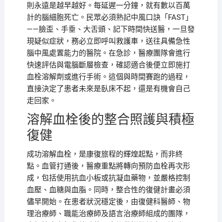
則永遠是越早越好。每延遲一分鐘，就有數以百萬
計的腦細胞死亡。民眾必須熟記中風口訣「FAST」
——臉歪、手垂、大舌頭、記下時間快送醫，一旦發
現疑似症狀，務必立即呼叫救護車，送往具備急性
腦中風處置能力的醫院。在急診，醫療團隊會進行
快速評估與電腦斷層檢查，確認適合後便立即施打
血栓溶解劑或進行手術。這個與時間賽跑的過程，
直接決定了患者未來是臥床不起，還是有機會自己
走回家。
溶解血栓後的整合照護與積極
復健
成功溶解血栓，是康復旅程的輝煌起點，而非終
點。血管打通後，醫療重點將轉向預防血栓再次形
成，包括使用抗血小板或抗凝血藥物，並嚴格控制
血壓、血糖與血脂。同時，整合性的復健計畫必須
儘早開始。在患者狀況穩定後，由復健科醫師、物
理治療師、職能治療師及語言治療師組成的團隊，