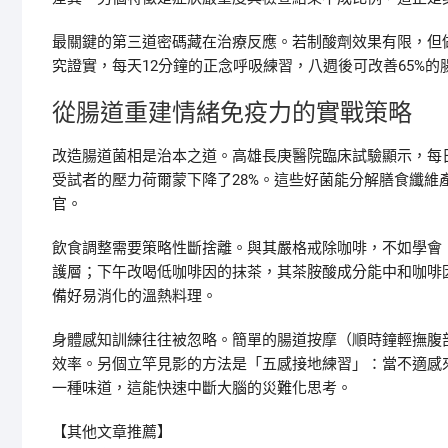
最關鍵的第三道密碼藏在治療反應。若制酸劑效果有限，但
究證實，每天12分鐘的正念呼吸練習，八週後可改善65%
從腸道重建情緒免疫力的實戰策略
改造腸道菌相是治本之道。高雄長庚醫院臨床試驗顯示，每日補充特定益生
受試者的壓力荷爾蒙下降了28%。這些好菌能分解膳食纖
官。
飲食調整需要策略性斷捨離。與其嚴格戒除咖啡，不如學會
護層；下午改喝低咖啡因的抹茶，其茶胺酸成分能中和咖啡
備好易消化的溫熱料理。
身體感知訓練往往被忽略。簡單的腸道按摩（順時鐘輕撫腹
效率。另個立竿見影的方法是「五感接地練習」：當不適感
一種味道，這能快速中斷大腦的災難化思考。
【其他文章推薦】