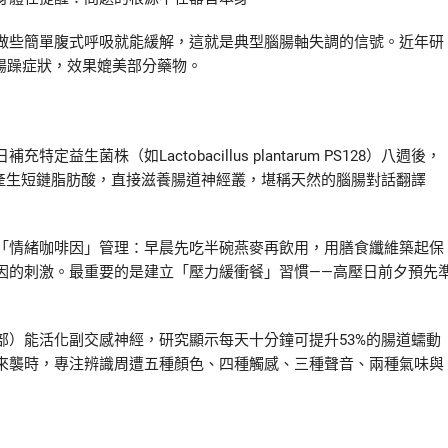
做些簡單腹式呼吸就能緩解，這就是典型腦腸軸失調的信號。近年研
的腸躁症狀，效果媲美部分藥物。
菌株（如Lactobacillus plantarum PS128）八週後，
維產生短鏈脂肪酸，直接滋養腸道神經叢，堪稱天然的腦腸對話翻譯
「情緒咖啡因」管理：早晨先吃半碗燕麥再飲用，用膳食纖維築起保
因的刺激。最重要的是建立「壓力緩衝餐」習慣——高壓日前夕預先
部）能活化副交感神經，研究顯示每天十分鐘可提升53%的腸道蠕動
來襲時，專注辨識周遭五種顏色、四種觸感、三種聲音、兩種氣味與