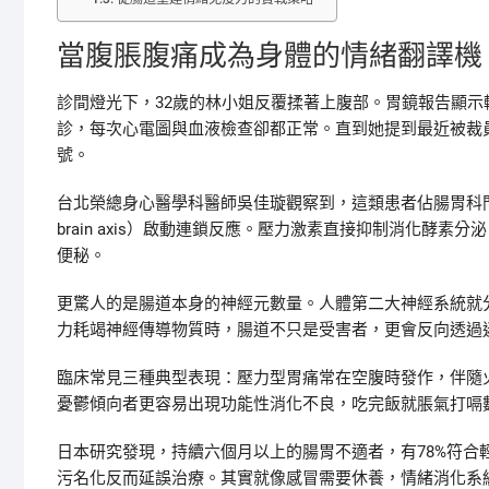
當腹脹腹痛成為身體的情緒翻譯機
診間燈光下，32歲的林小姐反覆揉著上腹部。胃鏡報告顯
診，每次心電圖與血液檢查卻都正常。直到她提到最近被裁
號。
台北榮總身心醫學科醫師吳佳璇觀察到，這類患者佔腸胃科門
brain axis）啟動連鎖反應。壓力激素直接抑制消化酵
便秘。
更驚人的是腸道本身的神經元數量。人體第二大神經系統就
力耗竭神經傳導物質時，腸道不只是受害者，更會反向透過
臨床常見三種典型表現：壓力型胃痛常在空腹時發作，伴隨
憂鬱傾向者更容易出現功能性消化不良，吃完飯就脹氣打嗝
日本研究發現，持續六個月以上的腸胃不適者，有78%符
污名化反而延誤治療。其實就像感冒需要休養，情緒消化系