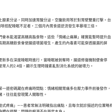
上腺素分泌，同時加速胃酸分泌，空腹飲用等於對胃壁雙重打擊。台
咖啡搭配睡眠不足者，三個月內胃食道逆流發生率暴增三倍。
們會本能渴望高糖高脂食物。這些「情緒止痛藥」確實能暫時提升血
長期高糖飲食會使腸道壞菌增生，產生的內毒素可能穿透腸漏的屏
更新多在深度睡眠時進行，當睡眠被剝奪時，腸道修復機制便會停
常人的2.4倍，顯示生理時鐘紊亂對消化系統的破壞力。
第一道密碼藏在疼痛時間點：情緒相關胃痛多在壓力事件前後發作，
緒，往往能發現驚人關聯性。
動式疼痛」——患者常無法明確指出痛點，且每次就診描述的位置略
身體在提醒：問題的根源不在器官本身。