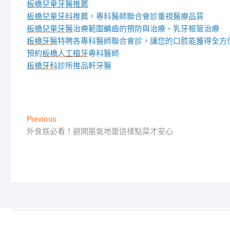
板橋兒童牙醫推薦
板橋兒童牙科
推薦，專科醫師聯合會診重視醫療品質
板橋兒童牙醫
治療範圍齲齒的預防與治療、乳牙根管治療
板橋牙醫
特聘各專科醫師聯合會診，讓您的口腔能獲得全方
預約
板橋人工植牙
專科醫師
板橋牙科
診所推品軒牙醫
文
Previous
Previous
post:
外食族必看！避開脹氣地雷這樣點菜才安心
章
導
覽