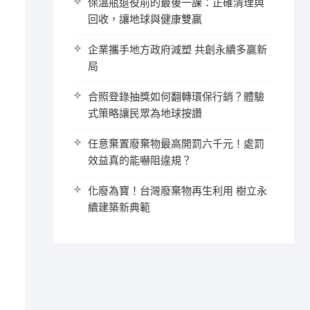
保溫瓶退役前的最後一課：正確清理與
回收，讓地球與健康雙贏
企業攜手地方政府減塑 共創永續多贏新
局
合照登錄抽獎如何翻轉環保行銷？體驗
式策略讓民眾為地球按讚
任意棄置廢棄物最高開罰六千元！處罰
效益真的能嚇阻違規？
化廢為寶！台灣廢棄物再生利用 樹立永
續建築新典範