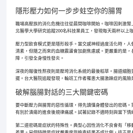
隱形壓力如何一步步蛀空你的腸胃
職場高壓族的消化危機往往從晨間咖啡開始。咖啡因刺激腎
北醫學大學研究追蹤200名科技業員工，發現每天兩杯以上
壓力型飲食模式更是隱形殺手。當交感神經過度活化時，人
清素，但隨之而來的血糖震盪會加劇焦慮感。更嚴重的是，
障，引發全身慢性發炎。
深夜的報復性熬夜則是壓垮消化系統的最後稻草。腸道細胞
擺。台大醫院追蹤發現，輪班工作者罹患大腸激躁症的風險是
破解腦腸對話的三大關鍵密碼
要中斷壓力與腸胃的惡性循環，得先讀懂身體發出的密碼。
有別於潰瘍的進食後規律痛感。試著記錄不適時刻與當下情
第二道密碼是症狀的特殊性。典型心因性消化不良會有「移
差異。另個特徵是症狀嚴重度與檢查結果不成比例，這正是