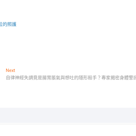
位的照護
Next
Next
post:
自律神經失調竟是腸胃脹氣與想吐的隱形殺手？專家揭密身體警