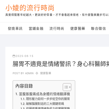
Skip
小婈的流行時尚
to
content
真覺得隨著年紀越大，更該好好保養，才不會看起來很老，有什麼醫美撇步可以
發燒車訊
當鋪金融
流行時尚
健康醫藥
聯合徵信
2025-08-15
腸胃不適竟是情緒警訊？身心科醫師
POST BY
ADMIN
健康醫藥
內容目錄
當腹脹腹痛成為身體的情緒翻譯機
隱形壓力如何一步步蛀空你的腸胃
破解腦腸對話的三大關鍵密碼
從腸道重建情緒免疫力的實戰策略