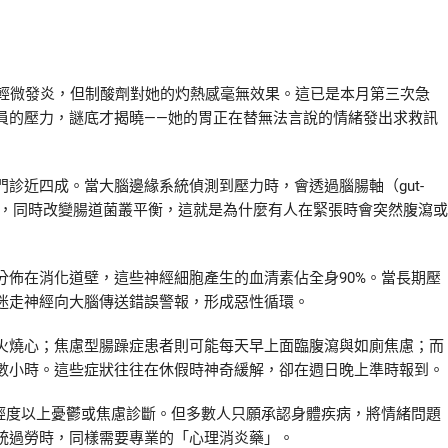
示輕微發炎，但制酸劑對她的灼熱感毫無效果。這已是本月第三次急
員的壓力，謎底才揭曉——她的胃正在替無法言說的情緒發出求救訊
診近四成。當大腦邊緣系統偵測到壓力時，會透過腦腸軸（gut-
素分泌，同時改變腸道菌叢平衡，這就是為什麼有人在緊張時會突然腹瀉或
分佈在消化道壁，這些神經細胞產生的血清素佔全身90%。當長期壓
迷走神經向大腦傳送錯誤警報，形成惡性循環。
火燒心；焦慮型腸躁症患者則可能每天早上面臨腹瀉與如廁焦慮；而
數小時。這些症狀往往在休假時神奇緩解，卻在週日晚上準時報到。
合輕度以上憂鬱或焦慮診斷。但多數人只願承認身體疾病，將情緒問題
統過勞時，同樣需要專業的「心理消炎藥」。