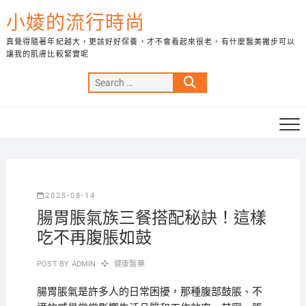
Skip
小婈的流行時尚
to
content
真覺得隨著年紀越大，更該好好保養，才不會看起來很老，有什麼醫美撇步可以
讓我的肌膚比較緊實呢
Search
…
2025-08-14
腸胃脹氣族三餐搭配秘訣！這樣
吃不再腹脹如鼓
POST BY
ADMIN
健康醫藥
腸胃脹氣是許多人的日常困擾，那種腹部鼓脹、不