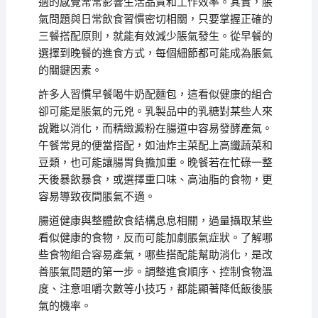
適的感覺常常影響生活品質和工作效率。其實，脹
氣問題與日常飲食習慣密切相關，只要掌握正確的
三餐搭配原則，就能有效減少脹氣發生。從早餐的
選擇到晚餐的進食方式，每個細節都可能成為脹氣
的關鍵因素。
許多人習慣早餐喝牛奶配麵包，這看似健康的組合
卻可能是脹氣的元兇。乳製品中的乳糖對某些人來
說難以消化，而精緻澱粉在腸道中容易發酵產氣。
午餐常見的便當搭配，如油炸主菜配上高纖蔬菜和
豆類，也可能讓腸胃負擔加重。晚餐若在忙碌一整
天後暴飲暴食，或選擇重口味、高油脂的食物，更
容易導致夜間脹氣不適。
腸道健康與整體飲食結構息息相關，過量攝取某些
看似健康的食物，反而可能加劇脹氣症狀。了解哪
些食物組合容易產氣，哪些搭配能幫助消化，是改
善脹氣問題的第一步。調整進食順序、控制食物溫
度、注意咀嚼次數等小技巧，都能顯著降低飯後脹
氣的機率。