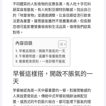
不同體質的人對食物的反應各異，有人吃十字花科
蔬菜容易脹氣，有人則對豆類特別敏感。找出自己
的「地雷食物」並適度調整，比盲目跟從流行飲食
法更為重要。腸胃脹氣雖然不是嚴重疾病，但長期
忽視可能影響營養吸收和生活品質，值得我們認真
對待。
內容目錄
早餐這樣搭，開啟不脹氣的一天
午餐聰明選，遠離午後腹脹危機
晚餐輕食原則，一夜好眠不脹氣
早餐這樣搭，開啟不脹氣的一
天
早餐被認為是一天中最重要的一餐，對腸胃敏感的
人來說更是如此。傳統中式早餐如燒餅油條配豆
漿，或西式的牛奶穀片組合，都可能埋下脹氣的隱