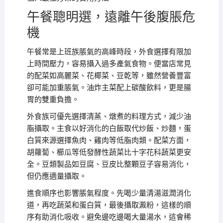
午餐聰明選，遠離午後腹脹危
機
午餐常是上班族脹氣的高峰時段，外食選擇有限加
上時間壓力，容易攝入過多產氣食物。便當店常見
的配菜如高麗菜、花椰菜、豆乾等，雖然營養豐富
卻可能加重脹氣。油炸主菜配上碳酸飲料，更是腸
胃的雙重負擔。
外食族可優先選擇清蒸、燉煮的料理方式，減少油
脂攝取。主食以好消化的白飯取代炒飯、炒麵，蛋
白質來源選擇魚肉、雞肉等低脂肉類。配菜方面，
胡蘿蔔、櫛瓜等低發酵性蔬菜比十字花科蔬菜更安
全。豆類製品如豆腐、豆皮比整顆豆子容易消化，
但仍應適量攝取。
進食順序也影響脹氣程度。先喝少量清湯滋潤消化
道，再吃蔬菜和蛋白質，最後攝取澱粉，這樣的順
序有助消化吸收。避免邊吃邊喝大量湯水，這會稀