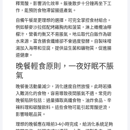
釋胃酸，影響消化效率。飯後散步十分鐘再坐下工
作，能預防食物滯留腸道產氣。
自備午餐是更理想的選擇，可完全掌控食材組合。
例如藜麥沙拉搭配烤雞胸肉和菠菜，淋上橄欖油檸
檬汁，營養均衡又不易脹氣。地瓜取代白飯作為碳
水來源，富含膳食纖維卻不會過度發酵。自製味噌
湯加入海帶和豆腐，提供益生菌和礦物質，促進腸
道健康。
晚餐輕食原則，一夜好眠不脹
氣
晚餐後活動量減少，消化速度自然放慢，此時若攝
入難消化的食物，容易導致夜間脹氣不適。常見的
晚餐陷阱包括：過量攝取高纖食物、油炸食品、辛
辣料理和碳酸飲料。這些食物可能引起胃酸逆流，
影響睡眠品質。
理想的晚餐應在睡前3-4小時完成，給消化系統足夠