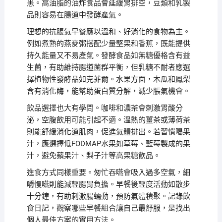
患。高油脂的油炸食品會延緩胃排空，豆類和乳製
品則容易在腸道中發酵產氣。
理想的抗脹氣早餐應以溫和、好消化的食物為主。
例如煮熟的燕麥粥搭配少量堅果和香蕉，既能提供
持久能量又不易產氣。發酵食品如無糖優格含有益
生菌，有助維持腸道菌群平衡，但乳糖不耐者應選
擇植物性發酵品如克菲爾。水果方面，木瓜和鳳梨
含有消化酶，能幫助蛋白質分解，減少脹氣機會。
飲品選擇也大有學問。咖啡和濃茶會刺激胃酸分
泌，空腹飲用可能引起不適。溫熱的薑茶或薄荷茶
則能舒緩消化道肌肉，促進氣體排出。若習慣喝果
汁，應選擇低FODMAP水果如草莓、藍莓製成的果
汁，避免蘋果汁、梨子汁等高果糖飲品。
進食方式同樣重要。匆忙吞嚥會吸入過多空氣，細
嚼慢嚥則能減輕腸胃負擔。早餐後輕度活動如散步
十分鐘，有助刺激腸蠕動，預防氣體積聚。記錄飲
食日記，觀察哪些早餐組合讓自己最舒服，是找出
個人最佳方案的實用方法。