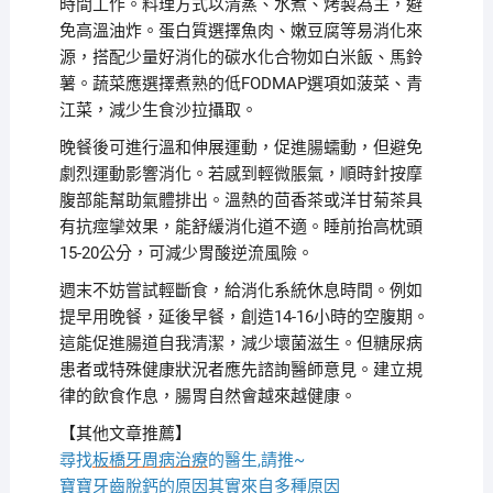
時間工作。料理方式以清蒸、水煮、烤製為主，避
免高溫油炸。蛋白質選擇魚肉、嫩豆腐等易消化來
源，搭配少量好消化的碳水化合物如白米飯、馬鈴
薯。蔬菜應選擇煮熟的低FODMAP選項如菠菜、青
江菜，減少生食沙拉攝取。
晚餐後可進行溫和伸展運動，促進腸蠕動，但避免
劇烈運動影響消化。若感到輕微脹氣，順時針按摩
腹部能幫助氣體排出。溫熱的茴香茶或洋甘菊茶具
有抗痙攣效果，能舒緩消化道不適。睡前抬高枕頭
15-20公分，可減少胃酸逆流風險。
週末不妨嘗試輕斷食，給消化系統休息時間。例如
提早用晚餐，延後早餐，創造14-16小時的空腹期。
這能促進腸道自我清潔，減少壞菌滋生。但糖尿病
患者或特殊健康狀況者應先諮詢醫師意見。建立規
律的飲食作息，腸胃自然會越來越健康。
【其他文章推薦】
尋找
板橋牙周病治療
的醫生,請推~
寶寶牙齒脫鈣
的原因其實來自多種原因