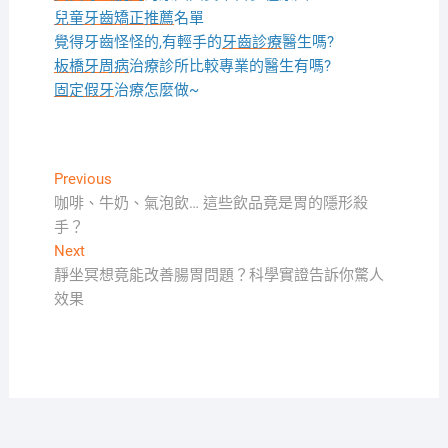
兒童牙齒矯正推薦
名單
覺得牙齒怪怪的,有輕手的
牙齒診療
醫生嗎?
板橋牙周病
治療診所比較專業的醫生有嗎?
固定假牙
治療怎麼做~
文
Previous
Previous
post:
咖啡、牛奶、氣泡飲… 這些飲品竟是胃的隱形殺
章
手？
導
Next
Next
覽
post:
靜坐冥想竟能改善腸胃問題？科學實證告訴你驚人
效果