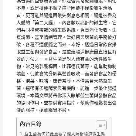
為普遍的亞健康警訊。你是否常常感到腹脹、消化
不良，或是排便不順？這些困擾不僅影響生活品
質，更可能與腸道菌叢失衡息息相關。腸道被譽為
人體的「第二大腦」，內含數以兆計的微生物，它
們共同構成複雜的微生態系統，負責消化吸收、免
疫調節、甚至情緒管理。當好菌與壞菌的平衡被打
破，各種不適便隨之而來。幸好，透過日常飲食攝
取益生菌與發酵食品，是重建腸道健康最直接且有
效的方法之一。益生菌是對人體有益的活性微生
物，常見的乳酸桿菌、比菲德氏菌等，能幫助抑制
壞菌、促進食物分解與營養吸收。而發酵食品如優
格、泡菜、味噌、康普茶等，不僅富含天然益生
菌，還帶有多種酵素與有機酸，能進一步優化腸道
環境。本篇文章將帶你深入瞭解益生菌與發酵食品
的協同作用，並提供實用指南，幫助你輕鬆養出強
健的腸道，遠離腸胃不適。
內容目錄
益生菌為何如此重要？深入解析腸道微生態