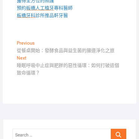
獲得全方位的照護
預約
板橋人工植牙
專科醫師
板橋牙科
診所推品軒牙醫
文
Previous
Previous
post:
從餐桌開始：發酵食品與益生菌的腸道淨化之旅
章
Next
Next
導
post:
睡眠呼吸中止症與肥胖的惡性循環：如何打破這個
覽
致命循環？
Search