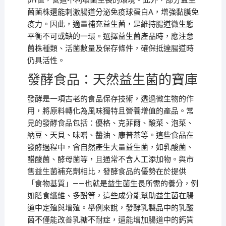
pH值，營造不利壞菌生長的環境。此外，部分益生
菌菌株還能刺激腸道分泌免疫球蛋白A，增強黏膜免
疫力。因此，適量補充益生菌，是維持腸道微生態
平衡不可或缺的一環。選擇益生菌產品時，應注意
菌株種類、活菌數量及保存條件，確保抵達腸道時
仍具活性。
發酵食品：天然益生菌的寶庫
發酵是一項古老的食品保存技術，透過微生物的作
用，將原料轉化為風味獨特且營養增值的產品。常
見的發酵食品包括：優格、克菲爾、酸菜、泡菜、
納豆、天貝、味噌、醬油、康普茶等。這些食品在
發酵過程中，會自然產生大量益生菌，如乳酸菌、
醋酸菌、酵母菌等，且通常不含人工添加物。與市
售益生菌補充劑相比，發酵食品的優勢在於提供
「食物基質」——也就是益生菌生長所需的養分，例
如膳食纖維、多酚等，這些成分能幫助益生菌在腸
道中定殖與增殖。舉例來說，發酵乳製品中的乳酸
菌不僅能改善乳糖不耐症，還能增加腸道中的鈣質