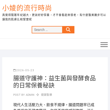
Skip
小婈的流行時尚
to
content
真覺得隨著年紀越大，更該好好保養，才不會看起來很老，有什麼醫美撇步可以
讓我的肌膚比較緊實呢
Search
…
2026-05-23
腸道守護神：益生菌與發酵食品
的日常保養秘訣
POST BY
ADMIN
健康醫藥
現代人生活壓力大、飲食不規律，腸道問題早已成