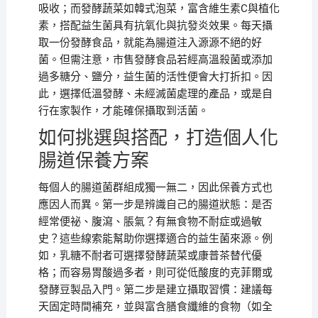
吸收；而發酵蔬菜如韓式泡菜，富含維生素C與植化
素，搭配益生菌具有抗氧化與抗發炎效果。每天攝
取一份發酵食品，就能為腸道注入源源不絕的好
菌。但需注意，市售發酵食品若經高溫殺菌或添加
過多糖分、鹽分，益生菌的活性便會大打折扣。因
此，選擇低溫發酵、未經滅菌處理的產品，或是自
行在家製作，才能確保攝取到活菌。
如何挑選與搭配，打造個人化
腸道保養方案
每個人的腸道菌群組成獨一無二，因此保養方式也
應因人而異。第一步是辨識自己的腸道狀態：是否
經常便祕、腹瀉、脹氣？有無食物不耐症或過敏
史？這些線索能幫助你選擇適合的益生菌來源。例
如，乳糖不耐者可選擇發酵蔬菜或康普茶替代優
格；而容易胃酸過多者，則可從低酸度的克菲爾或
發酵豆製品入門。第二步是建立攝取習慣：建議每
天固定時間補充，並與富含膳食纖維的食物（如全