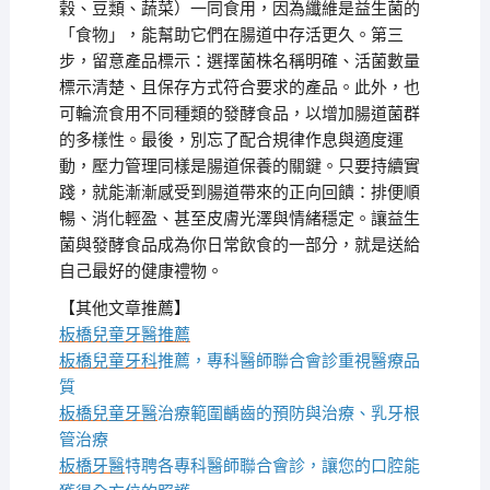
穀、豆類、蔬菜）一同食用，因為纖維是益生菌的
「食物」，能幫助它們在腸道中存活更久。第三
步，留意產品標示：選擇菌株名稱明確、活菌數量
標示清楚、且保存方式符合要求的產品。此外，也
可輪流食用不同種類的發酵食品，以增加腸道菌群
的多樣性。最後，別忘了配合規律作息與適度運
動，壓力管理同樣是腸道保養的關鍵。只要持續實
踐，就能漸漸感受到腸道帶來的正向回饋：排便順
暢、消化輕盈、甚至皮膚光澤與情緒穩定。讓益生
菌與發酵食品成為你日常飲食的一部分，就是送給
自己最好的健康禮物。
【其他文章推薦】
板橋兒童牙醫推薦
板橋兒童牙科
推薦，專科醫師聯合會診重視醫療品
質
板橋兒童牙醫
治療範圍齲齒的預防與治療、乳牙根
管治療
板橋牙醫
特聘各專科醫師聯合會診，讓您的口腔能