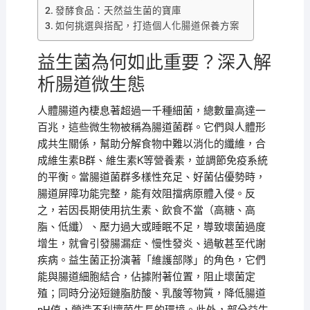
發酵食品：天然益生菌的寶庫
如何挑選與搭配，打造個人化腸道保養方案
益生菌為何如此重要？深入解
析腸道微生態
人體腸道內棲息著超過一千種細菌，總數量高達一
百兆，這些微生物被稱為腸道菌群。它們與人體形
成共生關係，幫助分解食物中難以消化的纖維，合
成維生素B群、維生素K等營養素，並調節免疫系統
的平衡。當腸道菌群多樣性充足、好菌佔優勢時，
腸道屏障功能完整，能有效阻擋病原體入侵。反
之，若因長期使用抗生素、飲食不當（高糖、高
脂、低纖）、壓力過大或睡眠不足，導致壞菌過度
增生，就會引發腸漏症、慢性發炎、過敏甚至代謝
疾病。益生菌正扮演著「維護部隊」的角色，它們
能與腸道細胞結合，佔據附著位置，阻止壞菌定
殖；同時分泌短鏈脂肪酸、乳酸等物質，降低腸道