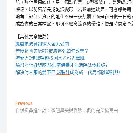
肌，強化唇周線條。另一個動作是「O型微笑」：雙唇成O
呼吸，以防唇部長期乾燥變形。若想加速效果，可考慮每周
嘴角。記住，真正的進化不是一夜顛覆，而是在日復一日的
成為你的日常標配，那份不經意流露的優雅，便是時間贈予
【其他文章推薦】
鳳凰電波
資訊懶人包大公開
產後鬆弛
怎麼辦?
皮膚鬆弛
如何改善？
海菲秀
3步驟輕鬆找回水煮蛋光澤肌
臉部老化好明顯,該怎麼保養才能消除
法令紋
呢?
解決討人厭的雙下巴,
消脂針
成為新一代局部雕塑利器!
文
Previous
Previous
post:
自然挺鼻進化論：微翹鼻尖與側臉比例的完美協奏曲
章
導
覽