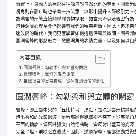
事實上，最動人的唇形往往源自對自然比例的尊重。圓潤唇
嘴角則在靜止時也帶着一抹笑意，無形中提升人際吸引力。
為嘴唇的形態直接關聯到食物攝取、語言交流以及親密行為
這種深層心理至今仍影響着我們的審美判斷。因此，追求自
速改變的時代，我們更應學習如何透過保養與微調，讓唇部
圓潤唇峰的形態魅力、微翹嘴角的表情力量，以及如何以自
內容目錄
圓潤唇峰：勾勒柔和與立體的關鍵
微翹嘴角：無聲的溫柔邀請
自然挺唇的日常養成：從保養到習慣的進化
圓潤唇峰：勾勒柔和與立體的關鍵
唇峰，即上唇中央的「丘比特弓」頂點，是決定唇形精緻度
造出柔和的光影過渡，讓唇部顯得飽滿卻不突兀。從美學角
平面的輪廓。當唇峰弧度自然彎曲時，會反射出豐富的光澤
完全平坦，則缺乏立體感。因此，透過按摩、唇部運動或微