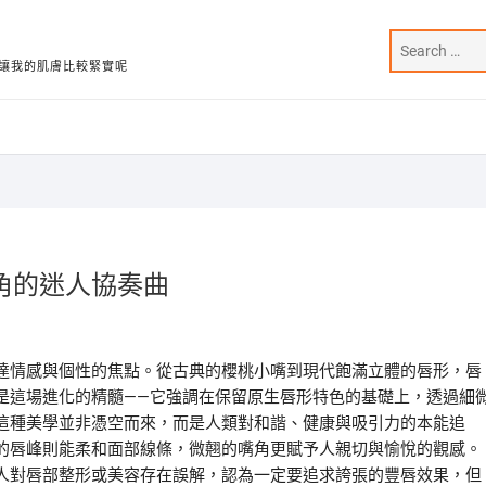
讓我的肌膚比較緊實呢
角的迷人協奏曲
達情感與個性的焦點。從古典的櫻桃小嘴到現代飽滿立體的唇形，唇
是這場進化的精髓——它強調在保留原生唇形特色的基礎上，透過細
這種美學並非憑空而來，而是人類對和諧、健康與吸引力的本能追
的唇峰則能柔和面部線條，微翹的嘴角更賦予人親切與愉悅的觀感。
人對唇部整形或美容存在誤解，認為一定要追求誇張的豐唇效果，但