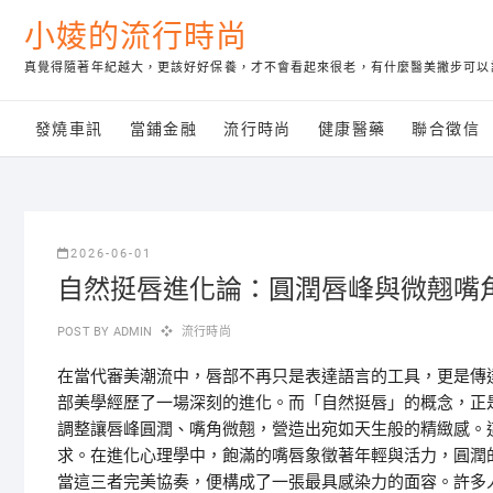
Skip
小婈的流行時尚
to
content
真覺得隨著年紀越大，更該好好保養，才不會看起來很老，有什麼醫美撇步可以
發燒車訊
當鋪金融
流行時尚
健康醫藥
聯合徵信
2026-06-01
自然挺唇進化論：圓潤唇峰與微翹嘴
POST BY
ADMIN
流行時尚
在當代審美潮流中，唇部不再只是表達語言的工具，更是傳
部美學經歷了一場深刻的進化。而「自然挺唇」的概念，正
調整讓唇峰圓潤、嘴角微翹，營造出宛如天生般的精緻感。
求。在進化心理學中，飽滿的嘴唇象徵著年輕與活力，圓潤
當這三者完美協奏，便構成了一張最具感染力的面容。許多