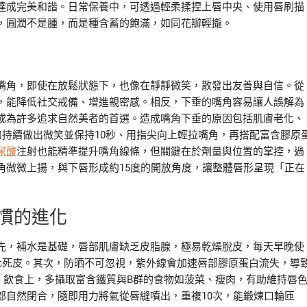
達成完美和諧。日常保養中，可透過輕柔揉捏上唇中央、使用唇刷描
，圓潤不是腫，而是種含蓄的飽滿，如同花瓣輕攏。
嘴角，即使在放鬆狀態下，也像在靜靜微笑，散發出友善與自信。從
，能降低社交戒備、增進親密感。相反，下垂的嘴角容易讓人誤解為
成為許多追求自然美者的首選。造成嘴角下垂的原因包括肌膚老化、
持續做出微笑並保持10秒、用指尖向上輕拉嘴角，再搭配富含膠原
尿酸
注射也能精準提升嘴角線條，但關鍵在於劑量與位置的掌控，過
角微微上揚，與下唇形成約15度的開放角度，讓整體唇形呈現「正在
慣的進化
先，補水是基礎，唇部肌膚缺乏皮脂腺，極易乾燥脫皮，每天早晚使
化死皮。其次，防晒不可忽視，紫外線會加速唇部膠原蛋白流失，導
。飲食上，多攝取富含鐵質與B群的食物如菠菜、瘦肉，有助維持唇
部自然閉合，隨即用力將氣從唇縫噴出，重複10次，能鍛煉口輪匝