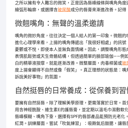
之所以擁有令人難忘的微笑，正是因為唇峰線條與嘴角角度
繪弧形輪廓，或選擇含
玻尿酸
成分的唇膏來漸進改善。記得
微翹嘴角：無聲的溫柔邀請
嘴角的微妙角度，往往決定一個人給人的第一印象。微翹的
進化心理學來看，上揚的嘴角傳遞出「我很好相處」的訊號
憂鬱或不悅，即使本人並無負面情緒。因此，調整嘴角形態
表情肌鬆弛或天生骨骼結構，但透過簡單的臉部瑜伽——例如
白的精華液按摩，就能逐漸改善。微整層面，肉毒桿菌或
玻
度上揚會顯得不自然或像「假笑」。真正理想的狀態是：嘴
訴說美好事物」的氛圍。
自然挺唇的日常養成：從保養到習
要擁有自然挺唇，除了理解美學原理，更需落實於日常。首
用含神經酰胺、維生素E的護唇膏，並定期以溫毛巾濕敷軟
唇峰模糊、嘴角下垂，選擇有SPF的唇部產品能預防光老化
紅潤。訓練層面，嘗試「吹氣練習」：吸飽氣后鼓腮，讓唇