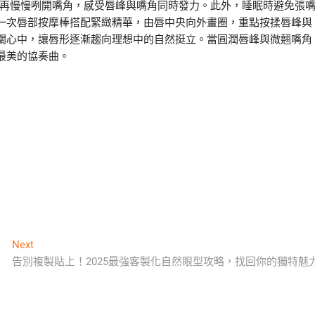
形再慢慢咧開嘴角，感受唇峰與嘴角同時發力。此外，睡眠時避免張
一次唇部按摩棒搭配緊緻精華，由唇中央向外畫圈，重點按揉唇峰與
關心中，讓唇形逐漸趨向理想中的自然挺立。當圓潤唇峰與微翹嘴角
最美的協奏曲。
Next
Next
post:
告別複製貼上！2025最強客製化自然眼型攻略，找回你的獨特魅