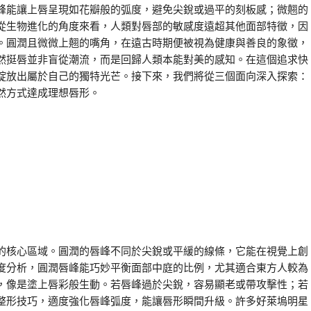
峰能讓上唇呈現如花瓣般的弧度，避免尖銳或過平的刻板感；微翹的
從生物進化的角度來看，人類對唇部的敏感度遠超其他面部特徵，因
。圓潤且微微上翹的嘴角，在遠古時期便被視為健康與善良的象徵，
然挺唇並非盲從潮流，而是回歸人類本能對美的感知。在這個追求快
綻放出屬於自己的獨特光芒。接下來，我們將從三個面向深入探索：
然方式達成理想唇形。
的核心區域。圓潤的唇峰不同於尖銳或平緩的線條，它能在視覺上創
度分析，圓潤唇峰能巧妙平衡面部中庭的比例，尤其適合東方人較為
，像是塗上唇彩般生動。若唇峰過於尖銳，容易顯老或帶攻擊性；若
整形技巧，適度強化唇峰弧度，能讓唇形瞬間升級。許多好萊塢明星