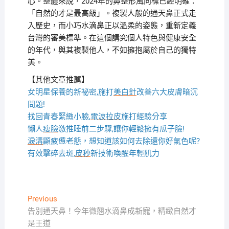
心。整體來說，2024年的鼻整形風向標已經明確：
「自然的才是最高級」。複製人般的通天鼻正式走
入歷史，而小巧水滴鼻正以溫柔的姿態，重新定義
台灣的審美標準。在這個講究個人特色與健康安全
的年代，與其複製他人，不如擁抱屬於自己的獨特
美。
【其他文章推薦】
女明星保養的新祕密,施打
美白針
改善六大皮膚暗沉
問題!
找回青春緊緻小臉,
電波拉皮
施打經驗分享
懶人
瘦臉
激推睡前二步驟,讓你輕鬆擁有瓜子臉!
淚溝
顯疲憊老態，想知道該如何去除還你好氣色呢?
有效擊碎去斑,
皮秒
新技術喚醒年輕肌力
文
Previous
Previous
post:
告別通天鼻！今年微翹水滴鼻成新寵，精緻自然才
章
是王道