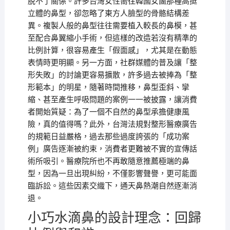
脫不了關係。許多台灣女性嚮往韓國女團那種高挺
立體的鼻型，卻忽略了東方人臉型的骨骼結構差
異。複製人般的鼻型往往需要植入較長的鼻模，甚
至配合鼻翼縮小手術，但這樣的改造若沒有精準的
比例計算，很容易產生「假面感」，尤其是在動態
表情時更明顯。另一方面，社群媒體的普及讓「整
形失敗」的討論更容易擴散，許多過去被捧為「整
形範本」的明星，隨著時間推移，鼻型歪斜、攣
縮、甚至產生呼吸問題的案例一一被披露，讓消費
者開始質疑：為了一個不自然的鼻型承擔健康風
險，真的值得嗎？此外，台灣法規對整形醫療廣告
的規範日益嚴格，過去那些過度誇張的「成功案
例」廣告逐漸被約束，消費者更難被不實的宣傳話
術所吸引。醫療院所也不再敢隨意推薦極端的鼻
型，因為一旦出現糾紛，不僅影響聲譽，更可能面
臨訴訟。這些因素交織下，通天鼻熱潮自然逐漸消
退。
小巧水滴鼻的設計理念：回歸