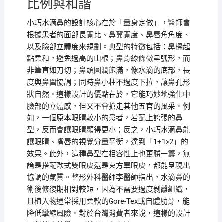
比例與和諧
小巧水滴鼻的設計核心在於「量身定做」，醫師會
根據患者的面部長寬比、鼻翼寬度、鼻唇角角度、
以及臉部立體度來規劃。典型的特徵包括：鼻樑起
點柔和，避免過高的山根；鼻背線條微呈弧形，而
非筆直如刀切；鼻頭圓潤飽滿，像水滴的底部，長
度與鼻翼協調；同時鼻小柱不過度下拉，讓鼻孔形
狀自然。這樣設計的優點在於，它能巧妙地強化中
臉部的立體感，但又不會搶走其他五官的風采。例
如，一個原本眼睛較小的患者，若配上誇張的鼻
型，反而會讓眼睛顯得更小；反之，小巧水滴鼻能
讓眼睛、嘴唇的視覺分量平衡，達到「1+1>2」的
效果。此外，這種鼻型在相容性上也更勝一籌，無
論是搭配歐式雙眼皮還是東方單眼皮，都能呈現出
協調的氣質。整形外科醫師李醫師指出，水滴鼻的
術後修復期相對較短，因為不需要過度剝離組織，
且植入物通常採用柔軟的Gore-Tex或自體肋骨，能
降低攣縮風險。對於台灣消費者來說，這樣的設計