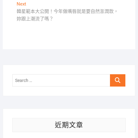
導
Next
Next
覽
post:
韓星範本大公開！今年做嘴唇就是要自然澎潤款，
妳跟上潮流了嗎？
Search
…
近期文章