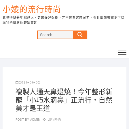
Skip
小婈的流行時尚
to
content
真覺得隨著年紀越大，更該好好保養，才不會看起來很老，有什麼醫美撇步可以
讓我的肌膚比較緊實呢
Search
…
2026-06-02
複製人通天鼻退燒！今年整形新
寵「小巧水滴鼻」正流行，自然
美才是王道
POST BY
ADMIN
流行時尚