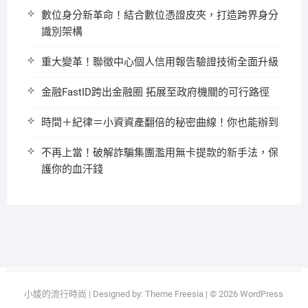
數位身分新革命！結合數位憑證皮夾，打造跨界身分
識別架構
重大變革！聯徵中心個人信用報告驗證技術全面升級
金融FastID跨出金融圈 拓展至政府機關的可行路徑
時間＋紀律＝小資資產翻倍的秘密曲線！你也能辦到
不再上當！破解詐騙集團濫用無卡提款的新手法，保
護你的血汗錢
小婈的流行時尚
| Designed by:
Theme Freesia
| © 2026
WordPress