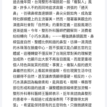
過去幾年間，台灣整形市場掀起一股「複製人」風
潮，許多人不約而同地追求高聳、誇張的「通天
鼻」，彷彿鼻樑直達額頭、鼻尖尖銳如角，成為當
時社群媒體上的主流審美。然而，隨著審美觀念的
演進與社會對「自然美」的重新定義，這股風潮已
逐漸退燒。今年，整形外科醫師們觀察到，消費者
紛紛轉向「小巧水滴鼻」——一種強調鼻頭圓潤、鼻
樑弧度自然、整體比例和諧的鼻型，彷彿一滴清透
的水珠落在臉龐中心，既不張揚又能凸顯五官的立
體感。這種轉變不僅反映了台灣民眾對美的理解更
加成熟，也顯示出大家不再盲目跟風，而是更重視
個人特色與氣質的搭配。事實上，複製人般的通天
鼻雖然在照片上看起來很搶眼，但在現實生活中往
往顯得不自然，甚至讓表情顯得僵硬。相反的，小
巧水滴鼻因為輪廓柔和，能與眉毛、眼睛、嘴唇等
部位形成和諧的過渡，讓整體臉部線條更加流暢。
整形外科專科醫師王醫師表示，近年來諮詢鼻整形
的患者中，有超過七成直接表明「不要做得太誇
張」，希望能保持原有的五官特色，只做微調來提