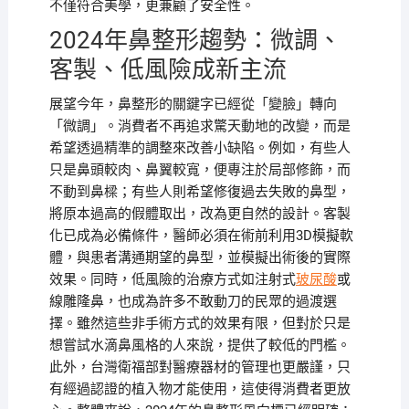
不僅符合美學，更兼顧了安全性。
2024年鼻整形趨勢：微調、
客製、低風險成新主流
展望今年，鼻整形的關鍵字已經從「變臉」轉向
「微調」。消費者不再追求驚天動地的改變，而是
希望透過精準的調整來改善小缺陷。例如，有些人
只是鼻頭較肉、鼻翼較寬，便專注於局部修飾，而
不動到鼻樑；有些人則希望修復過去失敗的鼻型，
將原本過高的假體取出，改為更自然的設計。客製
化已成為必備條件，醫師必須在術前利用3D模擬軟
體，與患者溝通期望的鼻型，並模擬出術後的實際
效果。同時，低風險的治療方式如注射式
玻尿酸
或
線雕隆鼻，也成為許多不敢動刀的民眾的過渡選
擇。雖然這些非手術方式的效果有限，但對於只是
想嘗試水滴鼻風格的人來說，提供了較低的門檻。
此外，台灣衛福部對醫療器材的管理也更嚴謹，只
有經過認證的植入物才能使用，這使得消費者更放