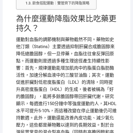
飲食搭配運動：雙管齊下的降脂策略
為什麼運動降脂效果比吃藥更
持久？
運動對血脂的調節機制與藥物截然不同。藥物如史
他汀類（Statins）主要透過抑制肝臟合成膽固醇來
降低總膽固醇，但一旦停藥，血脂往往會反彈回原
點。而運動則是透過多種生理途徑產生持續性影
響：首先，規律運動能增加肌肉中的脂蛋白脂肪酶
活性，加速分解血液中的三酸甘油酯；其次，運動
促進肝臟對低密度脂蛋白（LDL）的清除，同時提
升高密度脂蛋白（HDL）的生成，後者被稱為「好
的膽固醇」，能將多餘膽固醇帶回肝臟代謝。研究
顯示，每週進行150分鐘中等強度運動的人，其HDL
水平可提升5-10%，而這種改變在停止運動後仍可維
持數週。此外，運動還能改善內皮功能、減少氧化
壓力，這些都是藥物難以達到的長期效益。對於台
灣民眾常見的混合型高血脂（同時有高膽固醇和高