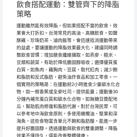
飲食搭配運動：雙管齊下的降脂
策略
運動雖然能有效降脂，但如果搭配不當的飲食，效
果會大打折扣。台灣常見的高油、高糖飲食，如鹽
酥雞、珍珠奶茶、滷肉飯等，會迅速抵消運動帶來
的益處。要讓運動的降脂效果最大化，建議同時調
整飲食習慣：增加膳食纖維攝取，如燕麥、糙米、
豆類和蔬菜，有助於降低膽固醇吸收；選擇優質蛋
白質，如魚肉、雞胸肉、豆腐，取代紅肉；減少飽
和脂肪和反式脂肪，避免油炸食品和加工零食。一
個實用的策略是：在運動前2小時進食少量碳水化合
物，如一根香蕉或全麥吐司，提供能量；運動後30
分鐘內補充蛋白質和碳水化合物，如無糖豆漿配地
瓜，幫助肌肉修復和脂肪代謝。對於台灣民眾，可
以參考地中海飲食原則，多使用橄欖油、堅果和深
海魚，這些食物富含單元不飽和脂肪酸，能進一步
提升好膽固醇。透過運動與飲食的雙重調整，降脂
效果不僅持久，還能改善整體健康。