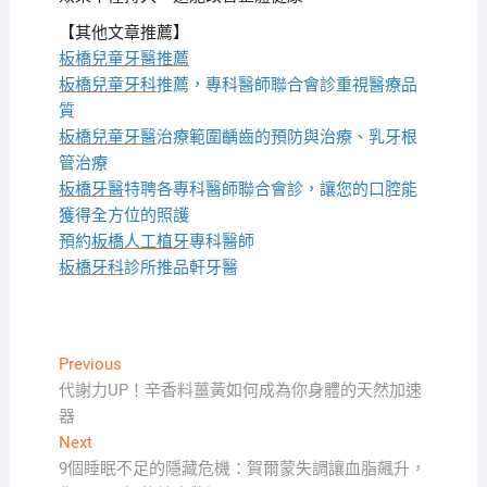
【其他文章推薦】
板橋兒童牙醫推薦
板橋兒童牙科
推薦，專科醫師聯合會診重視醫療品
質
板橋兒童牙醫
治療範圍齲齒的預防與治療、乳牙根
管治療
板橋牙醫
特聘各專科醫師聯合會診，讓您的口腔能
獲得全方位的照護
預約
板橋人工植牙
專科醫師
板橋牙科
診所推品軒牙醫
文
Previous
Previous
post:
代謝力UP！辛香料薑黃如何成為你身體的天然加速
章
器
導
Next
Next
覽
post:
9個睡眠不足的隱藏危機：賀爾蒙失調讓血脂飆升，