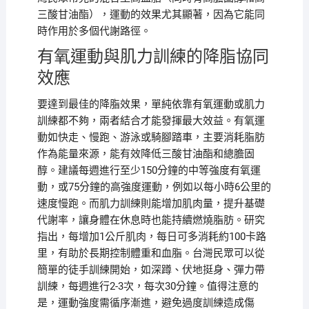
三酸甘油酯），運動的效果尤其顯著，因為它能同
時作用於多個代謝路徑。
有氧運動與肌力訓練的降脂協同
效應
要達到最佳的降脂效果，單純依靠有氧運動或肌力
訓練都不夠，兩者結合才能發揮最大效益。有氧運
動如快走、慢跑、游泳或騎腳踏車，主要消耗脂肪
作為能量來源，能有效降低三酸甘油酯和總膽固
醇。建議每週進行至少150分鐘的中等強度有氧運
動，或75分鐘的高強度運動，例如以每小時6公里的
速度慢跑。而肌力訓練則能增加肌肉量，提升基礎
代謝率，讓身體在休息時也能持續燃燒脂肪。研究
指出，每增加1公斤肌肉，每日可多消耗約100卡路
里，有助於長期控制體重和血脂。台灣民眾可以從
簡單的徒手訓練開始，如深蹲、伏地挺身、彈力帶
訓練，每週進行2-3次，每次30分鐘。值得注意的
是，運動強度需循序漸進，避免過度訓練造成傷