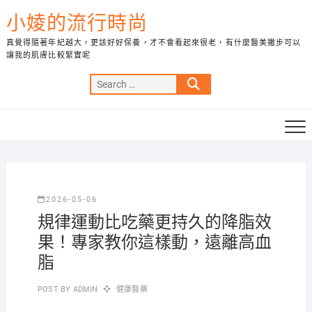
Skip
小婈的流行時尚
to
content
真覺得隨著年紀越大，更該好好保養，才不會看起來很老，有什麼醫美撇步可以
讓我的肌膚比較緊實呢
Search
…
2026-05-06
規律運動比吃藥更持久的降脂效
果！專家教你這樣動，遠離高血
脂
POST BY
ADMIN
健康醫藥