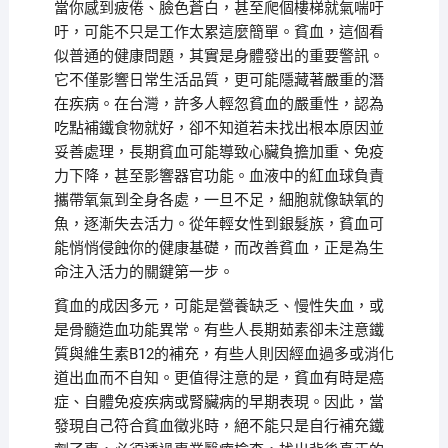
當你感到疲倦、臉色蒼白，甚至爬個樓梯就氣喘吁
吁，可能不只是工作太累這麼簡單。貧血，這個看
似普通的健康問題，其實是身體發出的重要警訊。
它不僅影響日常生活品質，更可能隱藏著嚴重的潛
在疾病。在台灣，許多人輕忽貧血的嚴重性，認為
吃點補鐵食物就好，卻不知道若未找出根本原因並
妥善處理，長期貧血可能導致心臟負擔加重、免疫
力下降，甚至影響器官功能。血液中的紅血球負責
攜帶氧氣到全身各處，一旦不足，細胞就像缺氧的
魚，逐漸失去活力。從年輕女性到銀髮族，貧血可
能悄悄侵蝕你的健康基礎，而改善貧血，正是為生
命注入活力的關鍵第一步。
貧血的成因多元，可能是營養缺乏、慢性失血，或
是骨髓造血功能異常。有些人長期茹素卻未注意鐵
質與維生素B12的補充，有些人則因經血過多或消化
道出血而不自知。更值得注意的是，貧血有時是癌
症、自體免疫疾病或腎臟病的早期表現。因此，當
發現自己符合貧血徵兆時，絕不能只是自行補充鐵