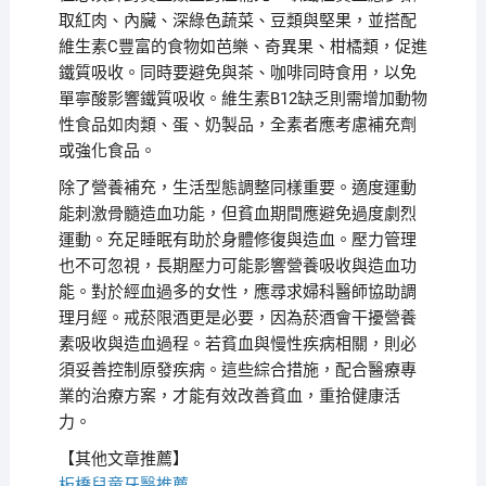
取紅肉、內臟、深綠色蔬菜、豆類與堅果，並搭配
維生素C豐富的食物如芭樂、奇異果、柑橘類，促進
鐵質吸收。同時要避免與茶、咖啡同時食用，以免
單寧酸影響鐵質吸收。維生素B12缺乏則需增加動物
性食品如肉類、蛋、奶製品，全素者應考慮補充劑
或強化食品。
除了營養補充，生活型態調整同樣重要。適度運動
能刺激骨髓造血功能，但貧血期間應避免過度劇烈
運動。充足睡眠有助於身體修復與造血。壓力管理
也不可忽視，長期壓力可能影響營養吸收與造血功
能。對於經血過多的女性，應尋求婦科醫師協助調
理月經。戒菸限酒更是必要，因為菸酒會干擾營養
素吸收與造血過程。若貧血與慢性疾病相關，則必
須妥善控制原發疾病。這些綜合措施，配合醫療專
業的治療方案，才能有效改善貧血，重拾健康活
力。
【其他文章推薦】
板橋兒童牙醫推薦