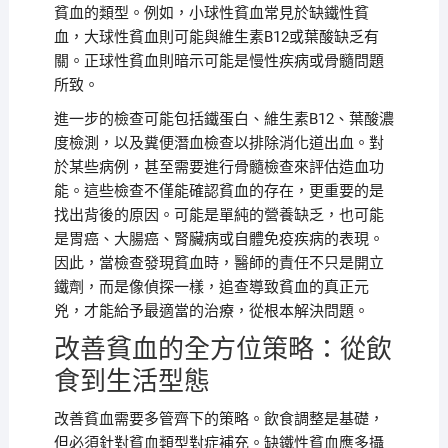
貧血的類型。例如，小球性貧血常見於缺鐵性貧
血，大球性貧血則可能與維生素B12或葉酸缺乏有
關。正球性貧血則暗示可能是慢性疾病或骨髓問題
所致。
進一步的檢查可能包括鐵蛋白、維生素B12、葉酸濃
度檢測，以及糞便潛血檢查以排除消化道出血。對
於某些病例，甚至需要進行骨髓檢查來評估造血功
能。這些檢查不僅能確認貧血的存在，更重要的是
找出背後的原因。可能是單純的營養缺乏，也可能
是胃癌、大腸癌、腎臟病或自體免疫疾病的表現。
因此，當檢查發現貧血時，醫師的責任不只是開立
鐵劑，而是像偵探一樣，追查導致貧血的真正元
兇，才能給予最適當的治療，從根本解決問題。
改善貧血的全方位策略：從飲
食到生活型態
改善貧血需要多管齊下的策略。飲食調整是基礎，
但必須針對貧血類型對症補充。缺鐵性貧血應多攝