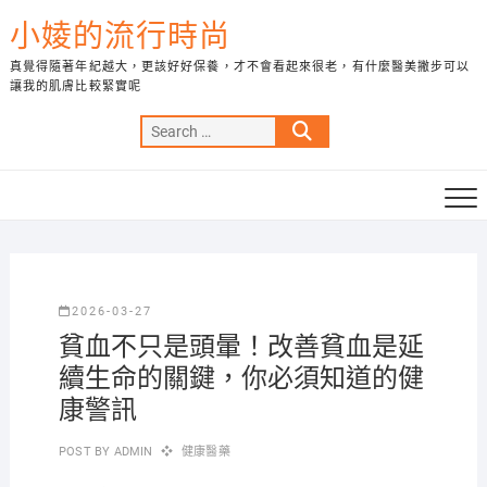
Skip
小婈的流行時尚
to
content
真覺得隨著年紀越大，更該好好保養，才不會看起來很老，有什麼醫美撇步可以
讓我的肌膚比較緊實呢
Search
…
2026-03-27
貧血不只是頭暈！改善貧血是延
續生命的關鍵，你必須知道的健
康警訊
POST BY
ADMIN
健康醫藥