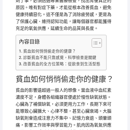
劑了事，必須透過專業醫療檢查，找出背後真正的
原因。唯有對症下藥，才能從根本改善貧血，避免
健康持續惡化。這不僅是為了消除疲勞感，更是為
了保護心臟、維持認知功能，讓每個器官都能獲得
充足的氧氣供應，延續生命的品質與長度。
內容目錄
貧血如何悄悄偷走你的健康？
診斷貧血不能只靠感覺，科學檢查是關鍵
改善貧血的全方位策略：從飲食到生活型態
貧血如何悄悄偷走你的健康？
貧血的影響遠超過一般人的想像。當血液中血紅素
濃度不足，身體各組織器官便處於慢性缺氧狀態。
心臟為了補償缺氧，必須更用力工作，長期下來可
能導致心臟擴大、心律不整，甚至心臟衰竭。大腦
缺氧則會造成注意力不集中、記憶力衰退、頭暈頭
痛，影響工作效率與學習能力。肌肉因為氧氣供應