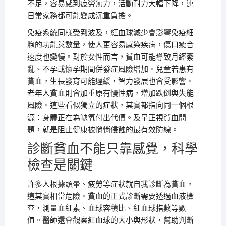
不足，容易感到疲勞無力，活動耐力大幅下降，連
日常家務都可能變成沉重負擔。
免疫系統同樣受到波及，紅血球減少會影響免疫細
胞的功能與數量，使人更容易感染疾病，傷口癒合
速度也變慢。對於女性而言，貧血可能導致月經紊
亂、不孕或懷孕期間併發症風險增加。兒童若患有
貧血，生長發育可能遲緩，智力發展也會受影響。
老年人貧血則會加重原有慢性病，增加跌倒與失能
風險。這些看似獨立的症狀，其實都指向同一個根
源：身體正在為缺氧付出代價。及早正視貧血問
題，就是阻止健康被悄悄侵蝕的最有效防線。
診斷貧血不能只靠感覺，科學
檢查是關鍵
許多人根據頭暈、疲勞等症狀就自我診斷為貧血，
這其實相當危險。貧血的正式診斷需要透過血液檢
查，測量血紅素、血球容積比、紅血球指數等數
值。醫師還會觀察紅血球的大小與形狀，幫助判斷