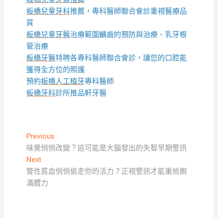
板橋兒童牙科
推薦，專科醫師聯合會診重視醫療品
質
板橋兒童牙醫
治療範圍齲齒的預防與治療、乳牙根
管治療
板橋牙醫
特聘各專科醫師聯合會診，讓您的口腔能
獲得全方位的照護
預約
板橋人工植牙
專科醫師
板橋牙科
診所推品軒牙醫
文
Previous
Previous
post:
味覺悄悄改變？這可能是大腦發出的失智早期警訊
章
Next
Next
導
post:
腎性貧血悄悄偷走你的活力？正視警訊才能重拾飽
覽
滿體力