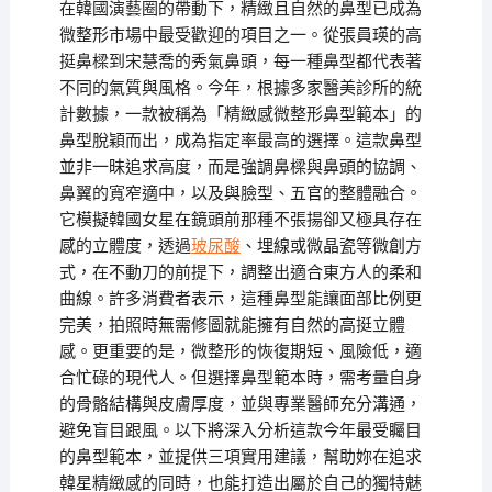
在韓國演藝圈的帶動下，精緻且自然的鼻型已成為
微整形市場中最受歡迎的項目之一。從張員瑛的高
挺鼻樑到宋慧喬的秀氣鼻頭，每一種鼻型都代表著
不同的氣質與風格。今年，根據多家醫美診所的統
計數據，一款被稱為「精緻感微整形鼻型範本」的
鼻型脫穎而出，成為指定率最高的選擇。這款鼻型
並非一昧追求高度，而是強調鼻樑與鼻頭的協調、
鼻翼的寬窄適中，以及與臉型、五官的整體融合。
它模擬韓國女星在鏡頭前那種不張揚卻又極具存在
感的立體度，透過
玻尿酸
、埋線或微晶瓷等微創方
式，在不動刀的前提下，調整出適合東方人的柔和
曲線。許多消費者表示，這種鼻型能讓面部比例更
完美，拍照時無需修圖就能擁有自然的高挺立體
感。更重要的是，微整形的恢復期短、風險低，適
合忙碌的現代人。但選擇鼻型範本時，需考量自身
的骨骼結構與皮膚厚度，並與專業醫師充分溝通，
避免盲目跟風。以下將深入分析這款今年最受矚目
的鼻型範本，並提供三項實用建議，幫助妳在追求
韓星精緻感的同時，也能打造出屬於自己的獨特魅