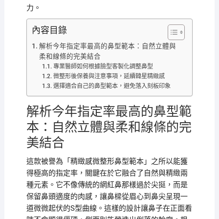
力。
內容目錄
解析今年指定率最高的鼻型範本：自然立體與
柔和線條的完美結合
專業醫師如何根據臉型客製化調整鼻型
微整形後保養與注意事項，延續韓星精緻感
選擇適合自己的鼻型範本，避免落入刻板印象
解析今年指定率最高的鼻型範
本：自然立體與柔和線條的完
美結合
這款被譽為「精緻感微整形鼻型範本」之所以能獲
得極高的指定率，關鍵在於它融合了自然與精緻兩
種元素。它不像傳統的網紅鼻那樣過於尖挺，而是
保留鼻頭適度的肉感，讓鼻樑從眉心到鼻尖呈現一
道微微起伏的S型曲線。這樣的設計讓鼻子在正面看