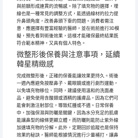
與前額形成連貫的流暢感。除了填充物的選擇，埋
線也是一種常見的調整方式，能透過線材的拉力提
升鼻頭角度，改善鼻頭下垂的問題。消費者需注
意，應選擇有豐富經驗的醫師，並在術前進行3D模
擬，預先看到術後效果，這樣才能確保最終結果既
符合範本精神，又具有個人特色。
微整形後保養與注意事項，延續
韓星精緻感
完成微整形後，正確的保養能讓效果更持久。術後
一週內應避免按壓鼻子、戴眼鏡或進行劇烈運動，
以免填充物移位。同時，建議使用溫和的洗面產
品，避免使用含酸類或酒精的護膚品，因為它們可
能會刺激注射部位，導致紅腫或不適。日常保養
中，加強保濕與防曬是關鍵，因為水分充足的肌膚
能讓鼻型的線條更顯立體，而防曬則能防止紫外線
加速填充物的分解。此外，定期回診追蹤也是保持
效果的秘訣，醫師能根據情況進行少量補打，讓鼻