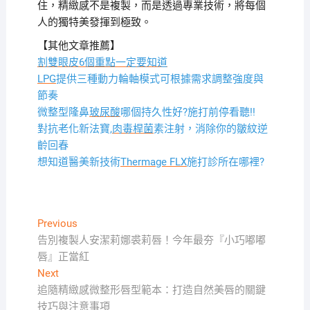
住，精緻感不是複製，而是透過專業技術，將每個
人的獨特美發揮到極致。
【其他文章推薦】
割雙眼皮6個重點一定要知道
LPG
提供三種動力輪軸模式可根據需求調整強度與
節奏
微整型隆鼻
玻尿酸
哪個持久性好?施打前停看聽!!
對抗老化新法寶,
肉毒桿菌
素注射，消除你的皺紋逆
齡回春
想知道醫美新技術
Thermage FLX
施打診所在哪裡?
文
Previous
Previous
post:
告別複製人安潔莉娜裘莉唇！今年最夯『小巧嘟嘟
章
唇』正當紅
導
Next
Next
覽
post:
追隨精緻感微整形唇型範本：打造自然美唇的關鍵
技巧與注意事項