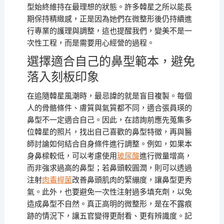
型始終維持在最理想的狀態。許多韓星之所以能長
期保持精緻感，正是因為她們在微整形後仍持續進
行專業的護理與調整，這也提醒我們，變美不是一
次性工程，而是需要用心經營的過程。
選擇適合自己的鼻型範本，避免
落入刻板印象
在追隨韓星風潮時，最忌諱的就是盲目複製。每個
人的骨骼條件、膚質與氣質都不同，適合張員瑛的
鼻型不一定適合自己。因此，在諮詢前應先蒐集多
位韓星的照片，找出自己喜歡的鼻型特徵，再與醫
師討論如何結合自身條件進行調整。例如，如果本
身鼻樑較低，可以考慮使用
玻尿酸
進行微量增高，
而非強求過高的鼻型；若鼻頭較圓潤，則可以透過
注射
肉毒桿菌
改善鼻頭肌肉的緊繃度，讓鼻型更秀
氣。此外，也要避免一次性注射過多填充劑，以免
造成鼻型不自然。真正高明的微整形，是在不露痕
跡的情況下，讓五官變得更耐看、更有辨識度。記