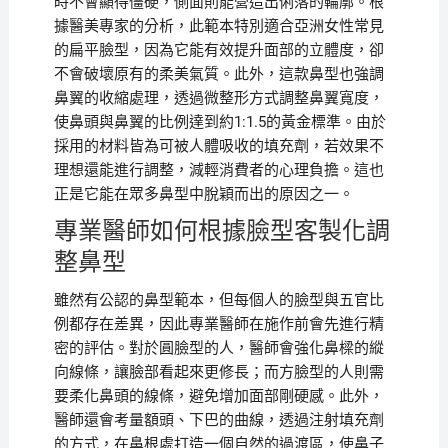
時不會顯得僵硬，側面則能營造出俐落的輪廓。根
據醫美專家的分析，此範本特別適合亞洲女性常見
的扁平臉型，因為它能有效提升面部的立體度，卻
不會破壞原有的柔美氣質。此外，這款鼻型也強調
鼻翼的收縮處理，透過微整形方式調整鼻翼寬度，
使鼻頭與鼻翼的比例達到約1:1.5的黃金標準。由於
採用的材料皆為可被人體吸收的填充劑，若效果不
理想還能進行調整，減輕消費者的心理負擔。這也
正是它能在眾多鼻型中脫穎而出的原因之一。
專業醫師如何根據臉型客製化調
整鼻型
雖然有公認的鼻型範本，但每個人的臉型與五官比
例都存在差異，因此專業醫師在施作前會先進行精
密的評估。對於圓臉型的人，醫師會強化鼻樑的縱
向線條，讓臉部看起來更修長；而方臉型的人則需
要柔化鼻頭的線條，避免增加面部剛硬感。此外，
醫師還會考量額頭、下巴的曲線，透過注射填充劑
的方式，在鼻根處打造一個自然的過渡區，使鼻子