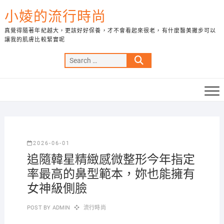
Skip
小婈的流行時尚
to
content
真覺得隨著年紀越大，更該好好保養，才不會看起來很老，有什麼醫美撇步可以
讓我的肌膚比較緊實呢
Search
…
2026-06-01
追隨韓星精緻感微整形今年指定
率最高的鼻型範本，妳也能擁有
女神級側臉
POST BY
ADMIN
流行時尚