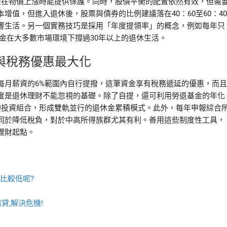
資產在物價上漲時能提供保護。同時，股債平衡的配置依然有效，但需
值，但進入退休後，股票與債券的比例建議落在40：60至60：40
響生活。另一個實務技巧是採用「年度提領率」的概念，例如每年只
金在大多數市場環境下撐過30年以上的退休生活。
與稅務優惠最大化
每月薪資的6%範圍內自行提撥，這筆資金享有稅務遞延的優惠，而且
度是退休理財不能忽視的基礎。除了自提，還可利用勞退基金的年化
的投資組合，形成雙軌並行的退休金累積模式。此外，每年申報綜合
同於降低稅負，對於中高所得族群尤其有利。善用這些制度性工具，
理財起點。
比較低呢?
貸,解決危機!