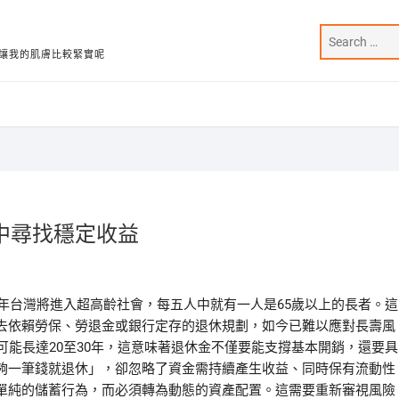
讓我的肌膚比較緊實呢
中尋找穩定收益
5年台灣將進入超高齡社會，每五人中就有一人是65歲以上的長者。這
去依賴勞保、勞退金或銀行定存的退休規劃，如今已難以應對長壽風
可能長達20至30年，這意味著退休金不僅要能支撐基本開銷，還要具
夠一筆錢就退休」，卻忽略了資金需持續產生收益、同時保有流動性
單純的儲蓄行為，而必須轉為動態的資產配置。這需要重新審視風險