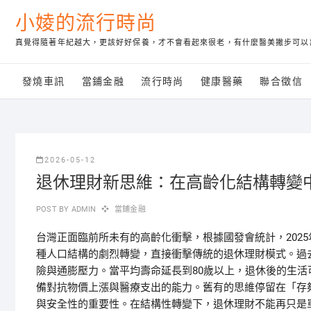
Skip
小婈的流行時尚
to
content
真覺得隨著年紀越大，更該好好保養，才不會看起來很老，有什麼醫美撇步可以
發燒車訊
當鋪金融
流行時尚
健康醫藥
聯合徵信
2026-05-12
退休理財新思維：在高齡化結構轉變
POST BY
ADMIN
當鋪金融
台灣正面臨前所未有的高齡化衝擊，根據國發會統計，202
種人口結構的劇烈轉變，直接衝擊傳統的退休理財模式。過
險與通膨壓力。當平均壽命延長到80歲以上，退休後的生活
備對抗物價上漲與醫療支出的能力。舊有的思維停留在「存
與安全性的重要性。在結構性轉變下，退休理財不能再只是