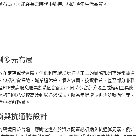
動布局，才能在長壽時代中維持理想的晚年生活品質。
到多元布局
放在定存或儲蓄險，但低利率環境讓這些工具的實際報酬率經常被通
，包括社會保險、職業退休金、個人儲蓄、投資收益，甚至部分兼職
ETF或高股息股票創造固定配息，同時保留部分現金或短期工具應
休初期可承受較高波動以追求成長，隨著年紀增長再逐步轉向保守。
活中提前耗盡。
衡與抗通膨設計
的窘境日益普遍。應對之道在於資產配置必須納入抗通膨元素，例如