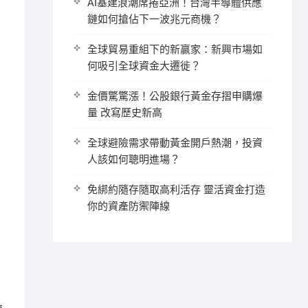
AI基建浪潮席捲亞洲！台灣半導體供應
鏈如何搶佔下一波兆元商機？
全球貿易重組下的新贏家：新興市場如
何吸引全球資金大遷徙？
金價驚驚漲！公股銀行黃金存摺申購爆
量 改寫歷史新高
全球避險需求帶動黃金開戶熱潮，投資
人該如何聰明進場？
免綁約隨存隨取高利活存 靈活資金打造
你的資產防禦陣線