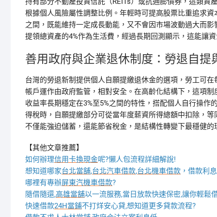
持有部分不動產投資信託（REITs）或抗通膨債券，這類
根據個人風險屬性調整比例。年輕時可提高股票比重追求資本增
之間，既能維持一定成長動能，又不會因市場波動過大而影
提領總資產的4%作為生活費，經過長期回測顯示，這能讓資
善用政府與企業退休制度：勞退自提
台灣的勞退新制提供個人自願提繳退休金的選項，勞工可在
帳戶運作由政府監管，相對安全。在高齡化結構下，這項制
收益率長期穩定在3%至5%之間的特性，搭配個人自行操作
得稅時，自願提繳部分可從當年度薪資所得總額中扣除，等
不僅能強迫儲蓄，還能節省稅金，是結構性轉變下最穩健的
【其他文章推薦】
如何辦理
信用卡換現金
呢?懶人包流程詳細解說!
想知道哪家
台北當舖
,
台北汽車借款
,
台北機車借款
，借款利息
哪裡有專辦
屏東汽機車借款
?
隨借隨還,
高雄當舖
以一流服務,當日放款快速保密,讓你輕鬆借
快速借款
24H當鋪
不打烊安心貸,想知道更多貸款流程?