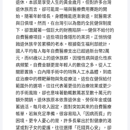
退休，本該是享受人生的黃金歲月，但對許多台灣
退休族而言，卻可能是一場與醫療費用賽跑的開
始。隨著年齡增長，身體機能逐漸衰退，就醫需求
與日俱增。然而，在台灣引以為傲的全民健保制度
下，卻潛藏著一個巨大的財務陷阱——健保不給付的
自費醫療項目。這些項目像隱形的黑洞，正悄悄侵
蝕退休族辛苦累積的老本。根據衛生福利部統計，
國人平均每人每年自費醫療支出已超過新台幣2萬
元，而65歲以上的退休族群，因慢性病與退化性疾
病頻繁，自費金額更是年輕人的數倍之多。從人工
關節置換、白內障手術中的特殊人工水晶體，到癌
症治療中的標靶藥物與免疫療法，這些在健保給付
範圍外的選項，往往代表著更佳的治療效果或更少
的手術風險，卻也意味著動輒數萬甚至數十萬元的
額外開銷。退休族原本依靠退休金、勞保年金或儲
蓄過活，每月收入固定，面對突如其來的自費醫療
帳單，若無充足準備，很容易陷入「因病而貧」的
困境。更令人憂心的是，許多長輩出於對健康的渴
望或對子女的愛護，往往選擇「花錢買心安」，卻