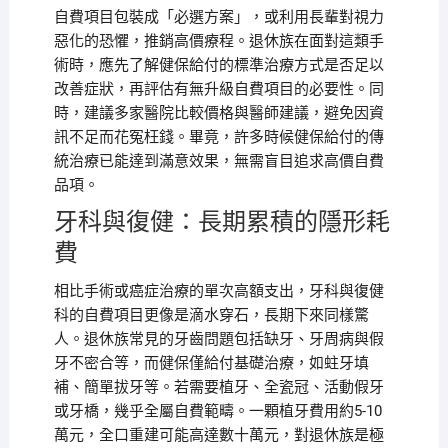
自費項目包裝成「必選方案」，或利用長輩對視力
惡化的恐懼，推銷高價療程。退休族在面對這類手
術時，應先了解健保給付的標準治療方式是否足以
改善症狀，再評估有無升級自費項目的必要性。同
時，建議多家醫院比較價格與醫師建議，避免因資
訊不足而花冤枉錢。畢竟，許多時候健保給付的傳
統治療已能達到滿意效果，無需盲目追求高價自費
品項。
牙科與復健：長期累積的隱形耗
費
相比手術或癌症治療的單次高額支出，牙科與復健
科的自費項目更像是滴水穿石，長期下來同樣驚
人。退休族常見的牙齒問題包括缺牙、牙周病與假
牙不密合等，而健保僅給付基礎治療，如蛀牙填
補、簡單拔牙等。若需要植牙、全瓷冠、活動假牙
或牙橋，幾乎全屬自費範疇。一顆植牙費用約5-10
萬元，全口重建可能高達數十萬元，對退休族是極