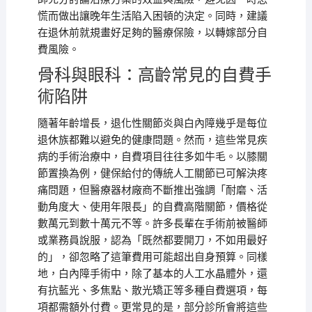
慌而做出讓晚年生活陷入困頓的決定。同時，建議
在退休前就規畫好足夠的醫療保險，以轉嫁部分自
費風險。
骨科與眼科：高齡常見的自費手
術陷阱
隨著年齡增長，退化性關節炎與白內障幾乎是每位
退休族都難以避免的健康問題。然而，這些常見疾
病的手術治療中，自費項目往往多如牛毛。以膝關
節置換為例，健保給付的傳統人工關節已可解決疼
痛問題，但醫療器材廠商不斷推出強調「耐磨、活
動角度大、使用年限長」的自費高階關節，價格從
數萬元到數十萬元不等。許多長輩在手術前被醫師
或業務員說服，認為「既然都要開刀，不如用最好
的」，卻忽略了這筆費用可能超出自身預算。同樣
地，白內障手術中，除了基本的人工水晶體外，還
有抗藍光、多焦點、散光矯正等多種自費選項，每
項都需額外付費。更常見的是，部分診所會將這些