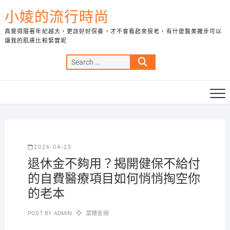
Skip
小婈的流行時尚
to
content
真覺得隨著年紀越大，更該好好保養，才不會看起來很老，有什麼醫美撇步可以
讓我的肌膚比較緊實呢
Search
…
2026-04-25
退休金不夠用？揭開健保不給付
的自費醫療項目如何悄悄掏空你
的老本
POST BY
ADMIN
當鋪金融