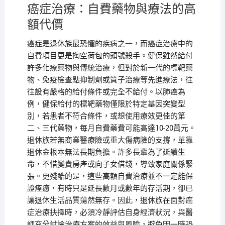
癌症治療：自費藥物與療法的高
額代價
癌症是退休族最恐懼的疾病之一，而癌症治療中的
自費項目更是掏空荷包的頭號殺手。健保雖然給付
許多化療藥物與傳統治療，但對於新一代的標靶藥
物、免疫檢查點抑制劑或質子治療等先進療法，往
往設有嚴格的給付條件或完全不給付。以肺癌為
例，健保給付的標靶藥物僅限於特定基因突變型
別，若患者不符合條件，或想使用療效更佳的第
二、三代藥物，每月自費藥費可能高達10-20萬元。
退休族若無商業醫療險或重大傷病險的支撐，單靠
退休金根本無法長期負擔。許多長輩為了延續生
命，不惜變賣房產或向子女借錢，導致家庭關係緊
張。更殘酷的是，這些高額自費治療並不一定能保
證痊癒，有時只是延長數月或數年的存活期，卻已
讓退休生活品質蕩然無存。因此，退休族在面對癌
症治療抉擇時，必須冷靜評估自身經濟狀況，與醫
師充分討論治療方案的效益與風險，避免因一時恐