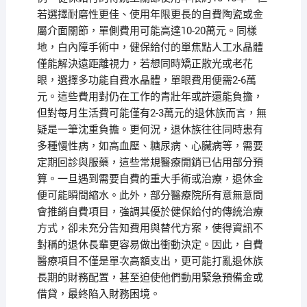
若選擇耐磨性更佳、使用年限更長的自費陶瓷或金
屬介面關節，單側費用可能高達10-20萬元。同樣
地，白內障手術中，健保給付的單焦點人工水晶體
僅能解決遠距離視力，若想同時矯正散光或老花
眼，選擇多功能自費水晶體，單眼費用便需2-6萬
元。這些費用對仍在工作的青壯年或許還能負擔，
但對每月生活費可能僅有2-3萬元的退休族而言，無
疑是一筆沈重負擔。更何況，退休族往往同時患有
多種慢性病，如高血壓、糖尿病、心臟病等，需要
定期回診與服藥，這些常規醫療開銷已佔用部分預
算。一旦遇到需要自費的重大手術或治療，退休金
便可能瞬間縮水。此外，部分醫療院所有意無意間
會推銷自費項目，強調其優於健保給付的傳統治療
方式，卻未充分告知費用與替代方案，使得資訊不
對稱的退休長輩更容易做出衝動決定。因此，自費
醫療項目不僅是單次高額支出，更可能打亂退休族
長期的財務配置，甚至迫使他們動用緊急預備金或
借貸，最終陷入財務困境。