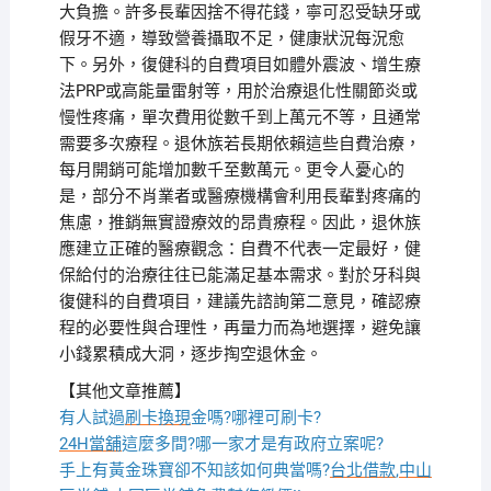
大負擔。許多長輩因捨不得花錢，寧可忍受缺牙或
假牙不適，導致營養攝取不足，健康狀況每況愈
下。另外，復健科的自費項目如體外震波、增生療
法PRP或高能量雷射等，用於治療退化性關節炎或
慢性疼痛，單次費用從數千到上萬元不等，且通常
需要多次療程。退休族若長期依賴這些自費治療，
每月開銷可能增加數千至數萬元。更令人憂心的
是，部分不肖業者或醫療機構會利用長輩對疼痛的
焦慮，推銷無實證療效的昂貴療程。因此，退休族
應建立正確的醫療觀念：自費不代表一定最好，健
保給付的治療往往已能滿足基本需求。對於牙科與
復健科的自費項目，建議先諮詢第二意見，確認療
程的必要性與合理性，再量力而為地選擇，避免讓
小錢累積成大洞，逐步掏空退休金。
【其他文章推薦】
有人試過
刷卡換現
金嗎?哪裡可刷卡?
24H當舖
這麼多間?哪一家才是有政府立案呢?
手上有黃金珠寶卻不知該如何典當嗎?
台北借款
,
中山