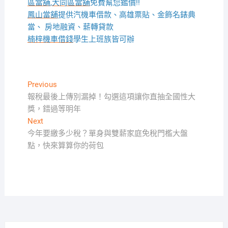
區當舖
,
大同區當舖
免費幫您鑑價!!
鳳山當舖
提供汽機車借款、高雄票貼、金飾名錶典
當、 房地融資、薪轉貸款
楠梓機車借錢
學生上班族皆可辦
文
Previous
Previous
post:
報稅最後上傳別漏掉！勾選這項讓你直抽全國性大
章
獎，錯過等明年
導
Next
Next
覽
post:
今年要繳多少稅？單身與雙薪家庭免稅門檻大盤
點，快來算算你的荷包