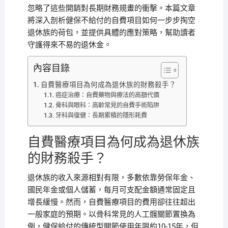
忽略了這些開銷對長期財務規畫的衝擊。本篇文章
將深入剖析健保不給付的自費項目如何一步步掏空
退休族的荷包，並提供具體的應對策略，幫助讀者
守護得來不易的退休金。
內容目錄
自費醫療項目為何成為退休族的財務殺手？
癌症治療：自費藥物與療法的高額代價
骨科與眼科：高齡常見的自費手術陷阱
牙科與復健：長期累積的隱形耗費
自費醫療項目為何成為退休族
的財務殺手？
退休族的收入來源相對有限，多數依靠勞保年金、
國民年金或個人儲蓄，每月可支配金額通常固定且
增長緩慢。然而，自費醫療項目的費用卻往往超出
一般家庭的預期。以骨科常見的人工髖關節置換為
例，健保給付的傳統型關節使用年限約10-15年，但