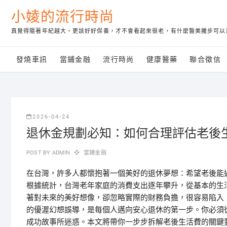
Skip
小婈的流行時尚
to
content
真覺得隨著年紀越大，更該好好保養，才不會看起來很老，有什麼醫美撇步可以
發燒車訊
當鋪金融
流行時尚
健康醫藥
聯合徵信
2026-04-24
退休金規劃必知：如何合理評估老後
POST BY
ADMIN
當鋪金融
在台灣，許多人都懷抱著一個美好的退休夢想：希望老後能
根據統計，台灣老年家庭的消費支出逐年攀升，從基本的生
著對未來的美好想像，卻忽略實際的財務負擔，很容易陷入
的優渥幻想誤導，是每個人邁向安心退休的第一步。你必須
成功故事所迷惑。本文將帶你一步步拆解老後生活費的關鍵