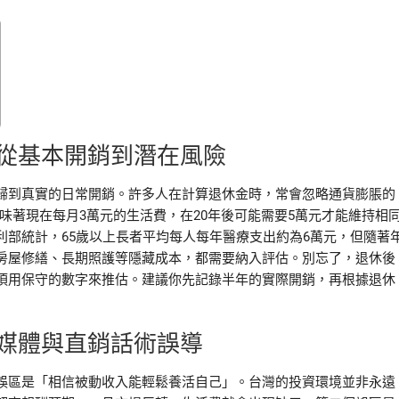
從基本開銷到潛在風險
歸到真實的日常開銷。許多人在計算退休金時，常會忽略通貨膨脹的
意味著現在每月3萬元的生活費，在20年後可能需要5萬元才能維持相
部統計，65歲以上長者平均每人每年醫療支出約為6萬元，但隨著
房屋修繕、長期照護等隱藏成本，都需要納入評估。別忘了，退休後
須用保守的數字來推估。建議你先記錄半年的實際開銷，再根據退休
媒體與直銷話術誤導
誤區是「相信被動收入能輕鬆養活自己」。台灣的投資環境並非永遠