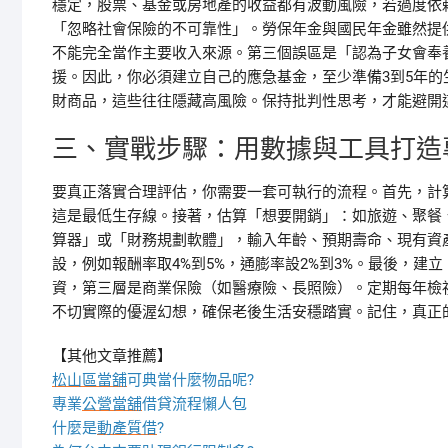
穩定，股票、基金或房地產的收益都有波動風險，若過度依
「忽略社會保險的不可靠性」。勞保年金與國民年金雖然提
不能完全當作主要收入來源。第三個誤區是「認為子女會奉
援。因此，你必須建立自己的應急基金，至少準備3到5年
財商品，這些往往隱藏高風險。保持批判性思考，才能避開
三、實戰步驟：用數據與工具打造
要真正落實合理評估，你需要一套可執行的流程。首先，計
這是最低生存線。接著，估算「想要開銷」：如旅遊、聚餐
算器」或「財務規劃軟體」，輸入年齡、預期壽命、現有資
設，例如報酬率取4%到5%，通膨率設2%到3%。最後，
資，第三層是商業保險（如醫療險、長照險）。定期每年檢
不切實際的優渥幻想，確保老後生活安穩踏實。記住，真正
【其他文章推薦】
松山區當舖
可典當什麼物品呢?
專業
公營當舖
借貸流程懶人包
什麼是
動產質借
?