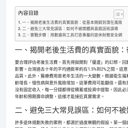
內容目錄
一、揭開老後生活費的真實面貌：從基本開銷到潛在風險
二、避免三大常見誤區：如何不被媒體與直銷話術誤導
三、實戰步驟：用數據與工具打造專屬的退休財務安全網
一、揭開老後生活費的真實面貌：
要合理評估老後生活費，首先得拋開對「優渥」的幻想，回
影響。台灣過去十年的平均通膨率約在1.5%到2%之間，這
品質。此外，醫療費用是老年生活的一大變數。根據衛生福利
齡增長，慢性病與意外風險增加，這筆費用可能翻倍。還有
沒有固定收入，每一分錢都得從積蓄或投資中提取，因此必
年齡和預期壽命調整，這樣才能接近真實需求。
二、避免三大常見誤區：如何不被
許多退休規劃失敗的案例，都源於過度樂觀的假設。第一個