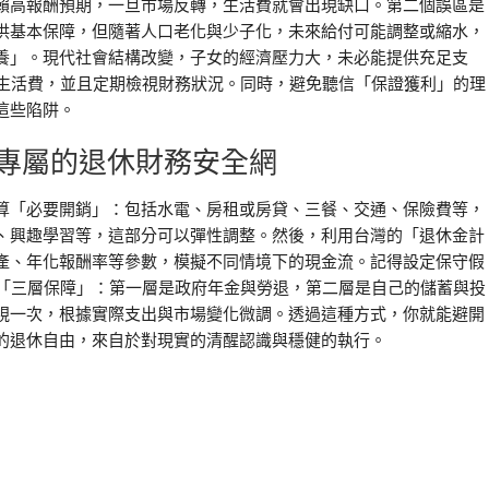
賴高報酬預期，一旦市場反轉，生活費就會出現缺口。第二個誤區是
供基本保障，但隨著人口老化與少子化，未來給付可能調整或縮水，
養」。現代社會結構改變，子女的經濟壓力大，未必能提供充足支
的生活費，並且定期檢視財務狀況。同時，避免聽信「保證獲利」的理
這些陷阱。
專屬的退休財務安全網
算「必要開銷」：包括水電、房租或房貸、三餐、交通、保險費等，
、興趣學習等，這部分可以彈性調整。然後，利用台灣的「退休金計
產、年化報酬率等參數，模擬不同情境下的現金流。記得設定保守假
建立「三層保障」：第一層是政府年金與勞退，第二層是自己的儲蓄與投
視一次，根據實際支出與市場變化微調。透過這種方式，你就能避開
的退休自由，來自於對現實的清醒認識與穩健的執行。