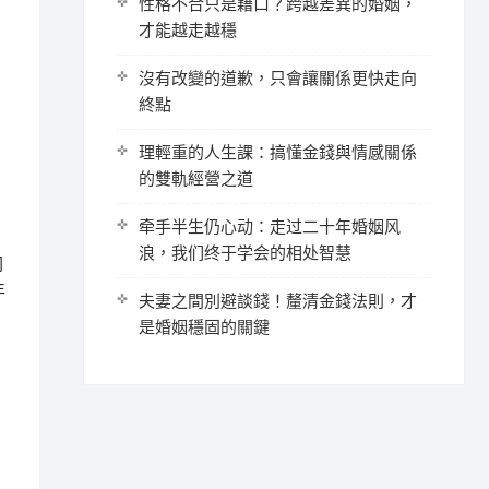
性格不合只是藉口？跨越差異的婚姻，
才能越走越穩
沒有改變的道歉，只會讓關係更快走向
終點
理輕重的人生課：搞懂金錢與情感關係
的雙軌經營之道
牵手半生仍心动：走过二十年婚姻风
浪，我们终于学会的相处智慧
同
年
夫妻之間別避談錢！釐清金錢法則，才
是婚姻穩固的關鍵