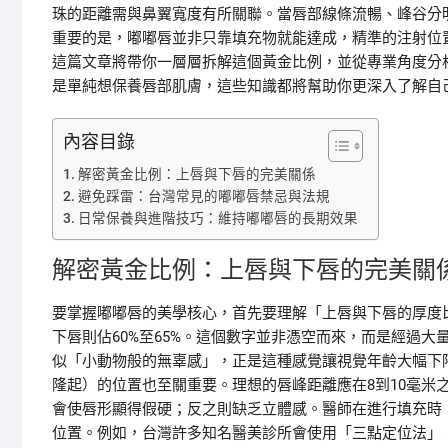
珠的距離需與鼻翼寬度有所關聯。當唇部線條流暢、峰谷分
重要的是，嘟嘟唇並非只靠填充物就能達成，精準的注射位
這篇文章將帶你一層層拆解這個黃金比例，並從專業角度分
是單純想保養唇部肌膚，這些知識都將幫助你更深入了解自
內容目錄
解密黃金比例：上唇與下唇的完美關係
避免踩雷：台灣常見的嘟嘟唇禁忌與法規
日常保養與進階技巧：維持嘟嘟唇的長期效果
解密黃金比例：上唇與下唇的完美關
要掌握嘟嘟唇的美學核心，首先要理解「上唇與下唇的厚度比
下唇則佔60%至65%。這個數字並非憑空而來，而是經過
似「小動物般的無辜感」，正是這種感覺讓視覺年齡大幅下
隆起）的位置也至關重要。理想的唇峰距離應在8到10毫米
會使唇形顯得假硬；反之則缺乏立體感。醫師在進行填充時
位置。例如，台灣許多知名醫美診所會使用「三點定位法」