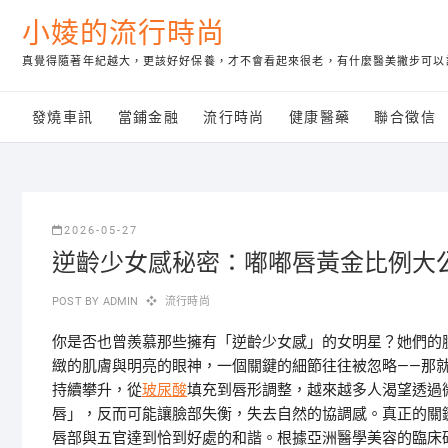
Skip
小婈的流行時尚
to
content
真覺得隨著年紀越大，更該好好保養，才不會看起來很老，有什麼醫美撇步可以
發燒車訊
當鋪金融
流行時尚
健康醫藥
聯合徵信
2026-05-27
逆齡少女感秘密：嘟嘟唇黃金比例大
POST BY
ADMIN
流行時尚
你是否也曾羨慕那些擁有「逆齡少女感」的女明星？她們的
緻的肌膚與明亮的眼神，一個關鍵的細節往往被忽略——那
持續攀升，從
玻尿酸
填充到唇形調整，越來越多人渴望透過
唇」，反而可能讓臉部失衡，失去自然的協調感。真正的關
唇部與五官達到恰到好處的和諧。根據亞洲醫學美容的臨床研