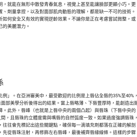
明，就能在無形中散發青春氣息，視覺上甚至能讓臉部更顯小巧。更
置、劑量拿捏，以及對面部肌肉動態的理解，都是缺一不可的技術。
析如何安全又有效的實現逆齡效果。不論你是正在考慮嘗試微整，或
己的美麗潛力。
係
例」。在亞洲審美中，最受歡迎的比例是上唇佔全唇的35%至40%
大量面部美學分析後得出的結果。當上唇略薄、下唇豐厚時，能創造出
降。此外，唇峰（也就是上唇中央的兩個凸起）與唇珠（下唇中央的
之間，且唇珠的立體度需與嘴唇的自然弧度一致。如果過度強調唇珠
，往往會先標記出這些關鍵點，確保每一滴填充劑都落在正確的解剖
，先從唇珠注射，再修飾左右唇峰，最後補齊唇緣線條。這樣的步驟