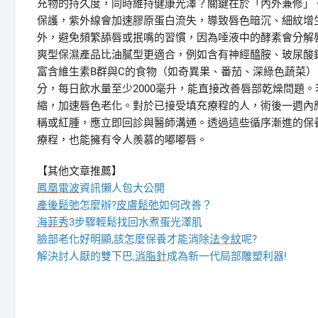
充物的持久度，同時維持健康光澤？關鍵在於「內外兼修」
保護，紫外線會加速膠原蛋白流失，導致唇色暗沉、細紋增生
外，避免頻繁舔唇或抿嘴的習慣，因為唾液中的酵素會分解
爽型保濕產品比油膩型更適合，例如含有神經醯胺、玻尿酸
富含維生素B群與C的食物（如奇異果、番茄、深綠色蔬菜
分，每日飲水量至少2000毫升，能直接改善唇部乾燥問題
縮，加速唇色老化。對於已接受填充療程的人，術後一週內
稱或紅腫，應立即回診與醫師溝通。透過這些循序漸進的保
療程，也能擁有令人羨慕的嘟嘟唇。
【其他文章推薦】
鳳凰電波
資訊懶人包大公開
產後鬆弛
怎麼辦?
皮膚鬆弛
如何改善？
海菲秀
3步驟輕鬆找回水煮蛋光澤肌
臉部老化好明顯,該怎麼保養才能消除
法令紋
呢?
解決討人厭的雙下巴,
消脂針
成為新一代局部雕塑利器!