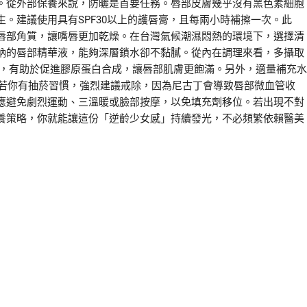
。從外部保養來說，防曬是首要任務。唇部皮膚幾乎沒有黑色素細胞
。建議使用具有SPF30以上的護唇膏，且每兩小時補擦一次。此
唇部角質，讓嘴唇更加乾燥。在台灣氣候潮濕悶熱的環境下，選擇清
鈉的唇部精華液，能夠深層鎖水卻不黏膩。從內在調理來看，多攝取
），有助於促進膠原蛋白合成，讓唇部肌膚更飽滿。另外，適量補充水
。若你有抽菸習慣，強烈建議戒除，因為尼古丁會導致唇部微血管收
應避免劇烈運動、三溫暖或臉部按摩，以免填充劑移位。若出現不對
養策略，你就能讓這份「逆齡少女感」持續發光，不必頻繁依賴醫美