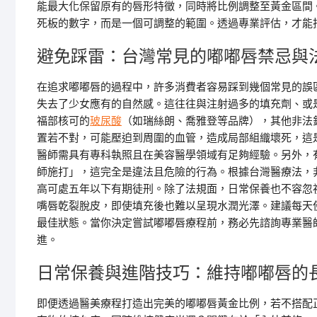
能最大化保留原有的唇形特徵，同時將比例調整至黃金區間
死板的數字，而是一個可調整的範圍。透過專業評估，才能
避免踩雷：台灣常見的嘟嘟唇禁忌與
在追求嘟嘟唇的過程中，許多消費者容易踩到幾個常見的誤
失去了少女應有的自然感。這往往與注射過多的填充劑、或
福部核可的
玻尿酸
（如瑞絲朗、喬雅登等品牌），其他非法
置若不對，可能壓迫到周圍的血管，造成局部組織壞死，這
醫師需具有專科執照且在美容醫學領域有足夠經驗。另外，
師施打」，這完全是違法且危險的行為。根據台灣醫療法，
高可處五年以下有期徒刑。除了法規面，日常保養也不容忽
嘴唇乾裂脫皮，即使填充後也難以呈現水潤光澤。建議每天
最佳狀態。當你決定嘗試嘟嘟唇療程前，務必先諮詢專業醫
進。
日常保養與進階技巧：維持嘟嘟唇的
即便透過醫美療程打造出完美的嘟嘟唇黃金比例，若不搭配