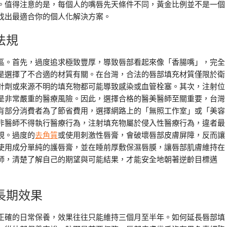
。值得注意的是，每個人的嘴唇先天條件不同，黃金比例並不是一個
找出最適合你的個人化解決方案。
法規
區。首先，過度追求極致豐厚，導致唇部看起來像「香腸嘴」，完全
是選擇了不合適的材質有關。在台灣，合法的唇部填充材質僅限於衛
針劑或來源不明的填充物都可能導致感染或血管栓塞。其次，注射位
是非常嚴重的醫療風險。因此，選擇合格的醫美醫師至關重要，台灣
有部分消費者為了節省費用，選擇網路上的「無照工作室」或「美容
非醫師不得執行醫療行為，注射填充物屬於侵入性醫療行為，違者最
視。過度的
去角質
或使用刺激性唇膏，會破壞唇部皮膚屏障，反而讓
使用成分單純的護唇膏，並在睡前厚敷保濕唇膜，讓唇部肌膚維持在
師，清楚了解自己的期望與可能結果，才能安全地朝著逆齡目標邁
長期效果
正確的日常保養，效果往往只能維持三個月至半年。如何延長唇部填