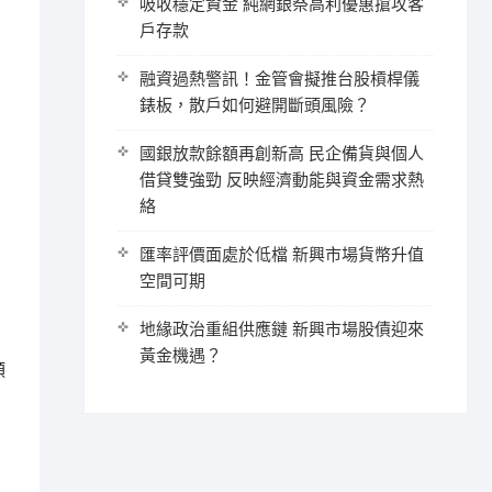
吸收穩定資金 純網銀祭高利優惠搶攻客
戶存款
融資過熱警訊！金管會擬推台股槓桿儀
錶板，散戶如何避開斷頭風險？
國銀放款餘額再創新高 民企備貨與個人
借貸雙強勁 反映經濟動能與資金需求熱
絡
匯率評價面處於低檔 新興市場貨幣升值
空間可期
地緣政治重組供應鏈 新興市場股債迎來
，
黃金機遇？
類
，