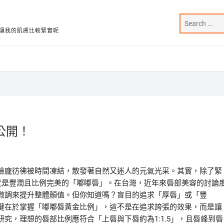
讓我的肌膚比較緊實呢
公開！
臉龐彷彿被時間凍結，散發著自然又迷人的元氣光采。其實，除了緊
就是豐潤且比例完美的「嘟嘟唇」。在台灣，近年來唇部美容的討論
微調來提升整體顏值。但你知道嗎？盲目的追求「厚唇」或「豐
鍵在於掌握「嘟嘟唇黃金比例」，這不是在追求誇張的效果，而是讓
究，理想的唇部比例應符合「上唇與下唇約為1:1.5」，且唇峰到唇