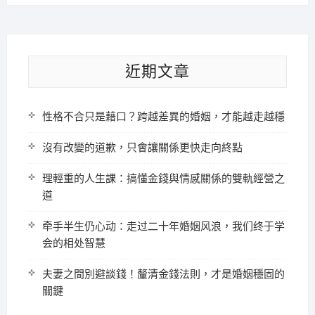
近期文章
性格不合只是藉口？跨越差異的婚姻，才能越走越穩
沒有改變的道歉，只會讓關係更快走向終點
理輕重的人生課：搞懂金錢與情感關係的雙軌經營之
道
牵手半生仍心动：走过二十年婚姻风浪，我们终于学
会的相处智慧
夫妻之間別避談錢！釐清金錢法則，才是婚姻穩固的
關鍵