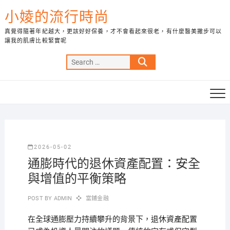
Skip
小婈的流行時尚
to
content
真覺得隨著年紀越大，更該好好保養，才不會看起來很老，有什麼醫美撇步可以
讓我的肌膚比較緊實呢
Search
…
2026-05-02
通膨時代的退休資產配置：安全
與增值的平衡策略
POST BY
ADMIN
當鋪金融
在全球通膨壓力持續攀升的背景下，退休資產配置