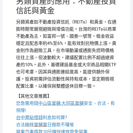
另類資產的應用：不動產投資
信託與黃金
另類資產如不動產投資信託（REITs）和黃金，在通
膨時期常展現避險與增值功能。台灣的REITs以商業
不動產為主，如富邦一號、國泰一號等，租金收益
穩定且配息率約4%至6%，能有效對抗物價上漲。黃
金則作為避險工具，在市場動盪或通膨失控時價格
往往上漲，但波動較大，建議配置比例不超過總資
產的10%。此外，基礎建設基金或大宗商品相關ETF
也可考慮，因其與通膨連結度高，能提供額外保
護。投資前需評估流動性與持有成本，並定期檢視
配置比重，以確保與整體退休目標一致。
【其他文章推薦】
您急需用錢
中山區當舖
,
大同區當舖
安全、合法、有
保障!
台中票貼借錢
利息如何算?
合法
楠梓當舖當
日撥款不囉唆
屏東汽車借款
10分鐘快速放款免留車