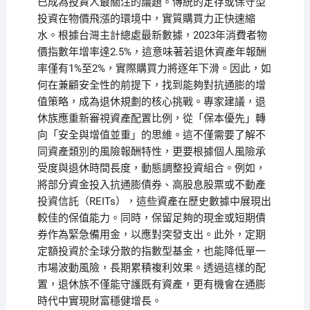
已成為投資人最關注的議題。傳統的定存或保守型
投資在物價飛漲的環境中，實質購買力正快速縮
水。根據台灣主計總處最新數據，2023年消費者物
價指數年增率達2.5%，這意味著若退休資產年報酬
率僅有1%至2%，實際購買力將逐年下滑。因此，如
何在兼顧安全性的前提下，找到能夠對抗通膨的增
值策略，成為退休規劃的核心挑戰。專家建議，退
休族應重新審視資產配置比例，從「保本優先」轉
向「安全與增值並重」的思維。這不僅需要了解不
同資產類別的風險報酬特性，更要根據個人風險承
受度與退休時間長度，動態調整投資組合。例如，
將部分資金投入抗通膨債券、高股息股票或不動產
投資信託（REITs），這些資產在歷史數據中展現出
較佳的保值能力。同時，保留足夠的現金或短期債
券作為緊急備用金，以應對突發支出。此外，定期
定額投資於全球分散的指數型基金，也能降低單一
市場波動風險，長期累積複利效果。透過這樣的配
置，退休族不僅能守護既有資產，更有機會在通膨
時代中實現財富穩健增長。