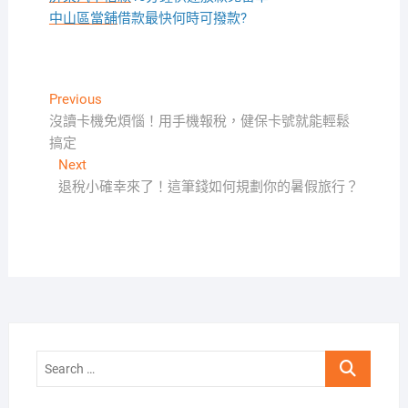
中山區當舖
借款最快何時可撥款?
文
Previous
Previous
post:
沒讀卡機免煩惱！用手機報稅，健保卡號就能輕鬆
章
搞定
導
Next
Next
覽
post:
退稅小確幸來了！這筆錢如何規劃你的暑假旅行？
Search
…