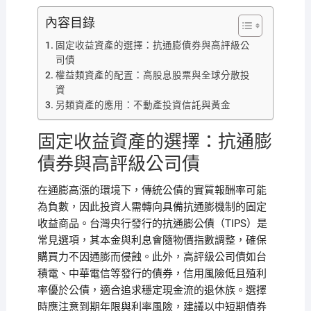
內容目錄
固定收益資產的選擇：抗通膨債券與高評級公
司債
權益類資產的配置：高股息股票與全球分散投
資
另類資產的應用：不動產投資信託與黃金
固定收益資產的選擇：抗通膨
債券與高評級公司債
在通膨高漲的環境下，傳統公債的實質報酬率可能
為負數，因此投資人需轉向具備抗通膨機制的固定
收益商品。台灣央行發行的抗通膨公債（TIPS）是
常見選項，其本金與利息會隨物價指數調整，確保
購買力不因通膨而侵蝕。此外，高評級公司債如台
積電、中華電信等發行的債券，信用風險低且殖利
率優於公債，適合追求穩定現金流的退休族。選擇
時應注意到期年限與利率風險，建議以中短期債券