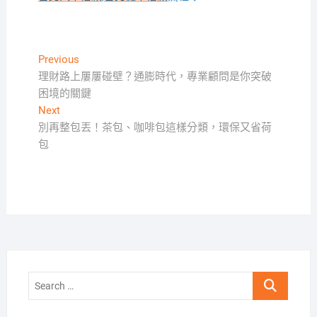
文
Previous
Previous
post:
理財路上屢屢碰壁？通膨時代，專業顧問是你突破
章
困境的關鍵
導
Next
Next
覽
post:
別再整包丟！茶包、咖啡包這樣分類，環保又省荷
包
Search
…