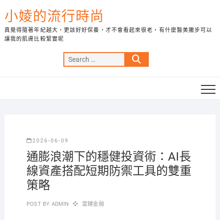
Skip
小婈的流行時尚
to
content
真覺得隨著年紀越大，更該好好保養，才不會看起來很老，有什麼醫美撇步可以
讓我的肌膚比較緊實呢
Search
…
2026-06-09
通膨浪潮下的穩健投資術：AI長
線資產搭配短期防禦工具的雙重
策略
POST BY
ADMIN
當鋪金融