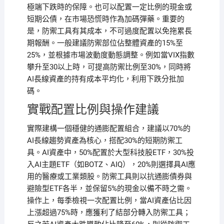
極端下跌時的保障。也可以配置一定比例的現金或
短期公債，在市場恐慌時作為加碼彈藥。重要的
是，防禦工具有其成本，不可過度配置以免拖累長
期報酬。一般建議防禦部位佔整體資產的15%至
25%，並根據市場波動度動態調整。例如當VIX指數
攀升至30以上時，可提高防禦比例至30%，同時將
AI長線資產的持有成本平均化，利用下跌分批加
碼。
實戰配置比例與操作建議
實際建構一個穩健的通膨配置組合，建議以70%的
AI長線趨勢資產為核心，搭配30%的短期防禦工
具。AI資產中，50%配置於大型科技股ETF，30%投
入AI主題ETF（如BOTZ、AIQ），20%則選擇具AI應
用的醫療或工業類股。防禦工具則以抗通膨債券與
避險型ETF各半，並保留5%的現金以備不時之需。
操作上，每季檢視一次配置比例，當AI資產佔比因
上漲超過75%時，應獲利了結部分轉入防禦工具；