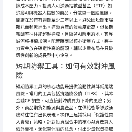
嫁成本壓力。投資人可透過指數型基金（ETF）如
追蹤AI與機器人指數的商品，分散單一個股風險。
關鍵在於持有週期至少三年以上，避免因短期市場
雜訊而頻繁進出。這類資產的波動度雖高，但長期
報酬率往往能超越通膨，且隨著AI應用落地，其護
城河將持續加深。配置時應以核心衛星方式，將主
力資金放在確定性高的龍頭，輔以少量布局在具破
壞性創新的成長型中小企業。
短期防禦工具：如何有效對沖風
險
短期防禦工具的核心功能是提供流動性與降低尾端
風險。常用的工具包括抗通膨公債（TIPS），其本
金隨CPI調整，可直接對沖購買力下降的風險；另
外，商品期貨如能源與農產品，在供給衝擊導致通
膨時往往有出色表現。操作上建議採用「保護性買
入賣權」策略，針對投資組合中的核心AI資產買入
價外賣權，類似買保險的概念，付出少量保費換取