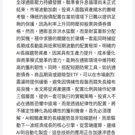
全球通膨壓力持續發酵，聯準會升息循環尚未正式
結束，市場波動加劇，投資人面臨資產縮水的嚴峻
考驗。傳統的股債配置在當前環境下已難以提供足
夠的保護，因為利率上升同時壓抑股票與債券價
格。然而，通膨並非洪水猛獸，而是財富重新分配
的契機。穩中求勝的關鍵在於建構一套能同時捕捉
長期成長動能與抵禦短期波動的配置框架。明確的
AI長線趨勢資產，因其具有生產力提升、成本優化
與商業模式變革的潛力，能夠在通膨環境中維持較
高的獲利韌性。同時，搭配短期防禦工具，如抗通
膨債券、商品期貨或避險型ETF，可以在市場劇烈
震盪時提供緩衝，避免因情緒性殺盤而錯失長線布
局良機。本文將從資產選擇、配置比例與操作紀律
三個層面，提供一套可執行的實戰策略。投資人不
必在通膨恐懼中退場，而是透過紀律性的配置，將
不確定性轉化為結構性的獲利機會。首先必須理
解，AI相關產業的長線趨勢並非短線題材，而是驅
動下一波經濟成長的核心引擎。從雲端運算、邊緣
AI到自動化製造，這些技術的應用正在加速滲透各