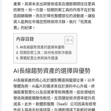
產業，其資本支出與營收成長在通膨期間往往更具
防禦性。另一方面，短期防禦工具的作用不在於製
造超額報酬，而在於降低整體部位的波動度，讓投
資人能夠在市場恐慌時保持冷靜，執行「低買高
賣」的紀律。
內容目錄
AI長線趨勢資產的選擇與優勢
短期防禦工具：如何有效對沖風險
實戰配置比例與操作建議
AI長線趨勢資產的選擇與優勢
AI長線資產的核心在於選對賽道與龍頭企業。以半
導體為例，AI晶片的需求來自於資料中心升級、終
端裝置智慧化以及自駕車等新興應用，這些領域的
營收與通膨關聯性較低，反而隨技術滲透率提升而
成長。此外，軟體即服務（SaaS）公司因具有經常
性收入與高毛利率特質，在通膨環境下能較好地轉