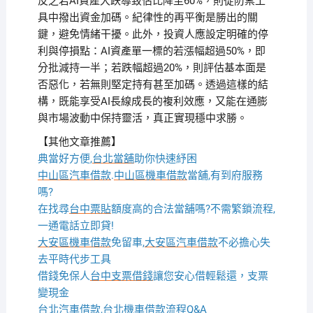
反之若AI資產大跌導致佔比降至60%，則從防禦工
具中撥出資金加碼。紀律性的再平衡是勝出的關
鍵，避免情緒干擾。此外，投資人應設定明確的停
利與停損點：AI資產單一標的若漲幅超過50%，即
分批減持一半；若跌幅超過20%，則評估基本面是
否惡化，若無則堅定持有甚至加碼。透過這樣的結
構，既能享受AI長線成長的複利效應，又能在通膨
與市場波動中保持靈活，真正實現穩中求勝。
【其他文章推薦】
典當好方便,
台北當舖
助你快速紓困
中山區汽車借款
.
中山區機車借款
當舖,有到府服務
嗎?
在找尋
台中票貼
額度高的合法當舖嗎?不需繁鎖流程,
一通電話立即貸!
大安區機車借款
免留車,
大安區汽車借款
不必擔心失
去平時代步工具
借錢免保人
台中支票借錢
讓您安心借輕鬆還，支票
變現金
台北汽車借款
,
台北機車借款
流程Q&A