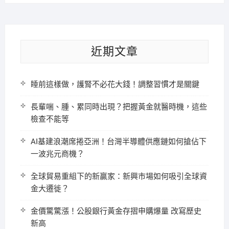
近期文章
睡前這樣做，護腎不必花大錢！調整習慣才是關鍵
長輩喘、腫、累同時出現？把握黃金就醫時機，這些
檢查不能等
AI基建浪潮席捲亞洲！台灣半導體供應鏈如何搶佔下
一波兆元商機？
全球貿易重組下的新贏家：新興市場如何吸引全球資
金大遷徙？
金價驚驚漲！公股銀行黃金存摺申購爆量 改寫歷史
新高