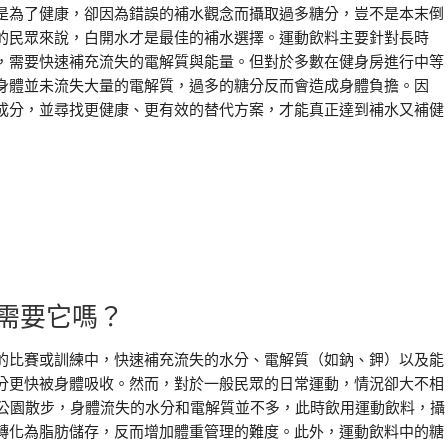
是為了健康，卻因為錯誤的補水觀念而攝取過多糖分，豈不是本末倒
的民眾來說，白開水才是最佳的補水選擇。運動飲料主要針對長時
，需要快速補充流失的電解質與能量。但對於多數在健身房進行中等
身體並未流失大量的電解質，過多的糖分反而會造成身體負擔。因
成分，並尋找更健康、更有效的替代方案，才能真正達到補水又補健
需要它嗎？
的比賽或訓練中，快速補充流失的水分、電解質（如鈉、鉀）以及能
分更快被身體吸收。然而，對於一般民眾的日常運動，情況卻大不相
去公園散步，身體流失的水分和電解質並不多，此時飲用運動飲料，攝
轉化為脂肪儲存，反而增加體重管理的難度。此外，運動飲料中的糖