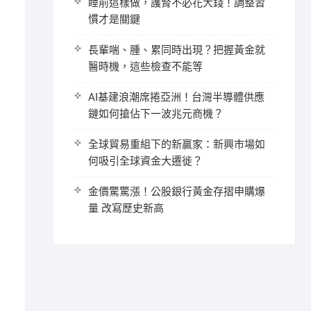
睡前這樣做，護腎不必花大錢！調整習
慣才是關鍵
長輩喘、腫、累同時出現？把握黃金就
醫時機，這些檢查不能等
AI基建浪潮席捲亞洲！台灣半導體供應
鏈如何搶佔下一波兆元商機？
全球貿易重組下的新贏家：新興市場如
何吸引全球資金大遷徙？
金價驚驚漲！公股銀行黃金存摺申購爆
量 改寫歷史新高