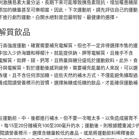
刺激胰島素大量分泌，長期下來可能導致胰島素阻抗，增加罹患糖尿
添加的糖量甚至可樂相當。因此，下次運動前，請先評估自己的運動
下進行劇烈運動，白開水絕對是您最明智、最健康的選擇。
解質飲品
行高強度運動，確實需要補充電解質，但也不一定非得選擇市售的運
中加入少許海鹽和檸檬汁，就能提供鈉、鉀等電解質，且幾乎不含
電解質，如鉀、鎂、鈣等，且熱量與糖分遠低於運動飲料。此外，食
分與電解質。對於運動後感到疲勞，需要補充能量的人來說，可以選
恢復，且不含任何添加糖。這些天然的補水方式，不僅能避免攝取過
養成閱讀營養標示的習慣，選擇無糖或低糖的飲品，才能確保運動補
在運動前、中、後都進行補水，但不要一次喝太多，以免造成腸胃不
，每15至20分鐘補充100至200毫升的水；運動後，則根據體重減少
細閱讀營養標示，選擇含糖量較低的產品，或是將運動飲料稀釋後飲