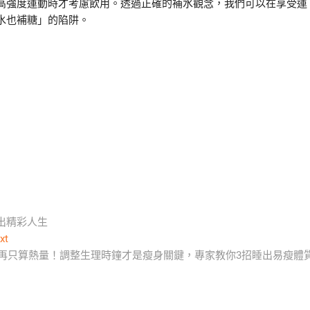
高強度運動時才考慮飲用。透過正確的補水觀念，我們可以在享受運
水也補糖」的陷阱。
出精彩人生
Next
xt
post:
再只算熱量！調整生理時鐘才是瘦身關鍵，專家教你3招睡出易瘦體