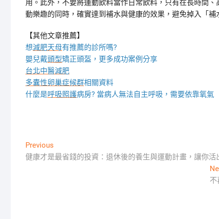
用。此外，不要將運動飲料當作日常飲料，只有在長時間、
動樂趣的同時，確實達到補水與健康的效果，避免掉入「補
【其他文章推薦】
想
減肥天母
有推薦的診所嗎?
嬰兒戴
頭型
矯正頭盔，更多成功案例分享
台北中醫減肥
多囊性卵巢症候群
相關資料
什麼是
呼吸照護
病房? 當病人無法自主呼吸，需要依靠氧氣
文
Previous
Previous
post:
健康才是最省錢的投資：退休後的養生與運動計畫，讓你活
章
Ne
導
不
覽