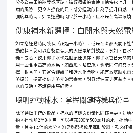
分多為高果糖糖漿或蔗糖，這類精緻糖會使血糖快速上升，
病的風險。更令人擔憂的是，部分運動飲料為了提升口感，
強度與時間，如果運動時間少於一小時，且不是在高溫環境
健康補水新選擇：白開水與天然電
如果您運動時間較長（超過一小時），或是在炎熱天氣下進
動飲料。您可以自製更健康的天然電解質飲品，例如，在水
糖。或者，飲用椰子水也是個絕佳選擇，椰子水富含天然的
用一些含水量高的水果，如西瓜、哈密瓜，也能同時補充水
擇一根香蕉，它富含鉀離子和碳水化合物，能有效幫助肌肉
多糖分，還能提供更多元的營養素，對身體健康更有益處。
水的同時，不讓健康亮紅燈。
聰明運動補水：掌握關鍵時機與份量
除了選擇正確的飲品，補水的時機與份量也同樣重要。建議
適。運動前2至3小時，可以補充300至500毫升的水；運動中
量，補充1.5倍的水分。如果您選擇飲用運動飲料，務必仔