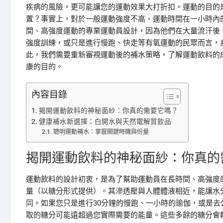
疾病的風險，更可能讓您的運動效果大打折扣。運動的目的
置？事實上，對於一般運動強度不高、運動時間在一小時內
間、高強度運動的專業運動員設計，因為他們在大量流汗後
強度訓練，或只是進行慢跑、快走等有氧運動的民眾而言，
此，我們需要重新審視運動後的補水策略，了解運動飲料的
康的目的。
內容目錄
揭開運動飲料的神秘面紗：你真的需要它嗎？
健康補水新選擇：白開水與天然電解質飲品
聰明運動補水：掌握關鍵時機與份量
揭開運動飲料的神秘面紗：你真的
運動飲料的設計初衷，是為了幫助運動員在長時間、高強度
量（以糖分形式提供）。其滲透壓與人體體液相近，能讓水
同。如果您只是進行30分鐘的慢跑、一小時的瑜伽，或是
取的糖分可能遠超過您實際需要的能量。這些多餘的糖分會