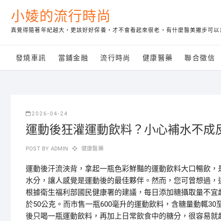
Skip
小婈的流行時尚
to
content
真覺得隨著年紀越大，更該好好保養，才不會看起來很老，有什麼醫美撇步可以
發燒車訊
當鋪金融
流行時尚
健康醫藥
聯合徵信
2026-04-24
運動後狂灌運動飲料？小心補水不成
POST BY
ADMIN
健康醫藥
運動後汗流浹背，拿起一瓶色彩鮮豔的運動飲料大口暢飲，
水分，讓人感覺是運動後的最佳夥伴。然而，您可曾想過，
根據衛生福利部國民健康署的建議，每日添加糖攝取量不宜超
於50公克。而市售一瓶600毫升的運動飲料，含糖量動輒3
後只喝一瓶運動飲料，再加上日常飲食中的糖分，很容易就