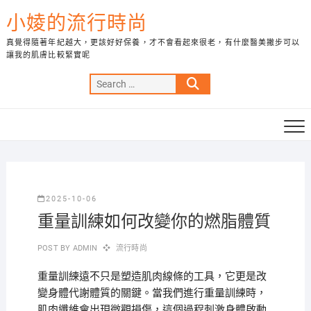
Skip
小婈的流行時尚
to
content
真覺得隨著年紀越大，更該好好保養，才不會看起來很老，有什麼醫美撇步可以
讓我的肌膚比較緊實呢
Search
…
2025-10-06
重量訓練如何改變你的燃脂體質
POST BY
ADMIN
流行時尚
重量訓練遠不只是塑造肌肉線條的工具，它更是改
變身體代謝體質的關鍵。當我們進行重量訓練時，
肌肉纖維會出現微觀損傷，這個過程刺激身體啟動