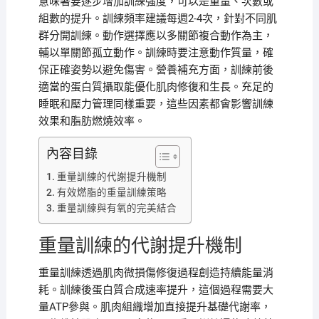
意味著要逐步增加訓練強度，可以是重量、次數或
組數的提升。訓練頻率建議每週2-4次，針對不同肌
群分開訓練。動作選擇應以多關節複合動作為主，
輔以單關節孤立動作。訓練時要注意動作質量，確
保正確姿勢以避免傷害。營養補充方面，訓練前後
適當的蛋白質攝取能優化肌肉修復和生長。充足的
睡眠和壓力管理同樣重要，這些因素都會影響訓練
效果和脂肪燃燒效率。
內容目錄
重量訓練的代謝提升機制
有效燃脂的重量訓練策略
重量訓練與有氧的完美結合
重量訓練的代謝提升機制
重量訓練透過肌肉微損傷修復過程創造持續能量消
耗。訓練後蛋白質合成速率提升，這個過程需要大
量ATP參與。肌肉組織增加直接提升基礎代謝率，