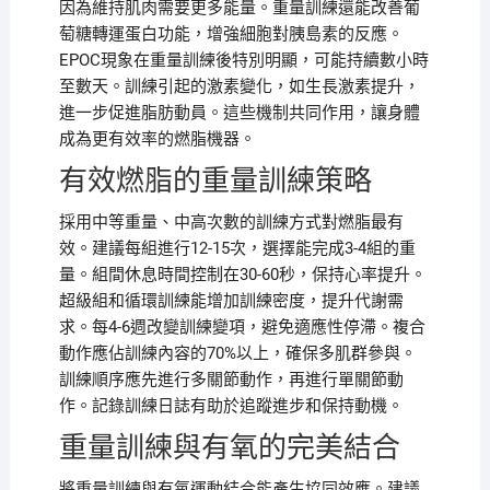
因為維持肌肉需要更多能量。重量訓練還能改善葡
萄糖轉運蛋白功能，增強細胞對胰島素的反應。
EPOC現象在重量訓練後特別明顯，可能持續數小時
至數天。訓練引起的激素變化，如生長激素提升，
進一步促進脂肪動員。這些機制共同作用，讓身體
成為更有效率的燃脂機器。
有效燃脂的重量訓練策略
採用中等重量、中高次數的訓練方式對燃脂最有
效。建議每組進行12-15次，選擇能完成3-4組的重
量。組間休息時間控制在30-60秒，保持心率提升。
超級組和循環訓練能增加訓練密度，提升代謝需
求。每4-6週改變訓練變項，避免適應性停滯。複合
動作應佔訓練內容的70%以上，確保多肌群參與。
訓練順序應先進行多關節動作，再進行單關節動
作。記錄訓練日誌有助於追蹤進步和保持動機。
重量訓練與有氧的完美結合
將重量訓練與有氧運動結合能產生協同效應。建議