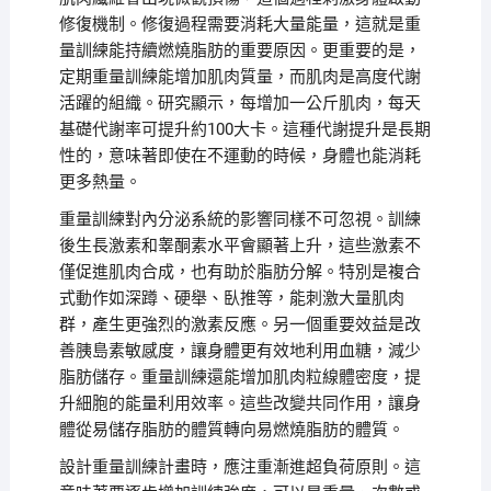
修復機制。修復過程需要消耗大量能量，這就是重
量訓練能持續燃燒脂肪的重要原因。更重要的是，
定期重量訓練能增加肌肉質量，而肌肉是高度代謝
活躍的組織。研究顯示，每增加一公斤肌肉，每天
基礎代謝率可提升約100大卡。這種代謝提升是長期
性的，意味著即使在不運動的時候，身體也能消耗
更多熱量。
重量訓練對內分泌系統的影響同樣不可忽視。訓練
後生長激素和睾酮素水平會顯著上升，這些激素不
僅促進肌肉合成，也有助於脂肪分解。特別是複合
式動作如深蹲、硬舉、臥推等，能刺激大量肌肉
群，產生更強烈的激素反應。另一個重要效益是改
善胰島素敏感度，讓身體更有效地利用血糖，減少
脂肪儲存。重量訓練還能增加肌肉粒線體密度，提
升細胞的能量利用效率。這些改變共同作用，讓身
體從易儲存脂肪的體質轉向易燃燒脂肪的體質。
設計重量訓練計畫時，應注重漸進超負荷原則。這