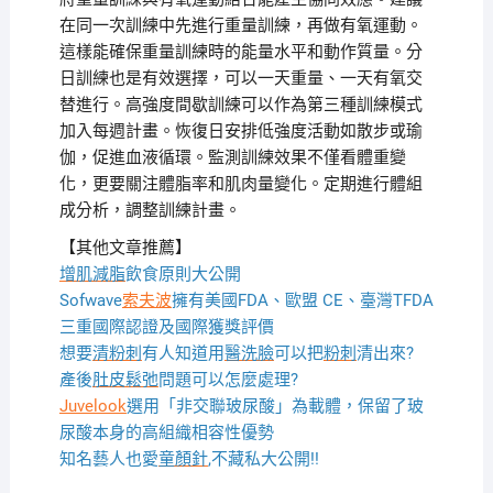
在同一次訓練中先進行重量訓練，再做有氧運動。
這樣能確保重量訓練時的能量水平和動作質量。分
日訓練也是有效選擇，可以一天重量、一天有氧交
替進行。高強度間歇訓練可以作為第三種訓練模式
加入每週計畫。恢復日安排低強度活動如散步或瑜
伽，促進血液循環。監測訓練效果不僅看體重變
化，更要關注體脂率和肌肉量變化。定期進行體組
成分析，調整訓練計畫。
【其他文章推薦】
增肌減脂
飲食原則大公開
Sofwave
索夫波
擁有美國FDA、歐盟 CE、臺灣TFDA
三重國際認證及國際獲獎評價
想要
清粉刺
有人知道用
醫洗臉
可以把
粉刺
清出來?
產後
肚皮鬆弛
問題可以怎麼處理?
Juvelook
選用「非交聯玻尿酸」為載體，保留了玻
尿酸本身的高組織相容性優勢
知名藝人也愛
童顏針
,不藏私大公開!!