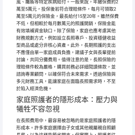
風、癱瘓等特定疾病給付。一般來說，年繳保費約2
萬至5萬元，投保後若符合理賠條件，每月可領取2
萬至5萬元的保險金，最長給付15至20年。雖然保費
不低，但相較於每月數萬元的照護開銷，保險金能
有效填補資金缺口。除了保險，家庭也應考慮其他
財務規劃方式，例如設立長照專戶、投資穩健收益
型商品或處分非核心資產。此外，長期照護的支出
不應僅由單一家庭成員負擔，建議子女與長輩提前
討論，共同分攤費用。值得注意的是，長照保險的
理賠條件較為嚴格，購買前務必詳細閱讀條款，並
諮詢專業顧問，以確保符合未來需求。透過保險與
多元財務工具，能讓家庭在面臨長照需求時，不至
於陷入經濟危機。
家庭照護者的隱形成本：壓力與
犧牲不容忽視
在長照費用中，最容易被忽略的是家庭照護者的隱
形成本。許多家庭選擇由子女或其他親屬親自照顧