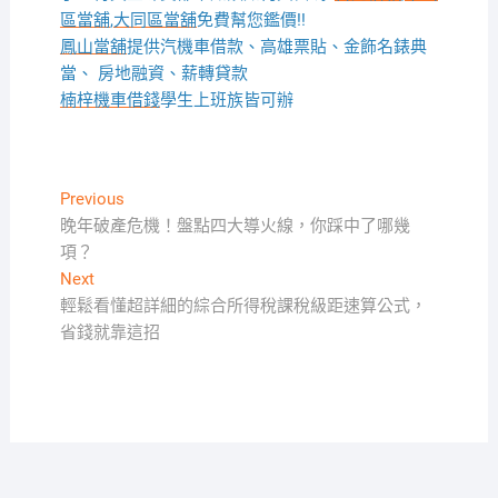
區當舖
,
大同區當舖
免費幫您鑑價!!
鳳山當舖
提供汽機車借款、高雄票貼、金飾名錶典
當、 房地融資、薪轉貸款
楠梓機車借錢
學生上班族皆可辦
文
Previous
Previous
post:
晚年破產危機！盤點四大導火線，你踩中了哪幾
章
項？
導
Next
Next
覽
post:
輕鬆看懂超詳細的綜合所得稅課稅級距速算公式，
省錢就靠這招