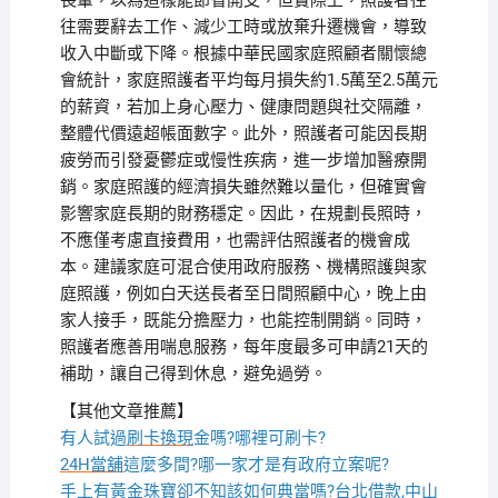
長輩，以為這樣能節省開支，但實際上，照護者往
往需要辭去工作、減少工時或放棄升遷機會，導致
收入中斷或下降。根據中華民國家庭照顧者關懷總
會統計，家庭照護者平均每月損失約1.5萬至2.5萬元
的薪資，若加上身心壓力、健康問題與社交隔離，
整體代價遠超帳面數字。此外，照護者可能因長期
疲勞而引發憂鬱症或慢性疾病，進一步增加醫療開
銷。家庭照護的經濟損失雖然難以量化，但確實會
影響家庭長期的財務穩定。因此，在規劃長照時，
不應僅考慮直接費用，也需評估照護者的機會成
本。建議家庭可混合使用政府服務、機構照護與家
庭照護，例如白天送長者至日間照顧中心，晚上由
家人接手，既能分擔壓力，也能控制開銷。同時，
照護者應善用喘息服務，每年度最多可申請21天的
補助，讓自己得到休息，避免過勞。
【其他文章推薦】
有人試過
刷卡換現
金嗎?哪裡可刷卡?
24H當舖
這麼多間?哪一家才是有政府立案呢?
手上有黃金珠寶卻不知該如何典當嗎?
台北借款
,
中山