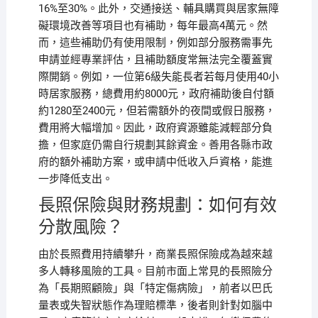
16%至30%。此外，交通接送、輔具購買與居家無障
礙環境改善等項目也有補助，每年最高4萬元。然
而，這些補助仍有使用限制，例如部分服務需事先
申請並經專業評估，且補助額度常無法完全覆蓋實
際開銷。例如，一位第6級失能長者若每月使用40小
時居家服務，總費用約8000元，政府補助後自付額
約1280至2400元，但若需額外的夜間或假日服務，
費用將大幅增加。因此，政府資源雖能減輕部分負
擔，但家庭仍需自行規劃其餘資金。善用各縣市政
府的額外補助方案，或申請中低收入戶資格，能進
一步降低支出。
長照保險與財務規劃：如何有效
分散風險？
由於長照費用持續攀升，商業長照保險成為越來越
多人轉移風險的工具。目前市面上常見的長照險分
為「長期照顧險」與「特定傷病險」，前者以巴氏
量表或失智狀態作為理賠標準，後者則針對如腦中