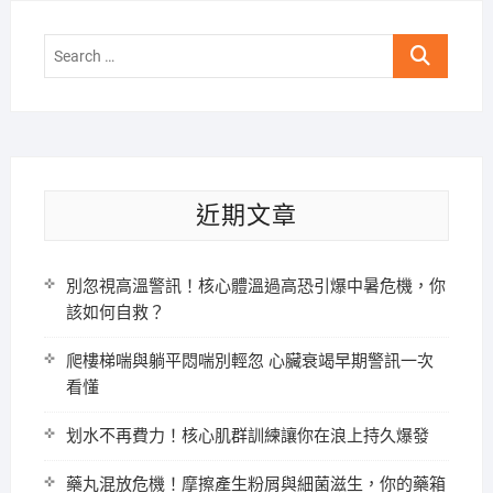
Search
…
近期文章
別忽視高溫警訊！核心體溫過高恐引爆中暑危機，你
該如何自救？
爬樓梯喘與躺平悶喘別輕忽 心臟衰竭早期警訊一次
看懂
划水不再費力！核心肌群訓練讓你在浪上持久爆發
藥丸混放危機！摩擦產生粉屑與細菌滋生，你的藥箱