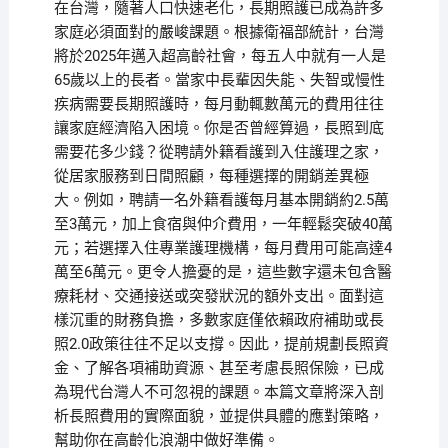
在台灣，隨著人口快速老化，長期照護已成為許多
家庭必須面對的嚴峻課題。根據衛福部統計，台灣
將於2025年邁入超高齡社會，每五人中就有一人是
65歲以上的長者。當家中長輩因失能、失智或慢性
疾病需要長期照護時，每月動輒數萬元的費用往往
讓家庭經濟陷入困境。你是否曾經算過，長照到底
需要花多少錢？從聘請外籍看護到入住護理之家，
從居家服務到日間照顧，每種選擇的開銷差異極
大。例如，聘請一名外籍看護每月基本開銷約2.5萬
至3萬元，加上食宿與仲介費用，一年輕鬆突破40萬
元；若選擇入住專業護理機構，每月費用可能高達4
萬至6萬元。更令人擔憂的是，這些數字還未包含醫
療耗材、交通接送或突發狀況的額外支出。面對這
樣沉重的財務負擔，多數家庭僅依賴政府補助或長
照2.0政策往往不足以支撐。因此，提前規劃長照資
金、了解各項補助資源、甚至考慮長照保險，已成
為現代台灣人不可忽視的課題。本篇文章將深入剖
析長照費用的實際面貌，並提供具體的應對策略，
幫助你在高齡化浪潮中做好準備。