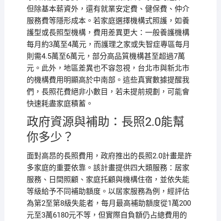
但除基本薪資外，還有就業安定費、健保費、仲介
服務費等隱形成本。若家庭選擇機構式照護，如養
護型或長照型機構，費用差異更大：一般養護機構
每月約3萬至4萬元，而護理之家或失智症專區每月
則需4.5萬至6萬元，部分高品質機構甚至超過7萬
元。此外，地區差異也不容忽視，台北市與新北市
的機構費用明顯高於中南部。這些真實數據提醒我
們，長照花費絕非小數目，若未提前規劃，可能會
快速耗盡家庭積蓄。
政府資源與補助：長照2.0能幫
你多少？
面對高昂的長照費用，政府推出的長照2.0計畫是許
多家庭的重要依靠。該計畫提供四大類服務：居家
服務、日間照顧、家庭托顧與機構住宿，並依失能
等級給予不同補助額度。以居家服務為例，經評估
為第2至第8級失能者，每月最高補助額度從1萬200
元至3萬6180元不等，但實際自負額仍占總費用的