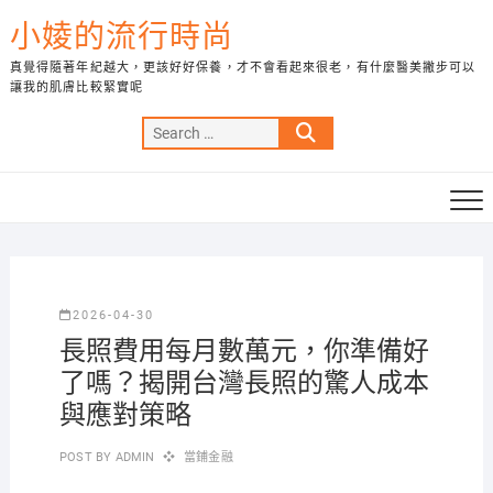
Skip
小婈的流行時尚
to
content
真覺得隨著年紀越大，更該好好保養，才不會看起來很老，有什麼醫美撇步可以
讓我的肌膚比較緊實呢
Search
…
2026-04-30
長照費用每月數萬元，你準備好
了嗎？揭開台灣長照的驚人成本
與應對策略
POST BY
ADMIN
當鋪金融