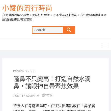
Skip
小婈的流行時尚
to
content
真覺得隨著年紀越大，更該好好保養，才不會看起來很老，有什麼醫美撇步可以
讓我的肌膚比較緊實呢
Search
…
2026-06-03
隆鼻不只變高！打造自然水滴
鼻，讓眼神自帶聚焦效果
POST BY
ADMIN
流行時尚
許多人在考慮隆鼻時，往往只把焦點放在「鼻子變