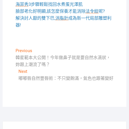
海菲秀
3步驟輕鬆找回水煮蛋光澤肌
臉部老化好明顯,該怎麼保養才能消除
法令紋
呢?
解決討人厭的雙下巴,
消脂針
成為新一代局部雕塑利
器!
文
Previous
Previous
post:
韓星範本大公開！今年做鼻子就是要自然水滴狀，
章
妳跟上潮流了嗎？
導
Next
Next
覽
post:
嘟嘟唇自然豐唇術：不只變飽滿，氣色也跟著變好