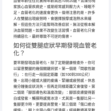
血管年齡往往比實際年齡高出10到20歲。如果你有
家族心血管疾病史，或是經常感到壓力大、睡眠不
足，血管老化的速度會更快。值得注意的是，許多
人在雙腿出現疲勞時，會選擇按摩或泡熱水來緩
解，但這些方法只能暫時改善症狀，無法從根本解
決血管問題。如果不改變生活習慣，血管老化只會
持續惡化，最終導致不可逆的傷害。
如何從雙腿症狀早期發現血管老
化？
要早期發現血管老化，除了定期健康檢查外，你可
以留意雙腿的幾個關鍵訊號。第一個是「間歇性跛
行」：在行走一段固定距離（如100到200公尺）
後，出現小腿或大腿的痠痛、緊繃或疲勞感，休息
幾分鐘後症狀消失，但再走同樣距離又會復發。第
二個是「腳部膚色和溫度改變」：腳部皮膚變得蒼
白或發紫，觸摸時感覺冰涼，尤其是一隻腳比另一
隻腳更冷時，更要提高警覺。第三個是「傷口癒合
緩慢」：腳上出現小傷口或潰瘍，經過數週甚至數