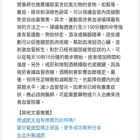
營養師也推薦攝取富含抗氧化物的食物，如藍莓、
番茄、綠茶和深綠色蔬菜，可以保護血管內皮細胞
免受自由基傷害。其次，運動是改善血液循環最有
效的方法之一。建議每週進行至少150分鐘的中等強
度有氧運動，例如快走、游泳或騎腳踏車，這些運
動可以促進腿部肌肉收縮，幫助血液迴流心臟，並
刺激血管新生。對於已經有腿部疲勞症狀的人，可
以從每天10到15分鐘的散步開始，逐漸增加時間和
強度。另外，戒菸和限制酒精攝取也是關鍵，因為
吸菸會讓血管收縮，酒精則會影響血壓穩定。最
後，保持充足睡眠和減輕壓力，也能降低體內的皮
質醇水平，減少血管發炎。如果你已經有嚴重症
狀，務必諮詢醫師，可能需要藥物或介入治療來改
善血管阻塞。
【其他文章推薦】
想
減肥天母
有推薦的診所嗎?
嬰兒戴
頭型
矯正頭盔，更多成功案例分享
台北中醫減肥