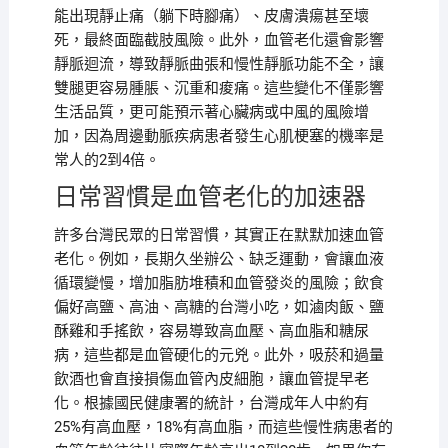
能出現靜止痛（躺下時腳痛）、皮膚潰瘍甚至壞
死，最終面臨截肢風險。此外，血管老化還會影響
靜脈迴流，導致靜脈曲張和慢性靜脈功能不全，讓
雙腿更容易腫脹、沉重和痠痛。這些變化不僅影響
生活品質，更可能預示著心臟病或中風的風險增
加，因為周邊動脈疾病患者發生心肌梗塞的機率是
常人的2到4倍。
日常習慣是血管老化的加速器
許多台灣民眾的日常習慣，其實正在默默加速血管
老化。例如，長期久坐辦公、缺乏運動，會讓血液
循環變慢，增加脂肪堆積和血管發炎的風險；飲食
偏好高鹽、高油、高糖的台灣小吃，如滷肉飯、鹽
酥雞和手搖飲，容易導致高血壓、高血脂和糖尿
病，這些都是血管硬化的元兇。此外，吸菸和過量
飲酒也會直接損傷血管內皮細胞，讓血管提早老
化。根據國民健康署的統計，台灣成年人中約有
25%有高血壓，18%有高血脂，而這些慢性病患者的