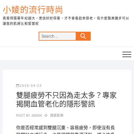
Skip
小婈的流行時尚
to
content
真覺得隨著年紀越大，更該好好保養，才不會看起來很老，有什麼醫美撇步可以
讓我的肌膚比較緊實呢
Search
…
2026-04-23
雙腿疲勞不只因為走太多？專家
揭開血管老化的隱形警訊
POST BY
ADMIN
健康醫藥
你是否經常感到雙腿沉重、容易疲勞，即使沒有長