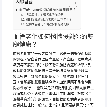
內容目錄
血管老化如何悄悄侵蝕你的雙腿健康？
日常習慣是血管老化的加速器
如何從雙腿症狀早期發現血管老化？
逆轉血管老化：從飲食和運動開始
血管老化如何悄悄侵蝕你的雙
腿健康？
血管老化並非一夜之間發生，它是一個緩慢而持續
的過程。當血管內壁因高血壓、高血脂、糖尿病或
吸菸等因素受損時，膽固醇和脂肪會逐漸堆積，形
成動脈粥狀硬化斑塊。這些斑塊會讓血管壁變厚、
失去彈性，就像老化的橡皮管一樣脆弱且容易阻
塞。當腿部動脈嚴重狹窄時，血液供應不足會導致
間歇性跛行——也就是走路時腿部肌肉因缺氧而產生
疼痛或疲勞，必須停下來休息才能緩解。根據《台
灣醫學會雜誌》的研究，周邊動脈疾病患者的腿部
疲勞感往往比一般人高出3倍，且隨著病情惡化，可