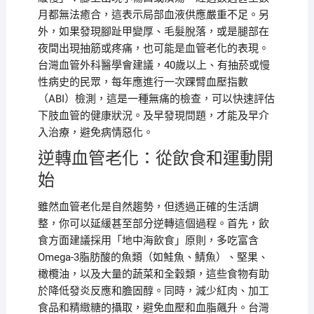
月都無法癒合，這表示局部血液供應嚴重不足。另
外，如果發現腳趾甲變厚、毛髮脫落，或是腿部在
夜間出現抽筋或疼痛，也可能是血管老化的表現。
台灣血管外科醫學會建議，40歲以上、有抽菸或慢
性病史的民眾，每年應進行一次踝臂血壓指數
（ABI）檢測，這是一種無痛的檢查，可以快速評估
下肢血管的健康狀況。及早發現問題，才能及早介
入治療，避免病情惡化。
逆轉血管老化：從飲食和運動開
始
雖然血管老化是自然趨勢，但透過正確的生活調
整，你可以延緩甚至部分逆轉這個過程。首先，飲
食方面建議採用「地中海飲食」原則，多吃富含
Omega-3脂肪酸的魚類（如鮭魚、鯖魚）、堅果、
橄欖油，以及大量的蔬菜和全穀類，這些食物有助
於降低發炎反應和膽固醇。同時，減少紅肉、加工
食品和精緻糖的攝取，避免血壓和血脂飆升。台灣