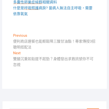
多囊性卵巢症候群
相關資料
什麼是
呼吸照護
病房? 當病人無法自主呼吸，需要
依靠氧氣
文
Previous
Previous
post:
便利商店選餐也能輕鬆降三酸甘油酯！專家傳授3招
章
聰明搭配法
導
Next
Next
覽
post:
雙腿沉重如鉛提不起勁？身體發出求救訊號你不可
忽視