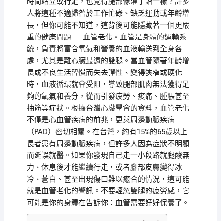
時間站立或行走，也覺得腿部像灌了鉛一樣？許多
人將這種不適歸咎於工作忙碌、缺乏運動或年齡增
長，但你可能不知道，這背後可能隱藏著一個更嚴
重的健康問題——血管老化。血管是身體的運輸系
統，負責將富含氧氣和營養的血液輸送到全身各
處，尤其是離心臟最遠的雙腿。當血管隨著年齡增
長或不良生活習慣而失去彈性、變得狹窄或硬化
時，血液循環就會受阻，導致腿部肌肉無法獲得足
夠的氧氣和養分，從而引發疲勞、痠痛、腫脹甚至
抽筋等症狀。根據台灣心臟學會的資料，血管老化
不僅是心血管疾病的前兆，更與周邊動脈疾病
（PAD）密切相關。在台灣，約有15%的65歲以上
長者患有周邊動脈疾病，但許多人因為症狀不明顯
而延誤就醫。如果你發現自己走一小段路就腿酸無
力、休息後才能繼續行走，或者腳部皮膚變得冰
冷、蒼白、甚至出現傷口難以癒合的情況，這可能
就是血管老化的警訊。不要輕忽雙腿的疲勞感，它
可能是你的身體在告訴你：血管需要好好保養了。