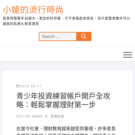
Skip
小婈的流行時尚
to
content
真覺得隨著年紀越大，更該好好保養，才不會看起來很老，有什麼醫美撇步可以
讓我的肌膚比較緊實呢
Search
…
2025-08-17
青少年投資練習帳戶開戶全攻
略：輕鬆掌握理財第一步
POST BY
ADMIN
當鋪金融
在當今社會，理財教育越來越受到重視，許多家長