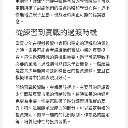
用情況，確保他們從中獲得有益的學習經驗。可以
定期與孩子討論他們的投資策略和學習心得，這不
僅能增進親子互動，也能及時糾正可能的錯誤觀
念。
從練習到實戰的過渡時機
當青少年在模擬投資中表現出穩定的理解和決策能
力時，家長可能會考慮讓他們嘗試小額的真實投
資。這個過渡時機的選擇很重要，過早可能導致不
必要的風險，過晚則可能錯失學習機會。一般建議
是當青少年能夠清楚解釋自己的投資邏輯，並且在
模擬環境中持續表現良好時。
開始實戰投資時，金額應該很小，主要目的是讓青
少年體驗真實市場的情緒波動。這時家長的指導角
色更為重要，需要幫助孩子區分練習與現實的差
異，特別是風險承受能力的部分。可以設定明確的
投資規則，如單一標的的比例限制、停損點的設定
等，培養紀律性的投資習慣。