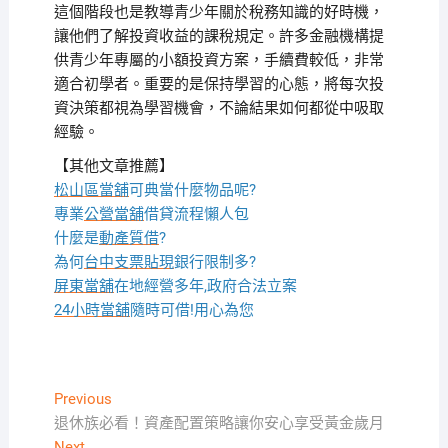
這個階段也是教導青少年關於稅務知識的好時機，
讓他們了解投資收益的課稅規定。許多金融機構提
供青少年專屬的小額投資方案，手續費較低，非常
適合初學者。重要的是保持學習的心態，將每次投
資決策都視為學習機會，不論結果如何都從中吸取
經驗。
【其他文章推薦】
松山區當舖
可典當什麼物品呢?
專業
公營當舖
借貸流程懶人包
什麼是
動產質借
?
為何
台中支票貼現
銀行限制多?
屏東當舖
在地經營多年,政府合法立案
24小時當舖
隨時可借!用心為您
文
Previous
Previous
post:
退休族必看！資產配置策略讓你安心享受黃金歲月
章
Next
Next