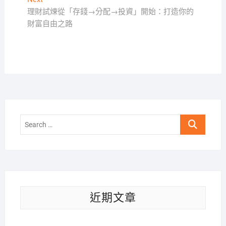
導
post:
理財試煉從「存錢→分配→投資」開始：打造你的
覽
財富自由之路
Search
…
近期文章